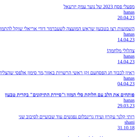
מפעלי פסח 2023 של נוער עמק יזרעאל
hanas
20.04.23
השמועות רצו בטבעון שראש המועצה לשעברמר דודי אריאלי שוקל להתמודד
hanas
14.04.23
צהלולי מלחמה!
hanas
14.04.23
ראיון לכבוד חג הפסחעם זקן ראשי הרשויות באזור,מר סימון אלפסי שהצל
hanas
04.04.23
פותחים את הלב עם חלוקת סלי המזון ו"סיירת התיקונים" בקרית טבעון
hanas
29.03.23
רותי קלנר עקרון ועידו גרינבלום נפגשים עוד שבועיים לסיבוב שני
shani
31.10.18