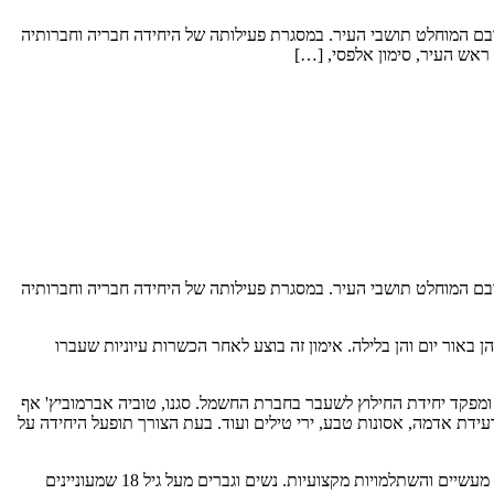
ובם המוחלט תושבי העיר. במסגרת פעילותה של היחידה חבריה וחברותיה
ראש העיר, סימון אלפסי, […]
ובם המוחלט תושבי העיר. במסגרת פעילותה של היחידה חבריה וחברותיה
 באור יום והן בלילה. אימון זה בוצע לאחר הכשרות עיוניות שעברו
ב, מהנדס בטיחות ומפקד יחידת החילוץ לשעבר בחברת החשמל. סגנו, טוביה אברמוביץ' אף
ידת אדמה, אסונות טבע, ירי טילים ועוד. בעת הצורך תופעל היחידה על
היחידה כוללת אנשי חילוץ, חובשים, עו"ס, לוגיסטיקה, שלישות, פרמדיקים, מבצעים ועוד. כדי לשמור על כשירות היחידה יתבצעו במהלך השנה אימונים מעשיים והשתלמויות מקצועיות. נשים וגברים מעל גיל 18 שמעוניינים