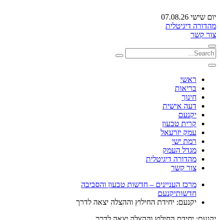
יום שישי 07.08.26
מהדורה דיגיטלית
צור קשר
ראשי
בריאות
חינוך
דעה אישית
יקנעם
קרית טבעון
עמק יזרעאל
רמת ישי
מגדל העמק
מהדורה דיגיטלית
צור קשר
מרכז העניינים – חדשות טבעון והסביבה
חדשות
יקנעם
יקנעם: יחידת החילוץ וההצלה יצאה לדרך
יקנעם: יחידת החילוץ וההצלה יצאה לדרך