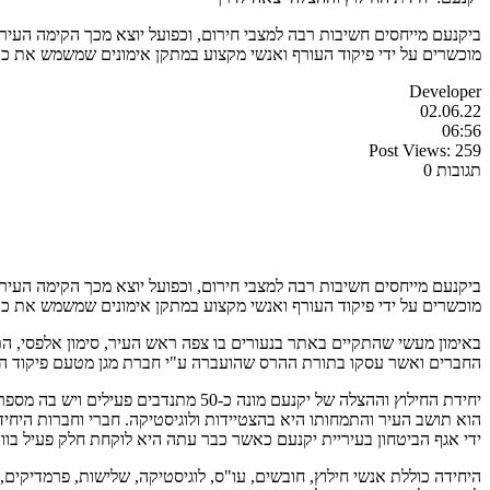
ביקנעם מייחסים חשיבות רבה למצבי חירום, וכפועל יוצא מכך הקימה העיר
מוכשרים על ידי פיקוד העורף ואנשי מקצוע במתקן אימונים שמשמש את כוח
Developer
02.06.22
06:56
Post Views:
259
תגובות 0
ביקנעם מייחסים חשיבות רבה למצבי חירום, וכפועל יוצא מכך הקימה העיר
מוכשרים על ידי פיקוד העורף ואנשי מקצוע במתקן אימונים שמשמש את כוח
באימון מעשי שהתקיים באתר בנעורים בו צפה ראש העיר, סימון אלפסי, התנס
החברים ואשר עסקו בתורת ההרס שהועברה ע"י חברת מגן מטעם פיקוד העור
יחידת החילוץ וההצלה של יקנעם מונה 
הוא תושב העיר והתמחותו היא בהצטיידות ולוגיסטיקה. חברי וחברות היחי
ידי אגף הביטחון בעיריית יקנעם כאשר כבר עתה היא לוקחת חלק פעיל בוו