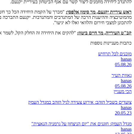
להתנדב ליחידה מוזמנים ליצור קשר עם אגף הביטחון בעיריית יקנעם.
ראש עיריית יקנעם, מר סימון אלפסי:
"מברך על הקמת היחידה הכל כך חשו
מהמוטיבציה וההיענות הרבה של המתנדבים והמתנדבות. יקנעם התברכה באנשים
להתכונן למצבי חירום והלוואי ואלו לא יגיעו".
קב"ט העירייה, מר חיים ביטון:
"להקים את היחידה זה החלק הקל, לשמר או
כתבות מעניינות נוספות
מוכנים לכל תרחיש
hanas
05.08.26
גאוות העיר
hanas
05.08.26
הכי מעניין
צועדים בשביל הזהב: אירוע צעידה לגיל הזהב במגדל העמק
hanas
20.05.23
מגדל העמק: חוגגים את "יום הניצחון על גרמניה הנאצית"
hanas