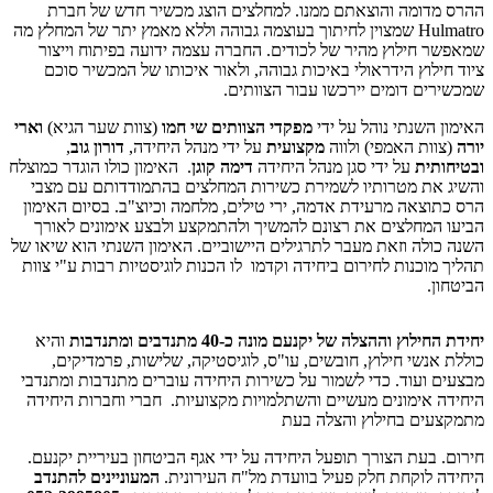
ההרס מדומה והוצאתם ממנו. למחלצים הוצג מכשיר חדש של חברת
Hulmatro שמצוין לחיתוך בעוצמה גבוהה וללא מאמץ יתר של המחלץ מה
שמאפשר חילוץ מהיר של לכודים. החברה עצמה ידועה בפיתוח וייצור
ציוד חילוץ הידראולי באיכות גבוהה, ולאור איכותו של המכשיר סוכם
שמכשירים דומים יירכשו עבור הצוותים.
האימון השנתי נוהל על ידי
מפקדי הצוותים שי חמו
(צוות שער הגיא)
וארי
יורה
(צוות האמפי) ולווה
מקצועית
על ידי מנהל היחידה,
דורון גוב
,
ובטיחותית
על ידי סגן מנהל היחידה
דימה קוגן
. האימון כולו הוגדר כמוצלח
והשיג את מטרותיו לשמירת כשירות המחלצים בהתמודדותם עם מצבי
הרס כתוצאה מרעידת אדמה, ירי טילים, מלחמה וכיוצ"ב. בסיום האימון
הביעו המחלצים את רצונם להמשיך ולהתמקצע ולבצע אימונים לאורך
השנה כולה וזאת מעבר לתרגילים היישוביים. האימון השנתי הוא שיאו של
תהליך מוכנות לחירום ביחידה וקדמו לו הכנות לוגיסטיות רבות ע"י צוות
הביטחון.
יחידת החילוץ וההצלה של יקנעם מונה כ-40 מתנדבים ומתנדבות
והיא
כוללת אנשי חילוץ, חובשים, עו"ס, לוגיסטיקה, שלישות, פרמדיקים,
מבצעים ועוד. כדי לשמור על כשירות היחידה עוברים מתנדבות ומתנדבי
היחידה אימונים מעשיים והשתלמויות מקצועיות. חברי וחברות היחידה
מתמקצעים בחילוץ והצלה בעת
חירום. בעת הצורך תופעל היחידה על ידי אגף הביטחון בעיריית יקנעם.
היחידה לוקחת חלק פעיל בוועדת מל"ח העירונית.
המעוניינים להתנדב