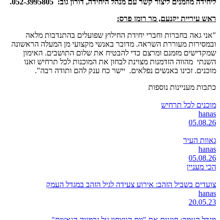
ליחידה מוזמנים ליצור קשר עם מנהל היחידה, דורון גוב: 052-3995805.
ראש עיריית יקנעם, מר רומן פרס:
"אני גאה בחברות וחברי יחידת החילוץ שפועלים בהתנדבות מלאה
ובמסירות מעוררת השראה. מדובר באנשי מקצועי מן המעלה הראשונה
שמקדישים מזמנם ומרצם כדי להבטיח את שלום התושבים. האימון
השנתי מהווה הזדמנות מצוינת לבחון את המוכנות לכל תרחיש ואנו
מוכנים. זכינו באנשים נפלאים. יישר כח ענק להם ותודה רבה".
כתבות מעניינות נוספות
מוכנים לכל תרחיש
hanas
05.08.26
גאוות העיר
hanas
05.08.26
הכי מעניין
צועדים בשביל הזהב: אירוע צעידה לגיל הזהב במגדל העמק
hanas
20.05.23
מגדל העמק: חוגגים את "יום הניצחון על גרמניה הנאצית"