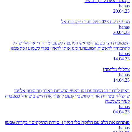
יקנעם יוצאת לדרך חדשה
hanas
20.04.23
מפעלי פסח 2023 של נוער עמק יזרעאל
hanas
20.04.23
השמועות רצו בטבעון שראש המועצה לשעברמר דודי אריאלי שוקל
להתמודד לראשות המועצה,הזמנו אותו לראיון בכדי לשמוע זאת ממנו
hanas
14.04.23
צהלולי מלחמה!
hanas
14.04.23
ראיון לכבוד חג הפסחעם זקן ראשי הרשויות באזור,מר סימון אלפסי
שהצליח בשירות ארוך לתושבי יקנעם להפוך את היישוב שהחל כמעברה
לעיר משגשגת
hanas
04.04.23
פותחים את הלב עם חלוקת סלי המזון ו"סיירת התיקונים" בקרית טבעון
hanas