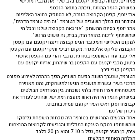
צמודים, ניצחה קבוצת “יקנעם בלב שלי” את מכבי רמת ישי
במשחק הגמר המותח, וזכתה בתואר הנכסף.
ארז יוסף, קפטן הקבוצה הזוכה, לא הסתפק בתואר האליפות
והוכתר גם כמלך השערים של הטורניר. “זה היה טורניר מדהים”,
אמר יוסף בסיום המשחק. “אני גאה בקבוצה שלנו ובכל מי
שהשתתף. לזכות בתואר הזה, בבית, זה פשוט מרגש”.
למקום השלישי והמכובד הגיע קבוצת דינמו יקנעם עם קפטן
הקבוצה פליקס אלכסנדר. מקום רביעי ותיקי יקנעם עם הקפטן
אלי עבו. עוד השתתפו בטורניר: מכבי דהרי עם הקפטן אושרי
ביטון, מכבי יקנעם עם הקפטן בר שימחון, אריות יקנעם עם
הקפטן קובי פרץ.
הטורניר, שנערך השנה בפעם השנייה, הפך במהרה לאירוע ספורט
מרכזי בעיר. עשרות תושבים הגיעו למשחקים, נהנו מאווירה
משפחתית ויצרו חוויה בלתי נשכחת. בין האורחים הבולטים
במשחק הגמר היו היה ראש מועצת רמת ישי, שהגיע לעודד את
קבוצתו וסגן ראש העיר יקנעם עמית בוחבוט.
זיכרון של נער
אחד הרגעים המרגשים בטורניר היה נוכחות משפחת גליסקו
שהשתתפו בטקס הענקת המדליות והגביעים לקבוצות המנצחות.
איתי, בן העיר יקנעם, נפל ב 7.10 והוא בן 20 בלבד.
הצלחה מאחורי הקלעים