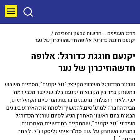
מרכז העניינים – חדשות טבעון והסביבה
יקנעם חוגגת כדורגל: אלופה חדשהוזיכרון של נער
יקנעם חוגגת כדורגל: אלופה
חדשהוזיכרון של נער
טורניר הכדורגל העירוני הקייצי, "גול יקנעם", הסתיים השבוע
במשחק גמר בין הקבוצות יקנעם בלב שלינגד מכבי רמת
ישי. לאור ההצלחה מתכננים ברשת המרכזים הקהילתיים,
מבית החברה למתנ"סים,להמשיך ולפתח את האירוע בשנים
הבאות ביום ראשון האחרון הגיע לסיום טורניר הכדורגל
העירוני “גול יקנעם”, שהתקיים בחודשיים האחרונים
במגרש השחבק על שם סמ”ר איתי גליסקו ז”ל. לאחר
מספר […]