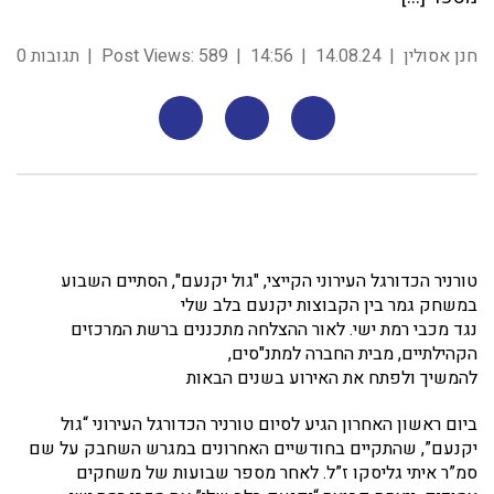
חנן אסולין
14.08.24
14:56
589
Post Views:
תגובות 0
טורניר הכדורגל העירוני הקייצי, "גול יקנעם", הסתיים השבוע
במשחק גמר בין הקבוצות יקנעם בלב שלי
נגד מכבי רמת ישי. לאור ההצלחה מתכננים ברשת המרכזים
הקהילתיים, מבית החברה למתנ"סים,
להמשיך ולפתח את האירוע בשנים הבאות
ביום ראשון האחרון הגיע לסיום טורניר הכדורגל העירוני “גול
יקנעם”, שהתקיים בחודשיים האחרונים במגרש השחבק על שם
סמ”ר איתי גליסקו ז”ל. לאחר מספר שבועות של משחקים