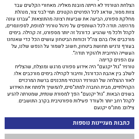
הצלחת הטורניר לא הייתה מובנת מאליה. מאחורי הקלעים עבד
צוות מסור, שדאג לכל הפרטים הקטנים. תמי לבני צור, מנהלת
מחלקת ספורט, הביעה את שביעות רצונה מהתוצאות: “עברנו עונה
מדהימה. תודה לכל השותפים על ניהול טורניר למופת, לספונסרים,
לקהל ולכל מי שהגיע. כדורגל זה יותר מספורט, זה קהילה. בימים
מורכבים אלו בהם צה”ל וכוחות הביטחון עושים הכל כדי שאנחנו
בעורף נרגיש תחושת ביטחון, חשוב לשמור על הנפש שלנו, על
העשייה החיובית ולהוקיר תודה”.
עם הפנים קדימה
טורניר “גול יקנעם” היה אירוע ספורט מרגש ומוצלח, שהצליח
לשלב בין אהבת הכדורגל, וחיבור לקהילה בימים מורכבים אלו.
לאור ההצלחה של הטורניר הנוכחי מתכננים ברשת המרכזים
הקהילתיים, מבית החברה למתנ”סים, להמשיך ולפתח את האירוע
בשנים הבאות. “גול יקנעם” הפך למסורת שנתית, שמטרתה להגיע
לקהל רחב יותר ולעודד פעילות ספורטיבית בקרב התושבים.
צילום: מתנ”ס יקנעם
כתבות מעניינות נוספות