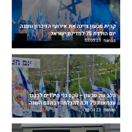
קרית טבעון ציינה את אירועי הזיכרון וחגגה
יום הולדת 75 למדינת ישראל
hanas
03.05.23
הלב של טבעון – טקס גני הילדים לכבוד
עצמאות 75 זכה להצלחה רבה גם השנה
hanas
28.04.23