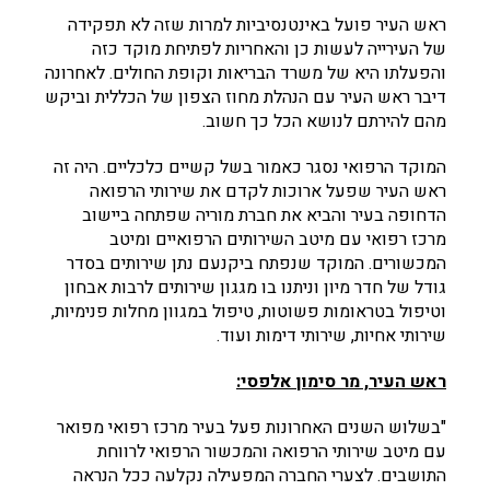
ראש העיר פועל באינטנסיביות למרות שזה לא תפקידה
של העירייה לעשות כן והאחריות לפתיחת מוקד כזה
והפעלתו היא של משרד הבריאות וקופת החולים. לאחרונה
דיבר ראש העיר עם הנהלת מחוז הצפון של הכללית וביקש
מהם להירתם לנושא הכל כך חשוב.
המוקד הרפואי נסגר כאמור בשל קשיים כלכליים. היה זה
ראש העיר שפעל ארוכות לקדם את שירותי הרפואה
הדחופה בעיר והביא את חברת מוריה שפתחה ביישוב
מרכז רפואי עם מיטב השירותים הרפואיים ומיטב
המכשורים. המוקד שנפתח ביקנעם נתן שירותים בסדר
גודל של חדר מיון וניתנו בו מגגון שירותים לרבות אבחון
וטיפול בטראומות פשוטות, טיפול במגוון מחלות פנימיות,
שירותי אחיות, שירותי דימות ועוד.
ראש העיר, מר סימון אלפסי:
"בשלוש השנים האחרונות פעל בעיר מרכז רפואי מפואר
עם מיטב שירותי הרפואה והמכשור הרפואי לרווחת
התושבים. לצערי החברה המפעילה נקלעה ככל הנראה