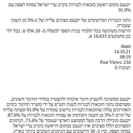
יקנעם מקום ראשון בזכאות לבגרות בקרב ערי ישראל במחוז הצפון עם
91.9%
נתוני הבגרות המרשימים של יקנעם מציגים עלייה של כ-5% מן השנה
שעברה.
הרשות משקיעה בכל תלמיד בבית הספר למעלה מ- 20 אלף ₪. בכל ילד
בגן מושקעים 16,633 ₪.
shani
14.10.21
08:19
Post Views:
234
תגובות 0
יקנעם ממשיכה להעניק חינוך איכותי ולהצטיין במדדי החינוך השונים,
ומפרסום נתוני הזכאות לבגרות לשנת תש"פ על ידי משרד החינוך בימים
האחרונים עולה שהזכאות לבגרות ביישוב עומדת על 91.9% ומציגה עלייה
של קרוב ל-5% מן השנה הקודמת אז עמדה הזכאות לבגרות על 87.6%.
יקנעם מובילה הרבה מעל הממוצע הארצי שעומד על 73.4%. הנתונים
המצוינים הללו מציבים את יקנעם במקום הראשון בקרב ערי ישראל
במחוז הצפון, ובין כ- 30 היישובים עם הנתונים הטובים ביותר בארץ.