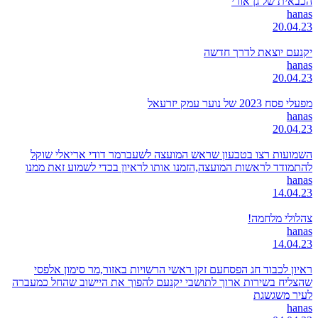
הכבאית של גן אורי
hanas
20.04.23
יקנעם יוצאת לדרך חדשה
hanas
20.04.23
מפעלי פסח 2023 של נוער עמק יזרעאל
hanas
20.04.23
השמועות רצו בטבעון שראש המועצה לשעברמר דודי אריאלי שוקל
להתמודד לראשות המועצה,הזמנו אותו לראיון בכדי לשמוע זאת ממנו
hanas
14.04.23
צהלולי מלחמה!
hanas
14.04.23
ראיון לכבוד חג הפסחעם זקן ראשי הרשויות באזור,מר סימון אלפסי
שהצליח בשירות ארוך לתושבי יקנעם להפוך את היישוב שהחל כמעברה
לעיר משגשגת
hanas