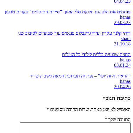
04.04.23
פותחים את הלב עם חלוקת סלי המזון ו"סיירת התיקונים" בקרית טבעון
hanas
29.03.23
רותי קלנר עקרון ועידו גרינבלום נפגשים עוד שבועיים לסיבוב שני
shani
31.10.18
תחזית שבועית כללית לילידי כל המזלות
hanas
03.01.24
"הראית איזה יופי" – נפתחה תערוכת המאה לקיבוץ שריד
hanas
20.04.26
כתיבת תגובה
האימייל לא יוצג באתר.
שדות החובה מסומנים
*
התגובה שלך
*