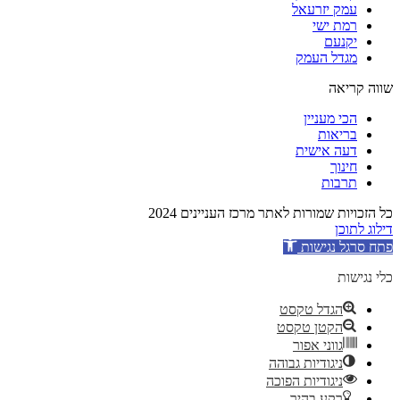
עמק יזרעאל
רמת ישי
יקנעם
מגדל העמק
שווה קריאה
הכי מעניין
בריאות
דעה אישית
חינוך
תרבות
כל הזכויות שמורות לאתר מרכז העניינים 2024
דילוג לתוכן
פתח סרגל נגישות
כלי נגישות
הגדל טקסט
הקטן טקסט
גווני אפור
ניגודיות גבוהה
ניגודיות הפוכה
רקע בהיר