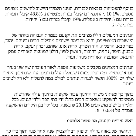
בנוסף להצטיינות בזכאות לבגרות, הגיעו תלמידי היישוב להישגים מצוינים
נוספים. 10.1% מהתלמידים קיבלו בגרות מצטיינת. 48.8% קיבלו תעודת
בגרות עם 5 יחידות באנגלית. 19% קיבלו בגרות עם 5 יחידות
במתמטיקה.
הנתונים המעולים הללו מציבים את יקנעם בצמרת הגבוהה ביותר של
היישובים המצטיינים, והיא מקדימה יישובים מובילים רבים וביניהם: יהוד,
כפר סבא, הרצליה, הוד השרון, קרית אונו, שוהם, זכרון יעקב, קרית
טבעון, חיפה, נתניה, רחובות, ראשון לציון, חולון המועצה האזורית עמק
יזרעאל, המועצה האזורית מגידו, ועוד.
הנתונים המצוינים מקבלים משמעות נוספת לאור העובדה שהושגו בעיר
עם אוכלוסייה דמוגרפית מגוונת שכוללת עולים רבים. עיר שבתיכון היחידי
שלה יש 100% הגשה לבגרות ונותנים לכולם במה להצליח ולא רק לטובים
ביותר.
בתוך כך ומנתוני משרד החינוך עבור שקיפות בחינוך עולה שהרשות
ממשיכה להשקיע משאבים רבים בתלמידי בתי הפר וילדי הגנים. בכל
תלמיד ביישוב מושקעים 20,196 ₪ בשנה. בכל ילד בגן הילדים ההשקעה
עומדת על 16,633 ₪.
ראש עיריית יקנעם, מר סימון אלפסי:
"תחושה של גאווה גדולה וסיפוק רב להצטיין שנה אחר שנה ותוך כדי כך