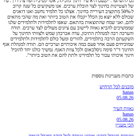
גם להשתפר. יקנעם היא עיר חינוך מובילה, אטרקטיבית ופורצת דרך. עיר
של הצטיינות בחינוך לצד הובלת ערכים. אנו משקיעים כל שנה קרוב
ל-50% מתקציב העירייה בחינוך. אצלנו כל תלמיד נחשב ואנו דואגים
שכולם ללא יוצא מן הכלל יקבלו את הטוב ביותר ואת מה שהכי מתאים
להם, ואני שמח שהתוצאות בהתאם. שאפו לתלמידות ולתלמידים שלנו
שממשיכים להביא גאווה ליישוב עם ציונים מעולים לצד ערכים. תודה
והערכה רבה למנהלת התיכון, עדה אברכהן שמש ולצוותי החינוך על
השקעתם הרבה בתלמידים, להורים ומעל כולם לתלמידות ולתלמידים
שמוכיחים פעם אחר פעם כמה איכותיים וערכיים הם. תודה למנהלת אגף
החינוך ד"ר סימה ניסלבאום ולכל צוות האגף. נמשיך כולנו יחד להוביל
חינוך איכותי עבור כל תלמידינו ולתת להם את הטוב ביותר".
כתבות מעניינות נוספות
מוכנים לכל תרחיש
hanas
05.08.26
גאוות העיר
hanas
05.08.26
הכי מעניין
צועדים בשביל הזהב: אירוע צעידה לגיל הזהב במגדל העמק