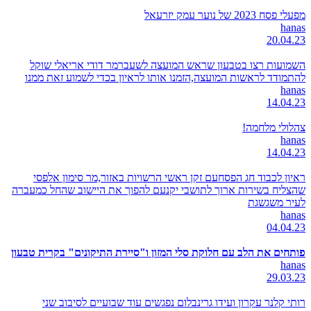
מפעלי פסח 2023 של נוער עמק יזרעאל
hanas
20.04.23
השמועות רצו בטבעון שראש המועצה לשעברמר דודי אריאלי שוקל
להתמודד לראשות המועצה,הזמנו אותו לראיון בכדי לשמוע זאת ממנו
hanas
14.04.23
צהלולי מלחמה!
hanas
14.04.23
ראיון לכבוד חג הפסחעם זקן ראשי הרשויות באזור,מר סימון אלפסי
שהצליח בשירות ארוך לתושבי יקנעם להפוך את היישוב שהחל כמעברה
לעיר משגשגת
hanas
04.04.23
פותחים את הלב עם חלוקת סלי המזון ו"סיירת התיקונים" בקרית טבעון
hanas
29.03.23
רותי קלנר עקרון ועידו גרינבלום נפגשים עוד שבועיים לסיבוב שני