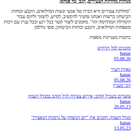
מנהלת מחלקת הצעירים, הגב' טל פנחס:
"מחלקת צעירים היא הבית של אנשי ונשות המילואים, הקבע וכוחות
הביטחון ברשות ואנחנו נמשיך להקשיב, לסייע, לתמוך וליזום עבור
הקהילה המדהימה הזו". מוזמנים ליצור קשר בכל רגע ובכל עניין עם רכזת
משפחות המילואים, הקבע וכוחות הביטחון, סופי נודלמן
כתבות מעניינות נוספות
מוכנים לכל תרחיש
hanas
05.08.26
גאוות העיר
hanas
05.08.26
הכי מעניין
צועדים בשביל הזהב: אירוע צעידה לגיל הזהב במגדל העמק
hanas
20.05.23
מגדל העמק: חוגגים את "יום הניצחון על גרמניה הנאצית"
hanas
13.05.23