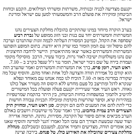
יקנעם מצדיעה לבניה ובנותיה, משרתות ומשרתי המילואים, הקבע וכוחות
הביטחון ומוקירה את פועלם הרב והמשמעותי למען עם ישראל ומדינת
ישראל.
בערב הוקרה מיוחד במינו שהתקיים בהובלת מחלקת הצעירים נהנו
המשרתות והמשרתים יחד עם בנות ובני הזוג ממופע של
גברת רביע
שסחפה את הקהל, וכמיטב המסורת העלתה לבמה זוגות שהתנדבו וערכה
להם טיפול זוגי עם המון הומור כמו שרק היא יודעת. בתום המופע הופתעו
המשרתות והמשרתים כאשר יצאו מהתיאטרון היישר לרחבה החיצונית
שם נהנו משולחנות ישיבה לאור נרות, כיבוד עשיר, הרכב מוסיקלי מקומי
ועמדת בירה על שם גיבור ישראל, תומר נגר ז"ל שנפל בקרב ב – 7.10.
ראש העיר, רומן פרס,
ברך את המשרתות והמשרתים ואמר שהערב הזה
הוא קודם כל אמירת תודה והצדעה לכל אחת ואחד מהם, והוסיף שכל מה
שקורה במדינה מאז ה- 7.10 הוכיח לנו כמה אנחנו עם מאוחד ונפלא
שנקרא לדגל ומתייצב כל פעם מחדש ללא היסוס וזה מעורר אצל כולנו
גאווה. ראש העיר אמר שעיריית יקנעם פעלה ופועלת בכל המישורים
להיטיב ולתמוך במשפחות כוחות הביטחון, בין היתר בהקמת שמרטפיות
במהירות שיא, וסיפר שהרשות מקדמת ומובילה תכניות עבודה חדשות
כדי לתת להם את המענים להם הם זקוקים.
סגן ראש העיר, ומחזיק תיק
הצעירים הרב עמית בוחבוט,
ברך ואמר שכל מי שיושבות ויושבים באולם
הערב מביאים איתם סיפור של הקרבה, מסירות, נתינה, תרומה אדירה
ועוד שעה שבשעת הצורך הם עזבו הכל ואמרו 'הנני' למדינה והוסיף שאנו
כאן אומרים תודה, מצדיעים ותמיד אתכם, למענכם ובשבילכם.
מנהלת
מחלקת צעירים שהובילה את האירוע כולו, טל פנחס,
בירכה וציינה