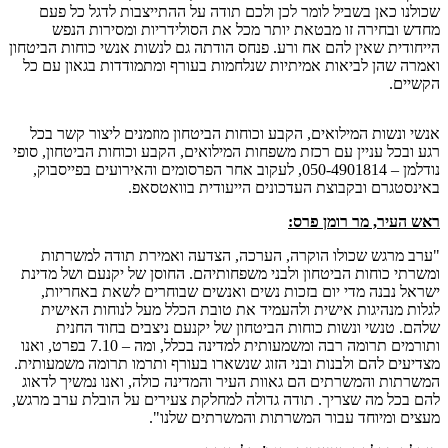
שכולנו כאן בשביל לומר לכן ולכם תודה על ההתייצבות לדגל כל פעם
מחדש ובחירה זו מבטאת יותר מכל את הסולידריות ומסירות הנפש
הייחודית שאין להם אח ורע. פנחס הודתה גם לנשות אנשי כוחות הביטחון
ואמרה שהן לביאות אמיתיות שנלחמות בעורף ומתמודדות בגאון עם כל
הקשיים.
אנשי ונשות המילואים, הקבע וכוחות הביטחון מוזמנים ליצור קשר בכל
רגע ובכל עניין עם רכזת משפחות המילואים, הקבע וכוחות הביטחון, סופי
נודלמן – 050-4901814, לעקוב אחר הפרסומים והאירועים בפייסבוק,
באינסטגרם ובקבוצת העדכונים הייעודית בוואטסאפ.
ראש העיר, מר רומן פרס:
"ערב מרגש שכולו הוקרה, הערכה, הצדעה ואמירת תודה למשרתות
ומשרתי כוחות הביטחון ולבני משפחותיהם. החוסן של יקנעם ושל מדינת
ישראל נבנה מדי יום בזכות נשים ואנשים שבוחרים לשאת באחריות,
לגלות מנהיגות אישית ולהעמיד את טובת הכלל מעל לנוחות האישית
שלהם. טנשי ונשות כוחות הביטחון של יקנעם ניצבים בחוד החנית
ותורמים תרומה רבה ומשמעותית למדינה בכלל, ומה – 7.10 בפרט, ואנו
מצדיעים להם ולבנות ובני הזוג שנשארו בעורף ותרמו תרומה משמעותית.
המשרתות והמשרתים הם גאוות העיר והמדינה כולה, ואנו נמשיך לדאוג
להם בכל מה שצריך. תודה גדולה למחלקת צעירים על הובלת ערב מרגש,
מעצים ומיוחד עבור המשרתות והמשרתים שלנו".