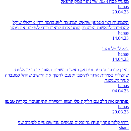
מפעלי פסח 2023 של נוער עמק יזרעאל
hanas
20.04.23
השמועות רצו בטבעון שראש המועצה לשעברמר דודי אריאלי שוקל
להתמודד לראשות המועצה,הזמנו אותו לראיון בכדי לשמוע זאת ממנו
hanas
14.04.23
צהלולי מלחמה!
hanas
14.04.23
ראיון לכבוד חג הפסחעם זקן ראשי הרשויות באזור,מר סימון אלפסי
שהצליח בשירות ארוך לתושבי יקנעם להפוך את היישוב שהחל כמעברה
לעיר משגשגת
hanas
04.04.23
פותחים את הלב עם חלוקת סלי המזון ו"סיירת התיקונים" בקרית טבעון
hanas
29.03.23
רותי קלנר עקרון ועידו גרינבלום נפגשים עוד שבועיים לסיבוב שני
shani