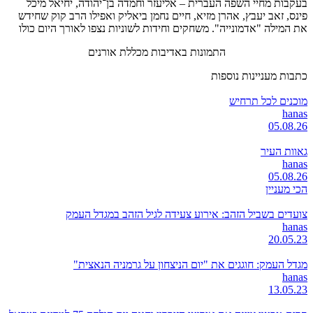
בעקבות מחיי השפה העברית – אליעזר וחמדה בן־יהודה, יחיאל מיכל
פינס, זאב יעבץ, אהרן מזיא, חיים נחמן ביאליק ואפילו הרב קוק שחידש
את המילה "אדמונייה". משחקים וחידות לשוניות נצפו לאורך היום כולו
התמונות באדיבות מכללת אורנים
כתבות מעניינות נוספות
מוכנים לכל תרחיש
hanas
05.08.26
גאוות העיר
hanas
05.08.26
הכי מעניין
צועדים בשביל הזהב: אירוע צעידה לגיל הזהב במגדל העמק
hanas
20.05.23
מגדל העמק: חוגגים את "יום הניצחון על גרמניה הנאצית"
hanas
13.05.23