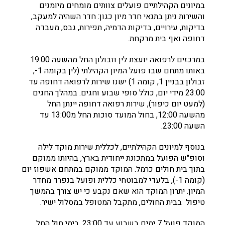
במיונים הקהילתיים פועלים צוותים מומחים מיומנים
והשירות ניתן בתנאי חדר מיון כגון: חדר השהיה למעקב,
בדיקות, עירויים, בדיקות הדמיה, תפירות, גבס, מעבדה
דחופה ואף בית מרקחת.
במרכזים לרפואה יועצת לין וזבולון החל מהשעה 19:00
באותו מתחם שבו פועל המיון הקהילתי (לין בקומה 1-,
זבולון בבניין 1, קומה 1) ישנו שירות לרפואה דחופה עד
23:00 מידי יום, כולל סופי שבוע וחגים. במהלך החגים
(למעט יום כיפור), שירות רפואה דחופה יינתן החל
מהשעה 12:00, בחול המועד סוכות החל מ13:00 עד
השעה 23:00.
בנוסף למיונים הקהילתיים, לכללית שירות מוקד לילה
וסופ"ש הפועל במתכונת ייחודית בארץ, בהיותו ממוקם
בתוך בית חולים כרמל. המוקד ממוקם במתחם אשפוז יום
(קומה 1-), בלעדי למבוטחי כללית ופועל בנפרד מחדר
המיון. יתרון המוקד הוא שאם נקבע כי יש צורך בהמשך
טיפול בבית החולים, מתקבל המטופל במסלול ישיר.
המוקד פועל 7 ימים בשבוע עד 23:00. בימי חול החל