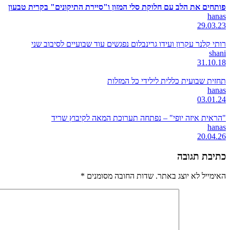
פותחים את הלב עם חלוקת סלי המזון ו"סיירת התיקונים" בקרית טבעון
hanas
29.03.23
רותי קלנר עקרון ועידו גרינבלום נפגשים עוד שבועיים לסיבוב שני
shani
31.10.18
תחזית שבועית כללית לילידי כל המזלות
hanas
03.01.24
"הראית איזה יופי" – נפתחה תערוכת המאה לקיבוץ שריד
hanas
20.04.26
כתיבת תגובה
האימייל לא יוצג באתר.
שדות החובה מסומנים
*