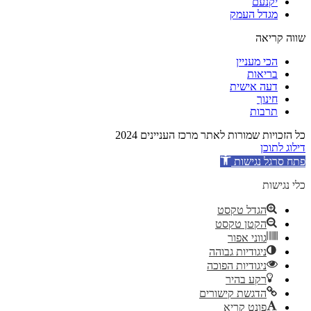
יקנעם
מגדל העמק
שווה קריאה
הכי מעניין
בריאות
דעה אישית
חינוך
תרבות
כל הזכויות שמורות לאתר מרכז העניינים 2024
דילוג לתוכן
פתח סרגל נגישות
כלי נגישות
הגדל טקסט
הקטן טקסט
גווני אפור
ניגודיות גבוהה
ניגודיות הפוכה
רקע בהיר
הדגשת קישורים
פונט קריא