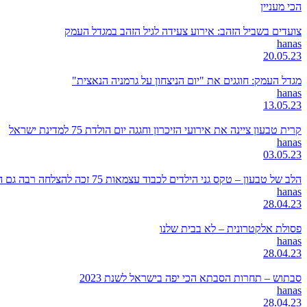
הכי מעניין
צועדים בשביל הזהב: אירוע צעידה לגיל הזהב במגדל העמק
hanas
20.05.23
מגדל העמק: חוגגים את "יום הניצחון על גרמניה הנאצית"
hanas
13.05.23
קרית טבעון ציינה את אירועי הזיכרון וחגגה יום הולדת 75 למדינת ישראל
hanas
03.05.23
הלב של טבעון – טקס גני הילדים לכבוד עצמאות 75 זכה להצלחה רבה גם השנה
hanas
28.04.23
פסולת אלקטרונית – לא בבית שלנו
hanas
28.04.23
סבתוש – תחרות הסבתא הכי יפה בישראל לשנת 2023
hanas
28.04.23