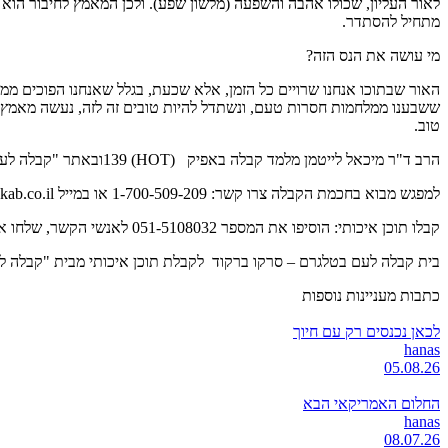
לאור העליון, שכולו אהבה והשפעה (מלשון שפע). ולכן המאמץ לחיבור הוא 
מתחיל להסתדר.
מי עושה את הנס הזה?
האור שבתוכו אנחנו שרויים כל הזמן, אלא שכעת, בגלל שאנחנו הפוכים ממנו
ששבענו ממלחמות חסרות טעם, ונשתדל להיות טובים זה לזה, נעשה מאמץ לת
טוב.
הרב ד"ר מיכאל לייטמן מלמד קבלה באפיק (HOT) 139ובאתר "קבלה לעם kab.co.il – "
למפגש מבוא בחכמת הקבלה צרו קשר: 1-700-509-209 או במייל info@kab.co.il.
קבלו תוכן איכותי: הוסיפו את המספר 051-5108032 לאנשי הקשר, שלחו את שמכם בווטסאפ (לא סמס), וקבלו תכנים מרתקים ישירות לנייד.
בית קבלה לעם בטלגרם – סרקו ברקוד לקבלת תוכן איכותי מבית "קבלה ל
כתבות מעניינות נוספות
לכאן נכנסים רק עם חיוך
hanas
05.08.26
החלום האמריקאי הבא
hanas
08.07.26