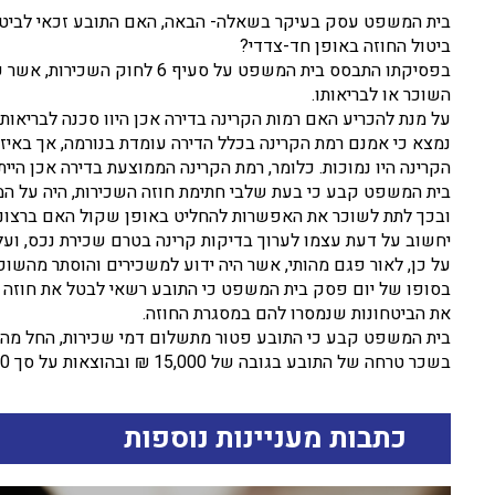
בית המשפט עסק בעיקר בשאלה- הבאה, האם התובע זכאי לביטול
ביטול החוזה באופן חד-צדדי?
בפסיקתו התבסס בית המשפט על סע
השוכר או לבריאותו.
נמצא כי אמנם רמת הקרינה בכלל הדירה עומדת בנורמה, אך באיזור
הקרינה היו נמוכות. כלומר, רמת הקרינה הממוצעת בדירה אכן היית
בית המשפט קבע כי בעת שלבי חתימת חוזה השכירות, היה על המש
ובכך לתת לשוכר את האפשרות להחליט באופן שקול האם ברצונו 
יחשוב על דעת עצמו לערוך בדיקות קרינה בטרם שכירת נכס, ועל 
על כן, לאור פגם מהותי, אשר היה ידוע למשכירים והוסתר מהשו
בסופו של יום פסק בית המשפט כי התובע רשאי לבטל את חוזה הש
את הביטחונות שנמסרו להם במסגרת החוזה.
בית המשפט קבע כי התובע פטור מתשלום דמי שכירות, החל מהיו
בשכר טרחה של התובע בגובה של 15,000 ₪ ובהוצאות על סך 3,000 ₪.
כתבות מעניינות נוספות