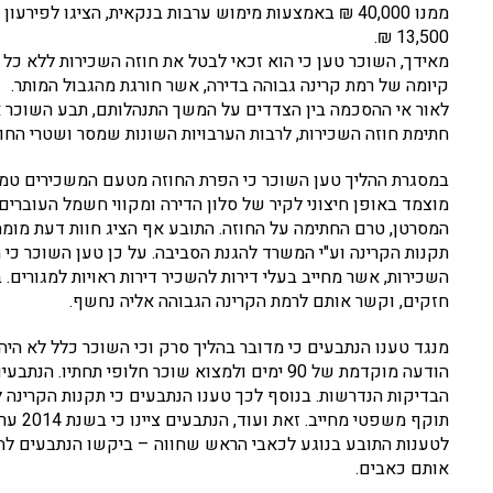
13,500 ₪.
מאידך, השוכר טען כי הוא זכאי לבטל את חוזה השכירות ללא כל נ
קיומה של רמת קרינה גבוהה בדירה, אשר חורגת מהגבול המותר.
לאור אי ההסכמה בין הצדדים על המשך התנהלותם, תבע השוכר 
חתימת חוזה השכירות, לרבות הערבויות השונות שמסר ושטרי החו
במסגרת ההליך טען השוכר כי הפרת החוזה מטעם המשכירים טמונ
מוצמד באופן חיצוני לקיר של סלון הדירה ומקווי חשמל העוברים 
המסרטן, טרם החתימה על החוזה. התובע אף הציג חוות דעת מומח
תקנות הקרינה וע"י המשרד להגנת הסביבה. על כן טען השוכר כי 
השכירות, אשר מחייב בעלי דירות להשכיר דירות ראויות למגורים
חזקים, וקשר אותם לרמת הקרינה הגבוהה אליה נחשף.
מנגד טענו הנתבעים כי מדובר בהליך סרק וכי השוכר כלל לא הי
הודעה מוקדמת של 90 ימים ולמצוא שוכר חלופי תחת
הבדיקות הנדרשות. בנוסף לכך טענו הנתבעים כי תקנות הקרינה 
תוקף מ
לטענות התובע בנוגע לכאבי הראש שחווה – ביקשו הנתבעים לה
אותם כאבים.