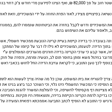
ממנו 40,000 ₪ באמצעות מימוש ערבות בנקאית, הציגו לפירעון שטר חוב על סך 82,000 ₪, ואף הציגו לפירעון מדי חודש צ'ק דחוי
שיאה בפיצויים מצידו, לאור הפרת החוזה על ידי המשכירים, וזאת לאור
את המשכירים ודרש לקבל בחזרה את הביטחונות שנמסרו להם, במסגרת
ב, ולאסור עליהם את השימוש בהם.
ה בעובדה כי בדירה קיימת בעיית קרינה הנובעת ממכשיר חשמלי, אשר
בתוך הדירה. לטענתו, המשכירים לא גילו לו דבר על קיומו של המתקן
ה, אשר קבע כי ערכי הקרינה בדירה חורגים מהערכים המומלצים ע"י
מדובר בניהול משא ומתן בחוסר תום לב, הטעיה ומרמה, והפרה של חוק
. בנוסף לכך טען התובע, כי לקראת עזיבת הדירה החל לחוש בכאבי ראש
ה צריך להטריח את בית המשפט, שכן כל מה שהיה צריך לעשות הוא לתת
יו. הנתבעים הוסיפו כי המכשיר החשמלי הינו גלוי, וכי השוכר כבר ביצע בגינו את 
לא מציינות רף מקסימלי לחשיפה, וכי להמלצת המשרד להגנת הסביבה אי
שפטי מחייב. זאת ועוד, הנתבעים ציינו כי בשנת 2014 ערכו בדיקה לרמת הקרינה הקיימת בדירה, ותוצאותיה היו תקינות. בהתייחס
דגיש כי התובע לא הוסיף לכתב התביעה אסמכתא רפואית המעידה על