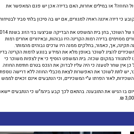
 החוזה? או במילים אחרות, האם בדירה אכן יש פגם המאפשר את
יף 6 לחוק השכירות, אשר קובע כי דירה איננה ראויה למגורים, אם יש בה סיכון בלתי סביר לבטיחות
ים מסוימים בדירה רמות הקרינה היו גבוהות, ובאיזורים אחרים רמות
ה תקינה, אך, כאמור, בחלקים ממנה היו ערכים גבוהים מהמותר.
כירים להציג לשוכר באופן מלא את המידע בנוגע לרמות הקרינה בדיר
להתגורר במקום שכזה. בית המשפט הוסיף כי אין לצפות משוכר כי
כן אין שחר לטענה כי היה עליו לבדוק את הנכס בטרם חתימת החוזה.
כר, יש לתת לשוכר את האפשרות לצאת מכבלי החוזה ללא דרישה נוספת.
כירות, לאור הפרתו ע"י המשכירים, וכי הנתבעים אינם זכאים לממש
ם בו הגיש את התובענה. בהתאם לכך קבע ביהמ"ש כי הנתבעים יישאו