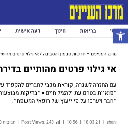
פתח סרגל נגישות
ראשי
בריאות
חינוך
דעה אישית
י
מרכז העניינים – חדשות טבעון והסביבה
אי גילוי פרטים מהותי
אי גילוי פרטים מהותיים בדירה
עם החזרה לשגרה, קוראת מכבי לחברים להקפיד על
רפואיות בטרם עת ולהציל חיים ▪ הבדיקות מבוצעות
החבר ויערכו על פי ייעוץ של רופאי המשפחה.
shani
18.03.21
10:56
243
Post Views:
תגובות 0