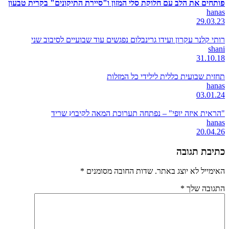
פותחים את הלב עם חלוקת סלי המזון ו"סיירת התיקונים" בקרית טבעון
hanas
29.03.23
רותי קלנר עקרון ועידו גרינבלום נפגשים עוד שבועיים לסיבוב שני
shani
31.10.18
תחזית שבועית כללית לילידי כל המזלות
hanas
03.01.24
"הראית איזה יופי" – נפתחה תערוכת המאה לקיבוץ שריד
hanas
20.04.26
כתיבת תגובה
האימייל לא יוצג באתר.
שדות החובה מסומנים
*
התגובה שלך
*