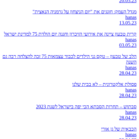
20.05.23
מגדל העמק: חוגגים את "יום הניצחון על גרמניה הנאצית"
hanas
13.05.23
קרית טבעון ציינה את אירועי הזיכרון וחגגה יום הולדת 75 למדינת ישראל
hanas
03.05.23
הלב של טבעון – טקס גני הילדים לכבוד עצמאות 75 זכה להצלחה רבה גם
השנה
hanas
28.04.23
פסולת אלקטרונית – לא בבית שלנו
hanas
28.04.23
סבתוש – תחרות הסבתא הכי יפה בישראל לשנת 2023
hanas
28.04.23
הכבאית של גן אורי
hanas