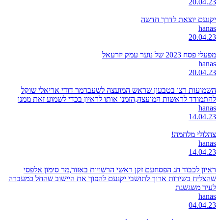
20.04.23
יקנעם יוצאת לדרך חדשה
hanas
20.04.23
מפעלי פסח 2023 של נוער עמק יזרעאל
hanas
20.04.23
השמועות רצו בטבעון שראש המועצה לשעברמר דודי אריאלי שוקל
להתמודד לראשות המועצה,הזמנו אותו לראיון בכדי לשמוע זאת ממנו
hanas
14.04.23
צהלולי מלחמה!
hanas
14.04.23
ראיון לכבוד חג הפסחעם זקן ראשי הרשויות באזור,מר סימון אלפסי
שהצליח בשירות ארוך לתושבי יקנעם להפוך את היישוב שהחל כמעברה
לעיר משגשגת
hanas
04.04.23