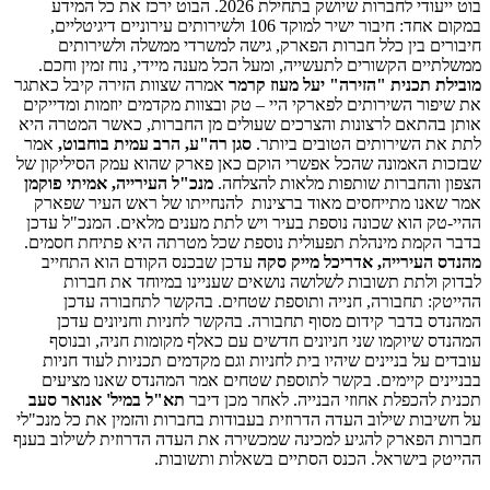
בוט ייעודי לחברות שיושק בתחילת 2026. הבוט ירכז את כל המידע
במקום אחד: חיבור ישיר למוקד 106 ולשירותים עירוניים דיגיטליים,
חיבורים בין כלל חברות הפארק, גישה למשרדי ממשלה ולשירותים
ממשלתיים הקשורים לתעשייה, ומעל הכל מענה מיידי, נוח זמין וחכם.
מובילת תכנית "הזירה" יעל מעוז קרמר
אמרה שצוות הזירה קיבל כאתגר
את שיפור השירותים לפארקי היי – טק ובצוות מקדמים יוזמות ומדייקים
אותן בהתאם לרצונות והצרכים שעולים מן החברות, כאשר המטרה היא
לתת את השירותים הטובים ביותר.
סגן רה"ע, הרב עמית בוחבוט,
אמר
שבזכות האמונה שהכל אפשרי הוקם כאן פארק שהוא עמק הסיליקון של
הצפון והחברות שותפות מלאות להצלחה.
מנכ"ל העירייה, אמיתי פוקמן
אמר שאנו מתייחסים מאוד ברצינות להנחייתו של ראש העיר שפארק
ההיי-טק הוא שכונה נוספת בעיר ויש לתת מענים מלאים. המנכ"ל עדכן
בדבר הקמת מינהלת תפעולית נוספת שכל מטרתה היא פתיחת חסמים.
מהנדס העירייה, אדריכל מייק סקה
עדכן שבכנס הקודם הוא התחייב
לבדוק ולתת תשובות לשלושה נושאים שעניינו במיוחד את חברות
ההייטק: תחבורה, חנייה ותוספת שטחים. בהקשר לתחבורה עדכן
המהנדס בדבר קידום מסוף תחבורה. בהקשר לחניות וחניונים עדכן
המהנדס שיוקמו שני חניונים חדשים עם כאלף מקומות חניה, ובנוסף
עובדים על בניינים שיהיו בית לחניות וגם מקדמים תכניות לעוד חניות
בבניינים קיימים. בקשר לתוספת שטחים אמר המהנדס שאנו מציעים
תכנית להכפלת אחוזי הבנייה. לאחר מכן דיבר
תא"ל במיל' אנואר סעב
על חשיבות שילוב העדה הדרוזית בעבודות בחברות והזמין את כל מנכ"לי
חברות הפארק להגיע למכינה שמכשירה את העדה הדרוזית לשילוב בענף
ההייטק בישראל. הכנס הסתיים בשאלות ותשובות.