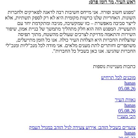
ראש העיר, מר רומן פרס:
"מפגש חשוב ופורה. אני מייחס חשיבות רבה לדאגה לפארקים ולחברות
השונות. האחריות שלנו כרשות מקומית היא לא רק לספק תשתיות, אלא
לייצר סביבה מאפשרת – כזו שמקשיבה, מגיבה ומתקדמת יחד עם
התעשייה. המפגש הזה הוא חלק מתהליך מתמשך של בניית אמון, שיפור
השירות והתאמה מדויקת לצרכים שעולים מהשטח, מתוך תפיסה
שהצלחת החברות היא הצלחת העיר כולה. אנו כל הזמן מתייעלים,
משתפרים וחותרים לתת מענים מלאים. אני מודה לכל מנכ"ליות ומנכ"לי
החברות שהגיעו. אנו כאן בשביל כל החברות".
כתבות מעניינות נוספות
מוכנים לכל תרחיש
hanas
05.08.26
גאוות העיר
hanas
05.08.26
הכי מעניין
צועדים בשביל הזהב: אירוע צעידה לגיל הזהב במגדל העמק
hanas