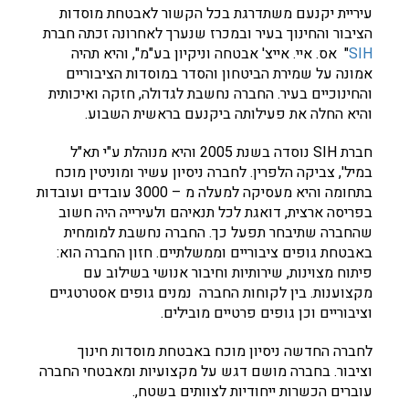
עיריית יקנעם משתדרגת בכל הקשור לאבטחת מוסדות
הציבור והחינוך בעיר ובמכרז שנערך לאחרונה זכתה חברת
SIH
" אס. איי. אייצ' אבטחה וניקיון בע"מ", והיא תהיה
אמונה על שמירת הביטחון והסדר במוסדות הציבוריים
והחינוכיים בעיר. החברה נחשבת לגדולה, חזקה ואיכותית
והיא החלה את פעילותה ביקנעם בראשית השבוע.
חברת SIH נוסדה בשנת 2005 והיא מנוהלת ע"י תא"ל
במיל', צביקה הלפרין. לחברה ניסיון עשיר ומוניטין מוכח
בתחומה והיא מעסיקה למעלה מ – 3000 עובדים ועובדות
בפריסה ארצית, דואגת לכל תנאיהם ולעירייה היה חשוב
שהחברה שתיבחר תפעל כך. החברה נחשבת למומחית
באבטחת גופים ציבוריים וממשלתיים. חזון החברה הוא:
פיתוח מצוינות, שירותיות וחיבור אנושי בשילוב עם
מקצוענות. בין לקוחות החברה נמנים גופים אסטרטגיים
וציבוריים וכן גופים פרטיים מובילים.
לחברה החדשה ניסיון מוכח באבטחת מוסדות חינוך
וציבור. בחברה מושם דגש על מקצועיות ומאבטחי החברה
עוברים הכשרות ייחודיות לצוותים בשטח,.