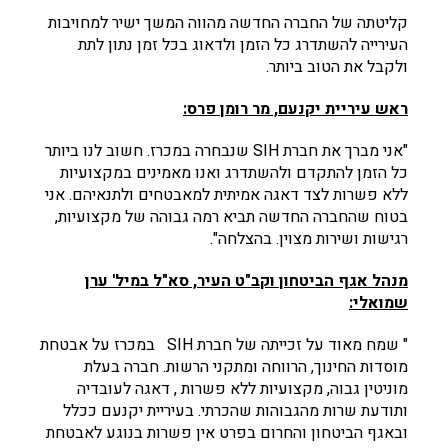
קליטתה של החברה החדשה מהווה המשך ישיר למחויבות
העירייה להשתדרג כל הזמן ולדאוג בכל זמן נתון לתת
ולקבל את הטוב ביותר.
ראש עיריית יקנעם, מר רומן פרס:
"אני מברך את חברת SIH שנבחרה במכרז. חשוב לנו ביותר
כל הזמן להתקדם ולהשתדרג ואנו מאמינים במקצועיות
ללא פשרות לצד דאגה אמיתית למאבטחים ולתנאיהם. אני
בטוח שהחברה החדשה תביא רמה גבוהה של מקצועיות,
רגישות ושירות מצוין. בהצלחה".
מנהל אגף הביטחון וקב"ט העיר, סא"ל במיל' ערן
שמואלי:
" שמח מאוד על זכייתה של חברת SIH במכרז על אבטחת
מוסדות החינוך, הרווחה ומתקני הרשות. חברה בעלת
מוניטין גבוה, מקצועיות ללא פשרות , דאגה לעובדיה
ותודעת שרות מהגבוהות שהכרתי. בעיריית יקנעם ככלל
ובאגף הביטחון והחרום בפרט אין פשרות בנוגע לאבטחת