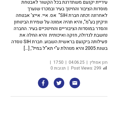
עיריית יקנעם משתדרגת בכל הקשור לאבטחת
מוסדות הציבור והחינוך בעיר ובמכרז שנערך
לאחרונה זכתה חברת SIH" אס. איי. אייצ' אבטחה
וניקיון בע"מ", והיא תהיה אמונה על שמירת הביטחון
והסדר במוסדות הציבוריים והחינוכיים בעיר. החברה
נחשבת לגדולה, חזקה ואיכותית והיא החלה את
פעילותה ביקנעם בראשית השבוע. חברת SIH נוסדה
בשנת 2005 והיא מנוהלת ע"י תא"ל במיל', […]
חנן אסולין
04.06.25
17:50
299
Post Views:
תגובות 0