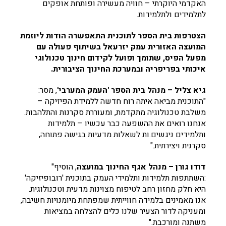
האקדמי היוקרתי – חוויה מעשירה ופותחת אופקים
לתלמידים ולתלמידות.
הצטרפות בית הספר לתוכנית התאפשרה הודות ליוזמת
המועצה האזורית עמק יזרעאל בשיתוף פעולה עם
מפעל הפיס, שתומך ופועל לקידום חינוך טכנולוגי
איכותי בפריפריה ובמערכת החינוך הציבורית.
גיא צליל – מנהל בית הספר 'העמק המערבי'
, מסר:
"התוכנית מביאה איתה רוח חדשה ללמידת הפיזיקה –
משלבת טכנולוגיה מתקדמת, ומעוררת סקרנות והתלהבות.
אנחנו רואים את ההשפעה כבר עכשיו – תלמידות
ותלמידים ניגשים.ות לשאלות מדעיות בגישה פתוחה,
סקרנית ויצירתית."
דודו גורן – מנהל אגף החינוך במועצה
, הוסיף"
:השתתפות תלמידות ותלמידי העמק בתוכנית 'רובופיזיקה'
היא חלק מחזון רחב לטיפוח מצוינות מדעית וטכנולוגית.
אנו מאמינים בלמידה חווייתית שמפתחת מיומנויות חשיבה,
ומעניקה לדור הצעיר שלנו כלים להצלחה במציאות
משתנה ומורכבת."