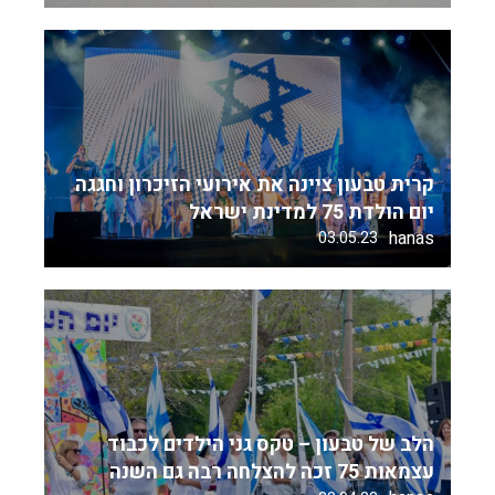
קרית טבעון ציינה את אירועי הזיכרון וחגגה
יום הולדת 75 למדינת ישראל
hanas
03.05.23
הלב של טבעון – טקס גני הילדים לכבוד
עצמאות 75 זכה להצלחה רבה גם השנה