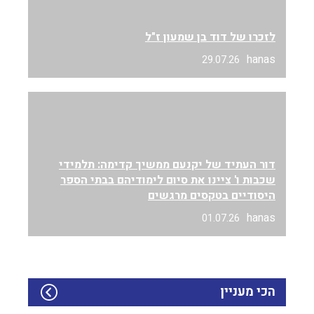
לזכרו של דוד בן שמעון ז"ל
hanas
29.07.26
דור העתיד של יקנעם ממשיך קדימה: תלמידי
שכבות ו' ציינו את סיום לימודיהם בבתי הספר
היסודיים בטקסים מרגשים
hanas
01.07.26
הכי מעניין