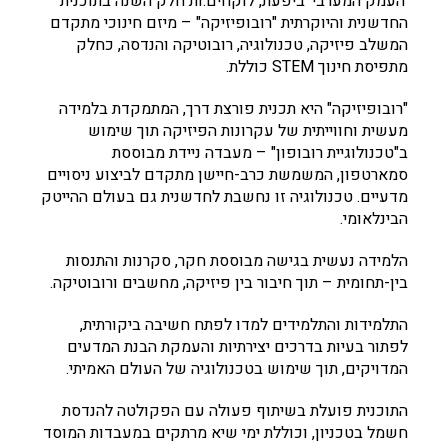
'העמק המערבי' ביפעת, לוקחים.ות חלק השנה בתוכנית
החדשנית והיוקרתית "רובופיזיקה" – מיזם חינוכי מתקדם
המשלב פיזיקה, טכנולוגיה, רובוטיקה והנדסה, כחלק
מתפיסת חינוך STEM כוללת.
"רובופיזיקה" היא תכנית פורצת דרך, המתמקדת בלמידה
מעשית וחווייתית של עקרונות הפיזיקה תוך שימוש
ב"טכנולוגיית רובופון" – מעבדה ניידת מבוססת
סמארטפון, המשמשת כרב-חיישן מתקדם לביצוע ניסויים
מדעיים. טכנולוגיה זו נחשבת לחדשנית גם בעולם ההייטק
הבינלאומי.
הלמידה נעשית בגישה מבוססת חקר, סקרנות והתנסות
בין-תחומית – תוך חיבור בין פיזיקה, מחשבים ורובוטיקה.
התלמידות והתלמידים למדו לפתח חשיבה ביקורתית,
לפתור בעיות בדרכים יצירתיות והעמקת הבנת המדעים
המדויקים, תוך שימוש בטכנולוגיה של העולם האמיתי.
התוכנית פועלת בשיתוף פעולה עם הפקולטה להנדסת
חשמל בטכניון, וכוללת ימי שיא מרתקים במעבדות המוסד