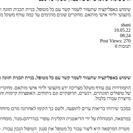
שימוש באפליקציה שתעזור לשמר קשר עם כל מטופל, בניית תכנית תזונה ו
מקצועי וליווי אישי מותאם. מחקרים שונים מדגימים עד כמה עודף משקל מ
shani
19.05.22
08:24
Post Views:
270
תגובות 0
שימוש באפליקציה שתעזור לשמר קשר עם כל מטופל, בניית תכנית תזונה ו
התמודדות עם עודף משקל מצריכה ידע מקצועי וליווי אישי מותאם. מחקרים
של טיפולים תזונתיים, רגשיים, תרופתיים וגם ניתוחים. האופציות קיימות 
מייצרת עבורו בלבול.
במכבי שירותי בריאות ערים לתופעה, ולשם כך הקימו לאחרונה מרכז מיוח
במרפאה, המנוהלת על ידי הדיאטנית הקלינית עופרי בנדריהם-מנור, מומחית ל
מטרת המרפאה היא ליצור עבור כל מטופל את סגנון הטיפול הנכון עבורו. כ