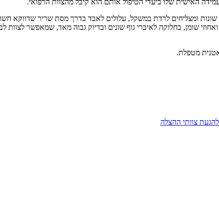
עמידה האישית שלו ביעדי הטיפול אותם הוא קיבל מהצוות הרפואי.
ת שונות ומצליחים לרדת במשקל, עלולים לאבד בדרך מסת שריר שדווקא חשו
חדים 'INBODY' שמודדים משקל , BMI, מסת השריר ואחוזי שומן, בחלוקה לאיברי גוף שונים ובדיוק גבו
אטנית מטפלת.
להגעת צוותי ההצלה