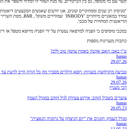
קשר עם כל מטופל, גם בין הביקורים, על מנת לעזור לו למדוד ולשפר את ה
"מניסיון רב שנים וממחקרים שונים, אנו יודעים שאנשים המבצעים דיאטו
נמדד במאזניים מיו
הדיאטנית המחוזית של מכבי.
במכבי מוסיפים כי הפניה למרפאה נעשית על ידי הפניה מרופא מטפל או די
כתבות מעניינות נוספות
ט"ו באב: האם אהבה באמת עושה טוב ללב?
hanas
29.07.26
טביעה מתרחשת בשניות: רופא הילדים מסביר מה כל הורה חייב לדעת עד 
hanas
29.07.26
הכי מעניין
צועדים בשביל הזהב: אירוע צעידה לגיל הזהב במגדל העמק
hanas
20.05.23
מגדל העמק: חוגגים את "יום הניצחון על גרמניה הנאצית"
hanas
13.05.23