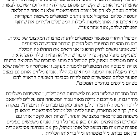
שהצוות יכיר אותם, שהקשרים שלהם בקהילה יתחזקו וכדי שיוכלו לעשות
עליהם מעקב, לא רק על מצבם הפסיכיאטרי אלא גם אחר התחלואה
הנוספת שלהם. במקביל אנחנו נותנים למטופלים משימות תפקודיות,
מתאימים את אותן משימות ליכולות המטופלים ולומדים את שיתוף
הפעולה שלהם, צעד אחר צעד".
הטיפול הייחודי מאפשר למטופלים ליהנות מהצוות המקצועי של כללית,
כמו גם מהצוות הסיעודי בעל הניסיון הנרחב וההכשרה הייעודית.
"כשאנחנו ניגשים לתיק הרפואי אנו רואים את התחלואה הכוללת
ומעניקים טיפול מקיף, צריך לזכור שתחלואה פיזית יכולה להוציא את
אותם מטופלים מאיזון, לכן הטיפול בה מונע סיבוכים של תחלואה כרונית
נלווית ומכניסה את המטופלים למסגרת מעקב. זו אוכלוסייה מוחלשת שלא
תמיד מקבלת את המענה המתאים בקהילה, אנחנו מלווים אותם גם במצב
הסוער שלהם ומאפשרים להם להיות בסביבה הטבעית הראויה להם
כשהם מוקפים בגורמים תומכים".
בסל מספרת שהליווי הוא גם למשפחות המטופלים, "המשפחות משלמות
מחיר גבוה, זו מורכבות גדולה מאוד עבור המשפחה והם עלולים להישאב
לחוסר היכולת להתמודד, לכן אנחנו כאן גם עבורם להתייעצות". במקרה
אחד, כך היא מתארת, הגיעו לביתו של מטופל פסיכיאטרי ומצאו בן
משפחה מבוגר מאוד במצב של הזנחה. "הצוות דאג לקשר אותו עם
הגורמים המתאימים, אנחנו כאן עבור כל הבית ואנחנו משמשים כעיניים
נוספות שרואות מה המצב של אותו מטופל, בין אם מבחינה פסיכיאטרית
ובין אם בביתו, מול משפחתו ומול בריאותו הכללית".