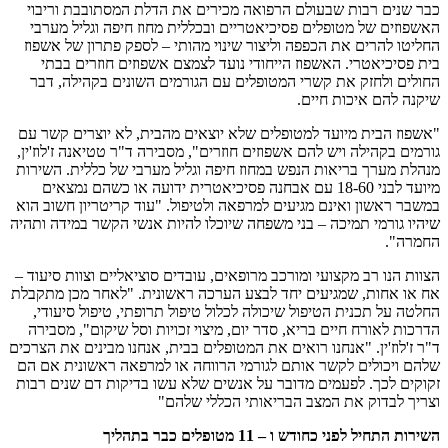
כבר שנים רבות שבעולם הרפואה מכירים את הדלת המסתובבת וריבוי
האשפוזים של מטופלים פסיכיאטריים ובכללית מחוז חיפה וגליל מערבי
החליטו להרים את הכפפה וליצור שינוי מהותי – לספק פתרון של אשפוז
בית פסיכיאטרי. האשפוז הייחודי נועד לצמצם אשפוזים חוזרים בבתי
החולים ולחזק את קשרי המטופלים עם הגורמים השונים בקהילה, דבר
שיקנה להם איכות חיים.
"אשפוז הבית מיועד למטופלים שלא יוצאים מהבית, לא יוצרים קשר עם
גורמים בקהילה ויש להם אשפוזים חוזרים", מסבירה ד"ר טטיאנה ז'לוז'ין,
מנהלת מערך בריאות הנפש במחוז חיפה וגליל מערבי של כללית. השירות
מיועד לבני 18-60 עם אבחנה פסיכיאטרית ידועה או כשהם נמצאים
במשבר ראשון ואינם מגיעים למרפאה ולטיפול. "עוד קריטריון חשוב הוא
שיהיו גורמי תמיכה – בני משפחה שיוכלו להיות אנשי הקשר במידה ותהיה
החמרה".
הצוות הנו רב מקצועי ומורכב מרופאים, עובדים סוציאליים וצוות סיעוד –
אח או אחות, שמגיעים יחד לבצע הערכה ראשונית. "לאחר מכן מתקבלת
החלטה על תכנית הטיפול שיכולה לכלול טיפול תרופתי, טיפול סיעודי,
הדרכות לאורח חיים בריא, סדר יום, מיצוי זכויות וסל שיקום", מסבירה
ד"ר ז'לוז'ין. "אנחנו רואים את המטופלים בבית, אנחנו מבינים את הצרכים
שלהם ויכולים לקשר אותם לגורמי הרווחה או למרפאה ראשונית אם הם
זקוקים לכך. לפעמים מדובר על אנשים שלא עשו בדיקות דם שנים רבות
וצריך לבדוק את המצב הבריאותי הכללי שלהם"
השירות התחיל לפני כחודש ו – 11 מטופלים כבר בתהליך