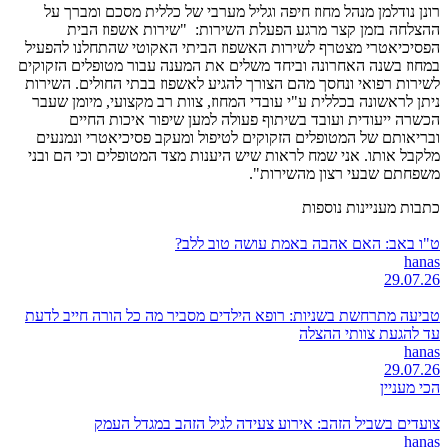
רונן נודלמן מנהל מחוז חיפה וגליל מערבי של כללית מסכם ומברך על
ההצלחה בזמן קצר מרגע הפעלת השירות: "שירות אשפוז הבית
הפסיכיאטרי מצטרף לשירות האשפוז הביתי האקוטי שהתחלנו להפעיל
במחוז בשנה האחרונה וביחד משלים את המענה עבור מטופלים הזקוקים
לשירות רפואי ונחסך מהם הצורך להגיע לאשפוז בבתי החולים. השירות
ניתן לראשונה בכללית ע"י עובדי המחוז, צוות רב מקצועי, מיומן שעבר
הכשרה ייעודית ועובד בשיתוף פעולה למען שיפור איכות החיים
ובריאותם של המטופלים הזקוקים לטיפול ומעקב פסיכיאטרי ונמנעים
מלקבל אותו. אני שמח לראות שיש היענות מצד המטופלים וכי הם ובני
משפחתם שבעי רצון מהשירות".
כתבות מעניינות נוספות
ט"ו באב: האם אהבה באמת עושה טוב ללב?
hanas
29.07.26
טביעה מתרחשת בשניות: רופא הילדים מסביר מה כל הורה חייב לדעת
עד להגעת צוותי ההצלה
hanas
29.07.26
הכי מעניין
צועדים בשביל הזהב: אירוע צעידה לגיל הזהב במגדל העמק
hanas