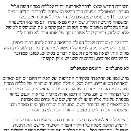
השירות החדש שיצא לדרך לאחרונה ייחודי לכללית במחוז חיפה וגליל
מערבי, המטופלים מגיעים דרך רופאי המשפחה ולדברי ד"ר ז'לוז'ין כיום
יש כבר 11 מטופלים שנמצאים בלב התהליך. "אנחנו רואים כיצד
המשפחה מרגישה הקלה, שסוף סוף מצאו פתרון, גם מרופאי המשפחה
אנחנו מקבלים משובים שהם ניסו המון זמן להביא את המטופלים לטיפול
ללא הצלחה, וכמובן שכל אשפוז נוסף של אותו אדם לא תורם לו".
ד"ר ז'לוז'ין מסבירה שבכל העולם הרפואה עוברת להתערבות ביתית,
"עצם זה שמישהו מגיע לביתו של המטופל, מתעניין ומדרבן לפעילות, הוא
מגייס אותו לצאת מהמיטה ולעשות דברים בסיסיים. כמובן שמדובר
בתהליכים ארוכים, ובתוכנית שלנו יש איזון תקופתי".
לא מתעלמים – דואגים למטופלים
מי שאמון על ההקפדה בלקיחת התרופות ועל תפקודי היום יום הם האחים
והאחיות הסיעודיים. רינת בסל, מנהלת הסיעוד המחוזית של כללית במחוז
חיפה וגליל מערבי, מסבירה שלאחר ההערכה הראשונית, הצוות מתייחס
לכל תפקודי היום יום. מיכל אידלמן אחות מרכזת בריאות הנפש במחוז
מספרת על בית אליו הגיעו לאחרונה, שם שני אחים עם אבחנה
פסיכיאטרית חיו בהזנחה קשה, התערבות הצוות תוך סיוע מאחד מבני
המשפחה הובילה לייצוב מצבם והחזרת הבית למצב תפקודי.
"המסלול הוא לשלושה חודשים, העובדת הסוציאלית מבצעת שיחות
ותרפיה, הרופא מפקח על ההליך והצוות הסיעודי מיישם את תוכנית
הטיפול", מסבירה בסל. "אנחנו הולכים עם המטופלים לקופת החולים כדי