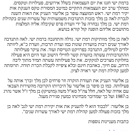
ברמת ישי חגגו את יום העצמאות בשלל אירועים, פעילויות וטקסים.
במהלך ערב יום העצמאות התקיים כמיטב המסורת טקס הענקת אות
יקיר רמת ישי. ראש המועצה עופר בן אליעזר העניק את האות השנה
לגברת לאה בן מלך בזכות התנדבות משמעותית של עשרות שנים בקהילת
רמת ישי. בן מלך נבחרה על ידי וועדת פרס שקיבלה אליה המלצות
מתושבים אליהם הופנה קול קורא בנושא.
לאה בן מלך מוותיקות רמת ישי. גדלה והתחנכה ברמת ישי. לאה התנדבה
לאורך שנים רבות בוועדות שונות כמו ועדת תרבות, וועדת כ"א, ליוותה
ילדים לטיולים, התנדבה בפרויקט הטייסת ועוד. את עיקר פעילותה
ההתנדבותית עשתה בוועדת קשר לחיילי הישוב ועד היום היא פעילה
בחלוקת מצרכים לנזקקים. את כל פעילותה עשתה תמיד מתוך ליבה
הרחב, עם חיוך, באהבת חינם ובלא ציפייה לקבלת הכרת תודה. תרומתה
למען קהילת רמת ישי ראויה לציון.
בן אליעזר העניק את תעודת הוקרה וזר פרחים לבן מלך וברך אותה על
פעילותה. כמו כן סיפר בן אליעזר על היכרותו הקרובה מהשירות הצבאי
עם אחיה של לאה, חלל צה"ל סא"ל משה (מושיקו) בן מלך ז"ל אשר נהרג
ב-1987 ועל כך שמדובר מבחינתו כמעין סגירת מעגל.
בן אליעזר: "לכבוד הוא לי להעניק את אות יקירת רמת ישי לגב' לאה בן
מלך בזכות פעולה למען קהילת רמת ישי לאורך עשרות שנים".
כתבות מעניינות נוספות