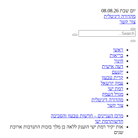
יום שבת 08.08.26
מהדורה דיגיטלית
צור קשר
ראשי
בריאות
חינוך
דעה אישית
יקנעם
קרית טבעון
עמק יזרעאל
רמת ישי
מגדל העמק
מהדורה דיגיטלית
צור קשר
מרכז העניינים – חדשות טבעון והסביבה
חדשות
רמת ישי
אות יקיר רמת ישי הוענק ללאה בן מלך בזכות התנדבות ארוכת
שנים