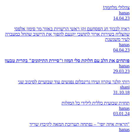
צהלולי מלחמה!
hanas
14.04.23
ראיון לכבוד חג הפסחעם זקן ראשי הרשויות באזור,מר סימון אלפסי
שהצליח בשירות ארוך לתושבי יקנעם להפוך את היישוב שהחל כמעברה
לעיר משגשגת
hanas
04.04.23
פותחים את הלב עם חלוקת סלי המזון ו"סיירת התיקונים" בקרית טבעון
hanas
29.03.23
רותי קלנר עקרון ועידו גרינבלום נפגשים עוד שבועיים לסיבוב שני
shani
31.10.18
תחזית שבועית כללית לילידי כל המזלות
hanas
03.01.24
"הראית איזה יופי" – נפתחה תערוכת המאה לקיבוץ שריד
hanas