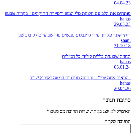
04.04.23
פותחים את הלב עם חלוקת סלי המזון ו"סיירת התיקונים" בקרית טבעון
hanas
29.03.23
רותי קלנר עקרון ועידו גרינבלום נפגשים עוד שבועיים לסיבוב שני
shani
31.10.18
תחזית שבועית כללית לילידי כל המזלות
hanas
03.01.24
"הראית איזה יופי" – נפתחה תערוכת המאה לקיבוץ שריד
hanas
20.04.26
כתיבת תגובה
האימייל לא יוצג באתר.
שדות החובה מסומנים
*
התגובה שלך
*