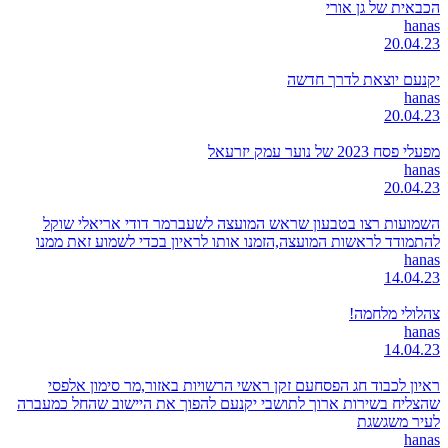
הכבאית של גן אורי
hanas
20.04.23
יקנעם יוצאת לדרך חדשה
hanas
20.04.23
מפעלי פסח 2023 של נוער עמק יזרעאל
hanas
20.04.23
השמועות רצו בטבעון שראש המועצה לשעברמר דודי אריאלי שוקל
להתמודד לראשות המועצה,הזמנו אותו לראיון בכדי לשמוע זאת ממנו
hanas
14.04.23
צהלולי מלחמה!
hanas
14.04.23
ראיון לכבוד חג הפסחעם זקן ראשי הרשויות באזור,מר סימון אלפסי
שהצליח בשירות ארוך לתושבי יקנעם להפוך את היישוב שהחל כמעברה
לעיר משגשגת
hanas