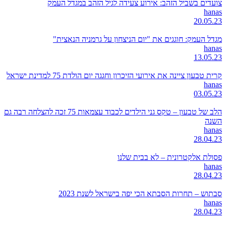
צועדים בשביל הזהב: אירוע צעידה לגיל הזהב במגדל העמק
hanas
20.05.23
מגדל העמק: חוגגים את "יום הניצחון על גרמניה הנאצית"
hanas
13.05.23
קרית טבעון ציינה את אירועי הזיכרון וחגגה יום הולדת 75 למדינת ישראל
hanas
03.05.23
הלב של טבעון – טקס גני הילדים לכבוד עצמאות 75 זכה להצלחה רבה גם
השנה
hanas
28.04.23
פסולת אלקטרונית – לא בבית שלנו
hanas
28.04.23
סבתוש – תחרות הסבתא הכי יפה בישראל לשנת 2023
hanas
28.04.23