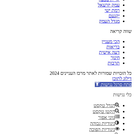
עמק יזרעאל
רמת ישי
יקנעם
מגדל העמק
שווה קריאה
הכי מעניין
בריאות
דעה אישית
חינוך
תרבות
כל הזכויות שמורות לאתר מרכז העניינים 2024
דילוג לתוכן
פתח סרגל נגישות
כלי נגישות
הגדל טקסט
הקטן טקסט
גווני אפור
ניגודיות גבוהה
ניגודיות הפוכה