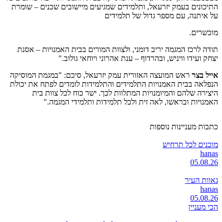
התיכונים בעמק יזרעאל, ותלמידים שמגיעים מיישובים שכנים – שומרת
על איתנה, עם מספר גדול של תלמידים
מוכשרים.
תודה לרכז המגמה יריב דומני, ולצוות המורים בבית האמנויות – אסנת
יצחק ועידו וויניש, ובהרדוף – ענת אהרוני ויוחאי גולוב."
אייל בצר
ראש המועצה האזורית עמק יזרעאל, סיכם: "במגמת המוסיקה
הנפלאה בבית האמנויות התלמידים והתלמידות לומדים לפתח את יכולת
היצירה שלהם והמיומנויות המתלוות לכך. ישר כוח לכל צוות בית
האמנויות ובראשו, לאה זית ולכל תלמידות ותלמידי המגמה."
כתבות מעניינות נוספות
מוכנים לכל תרחיש
hanas
05.08.26
גאוות העיר
hanas
05.08.26
הכי מעניין