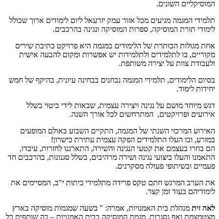
המוסיקליים השונים.
תלמידי המגמה מגיעים מכל אזור עמק יזרעאל ליום לימודים ארוך שכולל
לימודי תורת המוסיקה, ספרות המוסיקה ונגינה בהרכבים.
אחת מגולות הכותרת של הלימודים במגמה היא פרויקט כתיבת שירים
מקוריים, בו לתלמידים ולתלמידות יש אפשרות ומקום להבעה אישית
ולעבודת צוות על יצירה משותפת.
בסיום הלימודים, תלמידי המגמה נבחנים בבחינה עיונית, בהיקף של חמש
יחידות לימוד.
דגש מיוחד מושם על נגינה ויצירה עצמית, שבאות לידי ביטוי בשלל
אירועים ופרויקטים, המתרחשים לכל אורך השנה.
האירוע המרכזי השנתי של המגמה, התקיים השבוע באולם המופעים
במזרע, ובו העלו התלמידים הפקה עצמית עתירת כישרון!
הם בחרו בעצמם את קטעי הנגינה והשירה, התארגנו לחזרות, עיבדו,
התאמנו והעלו ביצועי נגינה ושירה מרהיבים, בשלל סגנונות, בהרכבים חד
פעמיים ובשיתופי פעולה מסקרנים.
את הערב המרגש חתם טקס פרידה מתלמידי כיתות י"ב, המסיימים את
לימודיהם בעוד זמן קצר.
לאה זית
מנהלת בית האמנויות, אמרה: " בשעה שמגמות מוסיקה בארץ
מצטמצמת ואף נסגרות, מגמת המוסיקה בבית האמנויות – בה שותפים כל