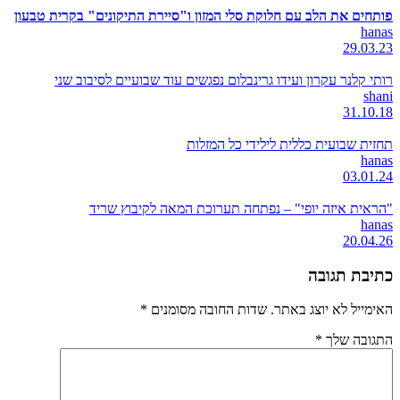
פותחים את הלב עם חלוקת סלי המזון ו"סיירת התיקונים" בקרית טבעון
hanas
29.03.23
רותי קלנר עקרון ועידו גרינבלום נפגשים עוד שבועיים לסיבוב שני
shani
31.10.18
תחזית שבועית כללית לילידי כל המזלות
hanas
03.01.24
"הראית איזה יופי" – נפתחה תערוכת המאה לקיבוץ שריד
hanas
20.04.26
כתיבת תגובה
האימייל לא יוצג באתר.
שדות החובה מסומנים
*
התגובה שלך
*