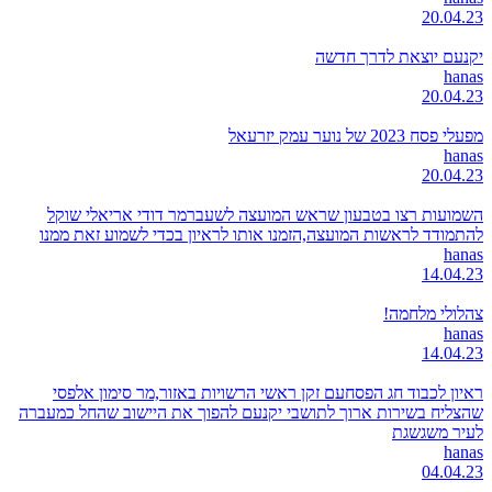
20.04.23
יקנעם יוצאת לדרך חדשה
hanas
20.04.23
מפעלי פסח 2023 של נוער עמק יזרעאל
hanas
20.04.23
השמועות רצו בטבעון שראש המועצה לשעברמר דודי אריאלי שוקל
להתמודד לראשות המועצה,הזמנו אותו לראיון בכדי לשמוע זאת ממנו
hanas
14.04.23
צהלולי מלחמה!
hanas
14.04.23
ראיון לכבוד חג הפסחעם זקן ראשי הרשויות באזור,מר סימון אלפסי
שהצליח בשירות ארוך לתושבי יקנעם להפוך את היישוב שהחל כמעברה
לעיר משגשגת
hanas
04.04.23