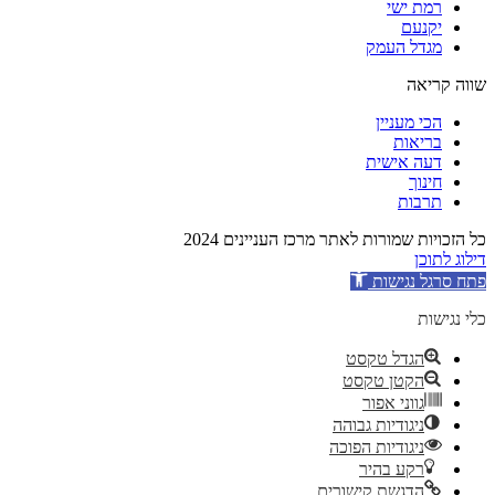
רמת ישי
יקנעם
מגדל העמק
שווה קריאה
הכי מעניין
בריאות
דעה אישית
חינוך
תרבות
כל הזכויות שמורות לאתר מרכז העניינים 2024
דילוג לתוכן
פתח סרגל נגישות
כלי נגישות
הגדל טקסט
הקטן טקסט
גווני אפור
ניגודיות גבוהה
ניגודיות הפוכה
רקע בהיר
הדגשת קישורים