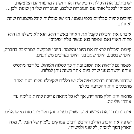
יש בתוכנו את היכולת להכיל שיח אחר ושונה מדעותיהם המוצקות,
תפסיקו לבלבל אותי עם העובדות שלכם, העובדות שלי הן שונות ולכן…
חייבים להיות סבלניים כלפי עצמנו. המושג סובלנות קיבל משמעות שונה
ואחרת.
איבדנו את היכולת לקבל את האחר באשר הוא. הוא לא משלנו אז הוא
פחות ראויי ואם אפשר בוא נעשה עליו "סיבוב"
קיימת היכולת לראות את היופי והשמח. היופי שבקשת המרהיבה בחברה,
היופי שבטבע, היופי שסביבנו היופי בערכים משותפים.
אפשר גם לראות את הטוב ובתוך כך לסלוח ולמחול. כל דבר מתסיס
אותנו והשתכנענו שרק ביום אחד בשנה ניתן לסלוח.
שכחנו שבחרנו בדמוקרטיה ולה יש כללים שקיבלנו עלינו כעם ואחד
מהכללים הוא ההכרעה בקלפי.
מחאה היא חלק מההוויה, אך לא כל מחאה צריכה להיות אלימה עד
אובדן שליטה.
איבדנו בדרך את המושג צדק. שוויון בפני החוק תלוי מתי ואת מי שואלים.
יש פה את הזבת, החלב והדבש ורבים עסוקים ב"מיץ של הזבל..". מלח
הארץ הפך למסית, לקיצוני ולמשיחי.