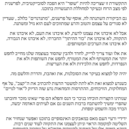
התקשורת זו שצריכה להיות "שופר" היא הפכה לסובייקטיבית, לפרשנית
לפי מצב הרוח ובעיקר למחוללת התנגשויות בתוכנו.
גם הביקורת השתנתה לה, אוסף של פרשנים, "מתנדנדים" כלולב , שעדיין
לא סגורים על עצמם והטוב והרע שמתווכים לעם הוא נזיל ומשתנה.
אבל לא איבדנו את עצמנו לדעת, לא איבדנו את העם, לא איבדנו את
התקווה, לא איבדנו את "כור ההיתוך" החברתי, לא איבדנו את הגבורה,
לא איבדנו את הערכים המשותפים.
את אלו ועוד צריך לדייק, לחדד ולהבין שהסוד בעוצמה שלנו מחייב לחפש
יותר את המשותף ולא את המטורף, לחפש את השותפות ולא את
הנפרדות, לחפש את הלכידות ולא את העריצות.
יהיה קל למצוא בעיקר את הסובלנות, את ואהבת, והדרת והלשם מה.
כשנדע למצוא זאת ולא לתת למשטר הדעות להכתיב את ה"קצב", על אף
המחלוקות, הוויכוחים, ההתרסות והמחאות נדע שזה הדיוק ל"אור לגויים"
שנותינו הקצרות הוכיחו בניכר כי הנס והפלא הם פרי שאינו מוכר וחובתנו
שהפרי ימשיך להשתבח ברבות השנים גם אם לעיתים האדמה יבשה,
הברד מכה והשמש קופחת.
ידידיי ורעיי העם מאס במאבקים האינסופיים בתוכנו ואפשר שנחזיר את
השליטה למקומה הראוי וניתן לעצמנו את התקווה לעוד שנים רבות.
דווקא בימים אלו של המתנה לבשורות מהמו"מ על שחרור החטופים