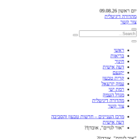
יום ראשון 09.08.26
מהדורה דיגיטלית
צור קשר
ראשי
בריאות
חינוך
דעה אישית
יקנעם
קרית טבעון
עמק יזרעאל
רמת ישי
מגדל העמק
מהדורה דיגיטלית
צור קשר
מרכז העניינים – חדשות טבעון והסביבה
דעה אישית
"אור לגויים", אובדן!?
"אור לגויים", אובדן!?