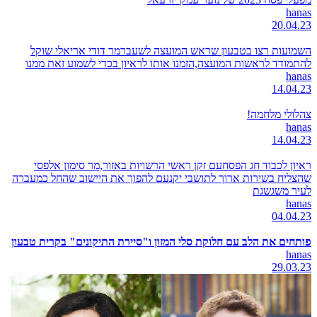
hanas
20.04.23
השמועות רצו בטבעון שראש המועצה לשעברמר דודי אריאלי שוקל
להתמודד לראשות המועצה,הזמנו אותו לראיון בכדי לשמוע זאת ממנו
hanas
14.04.23
צהלולי מלחמה!
hanas
14.04.23
ראיון לכבוד חג הפסחעם זקן ראשי הרשויות באזור,מר סימון אלפסי
שהצליח בשירות ארוך לתושבי יקנעם להפוך את היישוב שהחל כמעברה
לעיר משגשגת
hanas
04.04.23
פותחים את הלב עם חלוקת סלי המזון ו"סיירת התיקונים" בקרית טבעון
hanas
29.03.23