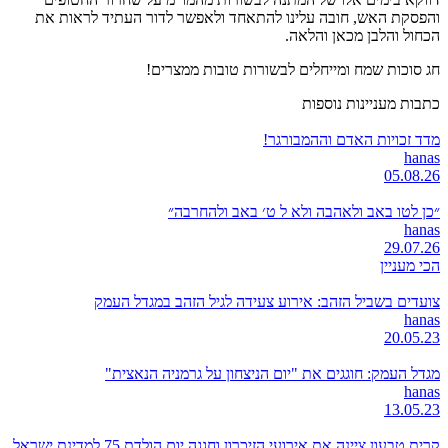
והפסקת האש, חובה עלינו להתאחד ולאפשר לדור העתיד לראות את
הכחול והלבן מכאן והלאה.
חג סוכות שמח ומייחלים לבשורות טובות ממצרים!
כתבות מעניינות נוספות
מדד זכויות האדם וההמבורגר!
hanas
05.08.26
״כן לטו באב ולאהבה ולא ל ט׳ באב ולהחרבה״
hanas
29.07.26
הכי מעניין
צועדים בשביל הזהב: אירוע צעידה לגיל הזהב במגדל העמק
hanas
20.05.23
מגדל העמק: חוגגים את "יום הניצחון על גרמניה הנאצית"
hanas
13.05.23
קרית טבעון ציינה את אירועי הזיכרון וחגגה יום הולדת 75 למדינת ישראל