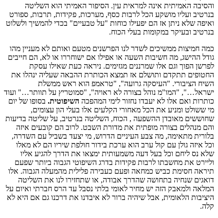
והסיבה האמיתית אינה למראית עין. הסיפור האמיתי הוא השליטה
בנרטיב ועליו מושקע הכל לרבות כסף, מערכות, פקידות, תרבות, ספורט
ואיפה שלא ניתן אז הם יפעילו כוחות "על טבעיים" בכדי להמשיך ולשלוט
בנרטיב ובעיקר במקומות בעלי הכוח.
כמה חמיצות ממשיכים לשדר לנו הפרשנים מטעם ואותם לא מעניין מהו
גודל ההישג, מה חשיבות השעה או אפילו אם ישוחררו או לא, הם חייבים
לפרשן הפוך וגם אלו שמרננים מגזימים. ניראה כעת שאילו עסקת
החטופים תתקדם ותושלם אז תמצא הכותרת ההבאה שעליה ינהלו את
השיח הציבורי. "העיסקה גרועה", "טראמפ הוא ראש ממשלת
ישראל…", "המו"מ נוהל בצורה לא ראויה", "סמוטריץ על תוותר…" ועוד
כותרות ואם אלו לא יעבדו נחזור לימי המהפכה
השיפוטית.
בסופו של יום
מי ששולט ומניע את הכל מאחורי הקלעים אלו בעלי הון עצומים,
שחוששים מאובדן ההשפעה , הכוח, השליטה בנרטיב, על שליטה בדיעות
והם מנהלים בצורה מופתית את מדורת השבט. לרוב הם קובעים איזה
בלורית מתאימה, מה צבע העיניים הדרוש, מי יצעד בשביל עם השדרה,
וכל איזה גולן עם קול ערב הוא ערכת בידור חולפת שיריו הם לא מאלו
שלא נס ליחם וכל בעל דעה משמעותית ימצאו את הדרך להגיע אליו
וליירט את מחשבתו לרבות פקידות בדרג השיפוטי הגבוה ביותר שפעם
תיראה חסימת כביש כמחאה ופעם כעבירה פלילית מהמעלה הגבוה. אלו
דואגים שנחיה בתחושה שהדרך אבודה, או שתחזירו לנו את השליטה
המלאה ולמאבק הזה יש מחיר לאומי בלתי נסבל עד הרס חברתי ואיום על
היציבות הלאומית, אבל שיהיה ברור לא איבדנו את דרכנו גם אם היא לא
קלה.