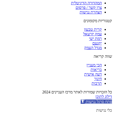
המהדורה הדיגיטלית
צרו קשר / פרסום
הצהרת נגישות
קטגוריות מקומונים
קרית טבעון
עמק יזרעאל
רמת ישי
יקנעם
מגדל העמק
שווה קריאה
הכי מעניין
בריאות
דעה אישית
חינוך
תרבות
כל הזכויות שמורות לאתר מרכז העניינים 2024
דילוג לתוכן
פתח סרגל נגישות
כלי נגישות