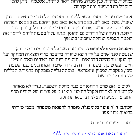
במחלות כרוניות כגון סכרת, מחלות ריאה כרונית, אסטמה. ניתן לחסן
במקביל כנגד שפעת וכנגד קורונה.
אחד משבעה מתחסנים עשוי ללקות בתסמינים קלים דמויי הצטננות כגון
שיעול, נזלת, כאב לוע, כאב ראש או כאב בטן וייתכנו גם כאב או תפרחת
באזור ההזרקה בזרוע. אם נדבקת בווירוס יומיים קודם לכן, ותוך כדי
תקופת הדגירה של הווירוס גם תחוסן, אתה עלול בטעות לייחס לחיסון את
הופעת תסמיני המחלה שיופיעו בהמשך
.
חיסונים גורמים לאוטיזם?-
טיעון זה נשען על פרסום מדעי מפוברק
שנעשה לפני שנים על ידי רופא שהודה בדיעבד בזיוף תוצאות המחקר ועל
כך הוקע מהקהילה הרפואית. חיסונים כיום הם בטוחים מאוד ומצילי
חיים. פשוט כך. בשנה היחידה בה ירד שיעור המתחסנים כנגד שפעת
ביפן, בעקבות קמפיין אינטרנטי, נצפתה עלייה מובהקת בתמותה הכללית
של האוכלוסייה שם.
לסיכום, אם טרם התחסנתם כנגד מחלת השפעת, עדיין לא מאוחר
לקבוע תור לאחיות ולקבל החיסון. בואו ונגן על עצמנו ועל יקירינו מפני
התפרצות מגיפות קטלניות. בואו ונתחסן.
הכותב:
ד"ר עופר בלומנפלד, מומחה לרפואת משפחה, מכבי שירותי
בריאות מחוז צפון
כתבות מעניינות נוספות
ט"ו באב: האם אהבה באמת עושה טוב ללב?