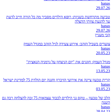
hanas
29.07.26
טביעה מתרחשת בשניות: רופא הילדים מסביר מה כל הורה חייב לדעת
עד להגעת צוותי ההצלה
hanas
29.07.26
הכי מעניין
צועדים בשביל הזהב: אירוע צעידה לגיל הזהב במגדל העמק
hanas
20.05.23
מגדל העמק: חוגגים את "יום הניצחון על גרמניה הנאצית"
hanas
13.05.23
קרית טבעון ציינה את אירועי הזיכרון וחגגה יום הולדת 75 למדינת ישראל
hanas
03.05.23
הלב של טבעון – טקס גני הילדים לכבוד עצמאות 75 זכה להצלחה רבה גם
השנה
hanas
28.04.23