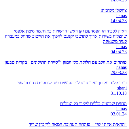
צהלולי מלחמה!
hanas
14.04.23
ראיון לכבוד חג הפסחעם זקן ראשי הרשויות באזור,מר סימון אלפסי
שהצליח בשירות ארוך לתושבי יקנעם להפוך את היישוב שהחל כמעברה
לעיר משגשגת
hanas
04.04.23
פותחים את הלב עם חלוקת סלי המזון ו"סיירת התיקונים" בקרית טבעון
hanas
29.03.23
רותי קלנר עקרון ועידו גרינבלום נפגשים עוד שבועיים לסיבוב שני
shani
31.10.18
תחזית שבועית כללית לילידי כל המזלות
hanas
03.01.24
"הראית איזה יופי" – נפתחה תערוכת המאה לקיבוץ שריד