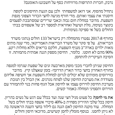
נדבק, חברות התרופות מרוויחות כסף על חשבוננו-האומנם?
נתחיל מהסוף, אני דואג למשפחתי ולכן עם הגעת החיסונים לקופה
חיסנתי את עצמי ואותם. מדי חורף מגיעה לחצי הכדור הצפוני מגפת
השפעת. מדובר במחלת חום גבוה וכאבי שרירים שמסתבכת לפעמים
בקוצר נשימה, נזלת ושיעול ואחראית למספר רב של אשפוזים בבתי
החולים בשל אי ספיקה נשימתית.
בחורף 2017-8 נפטרו מהמחלה רק בישראל 133 חולים (נתוני משרד
הבריאות). על פי סקר של משרד הבריאות האמריקאי, מדי שנה מתים
מאות ילדים בארה"ב מנגיף השפעת, חלקם בריאים וללא מחלות רקע.
90% מהם לא חוסנו. כלומר, החיסון מספק הגנה אמתית מתמותה. זו
הסיבה העיקרית להתחסן.
החיסון שניתן לחברי מכבי מופק מארבעה זנים של שפעת שגרמו למגפה
בחורף האחרון בחצי כדור הארץ הדרומי- בזמן שאצלנו קיץ. מדובר
בווירוסים מומתים שלא יכולים לגרום למחלת השפעת אך חשיפה אליהם
מעודדת את מערכת החיסון שלנו לפתח נוגדנים. אין הבדל בין תגובת
מערכת החיסון לווירוס עצמו או לחיסון אבל הגוף פחות בנוי להתמודד עם
הווירוס ותסמיני המחלה כאמור קשים.
את מי לחסן?
כל פעוט מגיל חצי שנה ועד בכלל עם דגש על נשים בהריון.
חיסון בכל שלבי ההיריון מפחית ב-40% סיכויי אשפוז בבתי חולים בשל
המחלה. עוד מקנה החיסון לאם הגנה גם לילוד בחצי השנה הראשונה בה
לא ניתן לחסנו. בנוסף מומלץ לחסן קשישים, מדוכאי חיסון וחולים