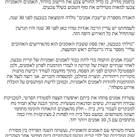
בתזמון מדויק, בו כליל החורש צבע את היישוב בוורוד, האמנים והאמניות
צבעו למאות מטיילים את סוף השבוע בשלל צבעים.
האגדה מספרת ש"שבת אמנים" נולדה והומצאה בטבעון לפני 30 שנה,
לשמחתנו יש עדיין הרבה אגדות שהיו כאן לפני 30 שנה והיו הגרעין
שהתחיל את כל האירוע היפה הזה.
"גדלתי בטבעון, ואין ספק ששבת האומנים הוא מהאירועים האהובים
עליי" מספר עידו גרינבלום ראש המועצה,
"שבת אמנים הוקמה כדי לתת כבוד לאמנים ואמניות של קרית טבעון,
לאחר שנתיים קשות של קורונה זו לגמרי הזדמנות לפרגן לאומנים, ולכן
הפסטיבל הוקדם לפני חג הפסח, מתוך מחשבה לעודד רכישת מתנות
מקוריות וייחודיות, תוצרת כחולבן, למשפחה וחברים. אני רוצה לנצל את
ההזדמנות להודות לאמנים ולאמניות, וכמובן לרשת המתנסים על הובלת
אירוע מוצלח".
עשרות אמנים פתחו את ביתם ואיפשרו הצצה לסטודיו הפרטי, לטכניקות
עבודה חדשניות, טיפים וסדנאות מעשיות. מתוך הבנה שלא תמיד נוח
למבקרים לעבור בית, בית – חלק מהאמנים התאחדו והקימו מתחמי
תצוגה משותפים. כמעט בכל בית היו לפחות 2 מציגים/ות והיו כמה
מתחמים עם 5, 10 אמנים ויותר יחד.
בשיח משותף עם האמנים והאמניות, נעשתה השנה הפרדה בין מסורת
שוק המכירות של ילדי קרית טבעון [שהתקיים ביום חמישי אחר הצהרים