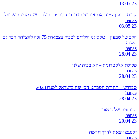
13.05.23
קרית טבעון ציינה את אירועי הזיכרון וחגגה יום הולדת 75 למדינת ישראל
hanas
03.05.23
הלב של טבעון – טקס גני הילדים לכבוד עצמאות 75 זכה להצלחה רבה גם
השנה
hanas
28.04.23
פסולת אלקטרונית – לא בבית שלנו
hanas
28.04.23
סבתוש – תחרות הסבתא הכי יפה בישראל לשנת 2023
hanas
28.04.23
הכבאית של גן אורי
hanas
20.04.23
יקנעם יוצאת לדרך חדשה
hanas