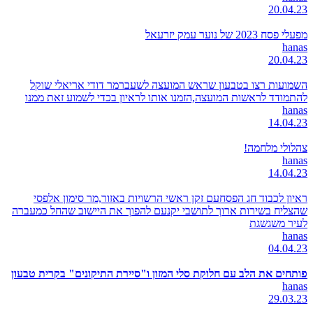
20.04.23
מפעלי פסח 2023 של נוער עמק יזרעאל
hanas
20.04.23
השמועות רצו בטבעון שראש המועצה לשעברמר דודי אריאלי שוקל
להתמודד לראשות המועצה,הזמנו אותו לראיון בכדי לשמוע זאת ממנו
hanas
14.04.23
צהלולי מלחמה!
hanas
14.04.23
ראיון לכבוד חג הפסחעם זקן ראשי הרשויות באזור,מר סימון אלפסי
שהצליח בשירות ארוך לתושבי יקנעם להפוך את היישוב שהחל כמעברה
לעיר משגשגת
hanas
04.04.23
פותחים את הלב עם חלוקת סלי המזון ו"סיירת התיקונים" בקרית טבעון
hanas
29.03.23