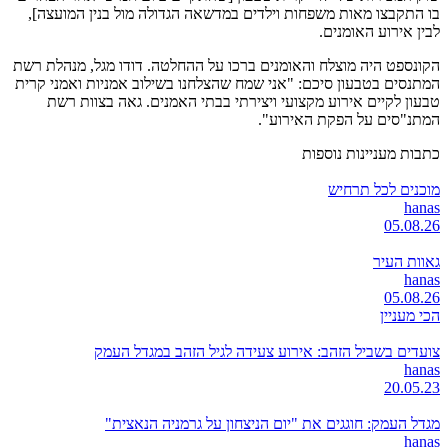
בו התקבצו מאות משפחות וילדים במדשאה הגדולה מול בנין המועצה],
לבין אירוע האומנים.
הקונספט היה מוצלח והאומנים ברכו על ההחלטה. דודו מגל, מנהלת רשת
המתנסים בטבעון סיכם: "אני שמח שהצלחנו בשילוב אמניות ואמני קרית
טבעון לקיים אירוע מקצועי ויצירתי בבתי האמנים. גאה בצוות רשת
המתנ"סים על הפקת האירוע".
כתבות מעניינות נוספות
מוכנים לכל תרחיש
hanas
05.08.26
גאוות העיר
hanas
05.08.26
הכי מעניין
צועדים בשביל הזהב: אירוע צעידה לגיל הזהב במגדל העמק
hanas
20.05.23
מגדל העמק: חוגגים את "יום הניצחון על גרמניה הנאצית"
hanas