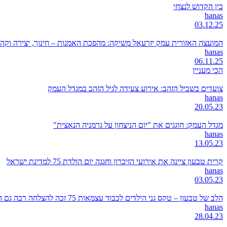
בין הקדוש לנצחי
hanas
03.12.25
המועצה האזורית עמק יזרעאל משיקה: מהפכת האמנות – חינוך, יצירה וקה
hanas
06.11.25
הכי מעניין
צועדים בשביל הזהב: אירוע צעידה לגיל הזהב במגדל העמק
hanas
20.05.23
מגדל העמק: חוגגים את "יום הניצחון על גרמניה הנאצית"
hanas
13.05.23
קרית טבעון ציינה את אירועי הזיכרון וחגגה יום הולדת 75 למדינת ישראל
hanas
03.05.23
הלב של טבעון – טקס גני הילדים לכבוד עצמאות 75 זכה להצלחה רבה גם השנה
hanas
28.04.23