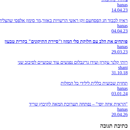
hanas
14.04.23
ראיון לכבוד חג הפסחעם זקן ראשי הרשויות באזור,מר סימון אלפסי שהצל
hanas
04.04.23
פותחים את הלב עם חלוקת סלי המזון ו"סיירת התיקונים" בקרית טבעון
hanas
29.03.23
רותי קלנר עקרון ועידו גרינבלום נפגשים עוד שבועיים לסיבוב שני
shani
31.10.18
תחזית שבועית כללית לילידי כל המזלות
hanas
03.01.24
"הראית איזה יופי" – נפתחה תערוכת המאה לקיבוץ שריד
hanas
20.04.26
כתיבת תגובה