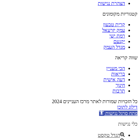
הצהרת נגישות
קטגוריות מקומונים
קרית טבעון
עמק יזרעאל
רמת ישי
יקנעם
מגדל העמק
שווה קריאה
הכי מעניין
בריאות
דעה אישית
חינוך
תרבות
כל הזכויות שמורות לאתר מרכז העניינים 2024
דילוג לתוכן
פתח סרגל נגישות
כלי נגישות
הגדל טקסט