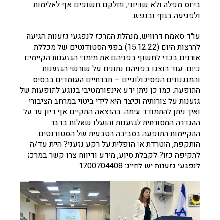
ביחס מפלה ולא שוויוני, וחלקם חשופים אף לאלימות
ולפגיעה בגוף ובנפש.
עו"ד סאמח דרוויש, מנהלת המרכז לנפגעי גזענות הגיעה
להרצות היום (15.12.22) בפני הסטודנטים של מכללת
אורנים בכדי לחשוף בפניהם את מימדי הגזענות הקיימים
כיום. עוד הוצגו בפניהם נתונים על שורשי הגזענות
והמנגנונים הפסיכולוגיים – חברתיים העומדים בבסיס
התופעה. כמו כן ניתן ידע אינפורמטיבי בנוגע לתופעות של
גזענות על צורותיה וכיצד היא לידי ביטוי במרחב הציבורי
ואיך ניתן להתמודד עימה. בהרצאה התקיים אף דיון ער על
ההגדרה המסורתית לגזענות והועלו שאלות בדבר
התקיימות התופעה בסביבה הטבעית של הסטודנטים.
‬לתקיפה‭ ‬כזו‭?‬ לקבלת סיוע, מידע ודיווח צרו קשר במרכז
לנפגעי גזענות יש לחייג: 1700704408