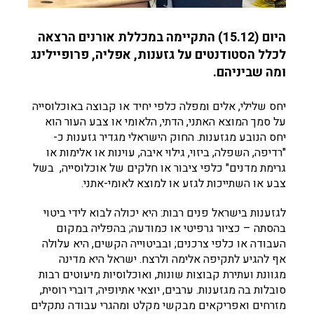
היום (15.12) התקיימה במכללת אורנים הרצאה
לכלל הסטודנטים על גזענות, אפליה, פרופיילינג
ומה שביניהם.
יחס שלילי, אלים ומפלה כלפי יחיד או קבוצה באוכלוסייה
על סמך המוצא האתני, הדתי, הלאומי או צבע העור הוא
יחס הנובע מגזענות. החוק הישראלי מגדיר גזענות כ-
"רדיפה, השפלה, ביזוי, גילוי איבה, עוינות או אלימות או
גרימת מדנים" כלפי ציבור או חלקים של אוכלוסייה, בשל
צבע או השתייכות לגזע או למוצא לאומי-אתני.
לגזענות בישראל פנים רבות: היא יכולה לבוא לידי ביטוי
בהסתה – כציור גרפיטי או כמודעה; בהפליה במקום
העבודה או כלפי צרכנים; ובביטוייה הקשים, היא עלולה
אף להגיע לתקיפה אלימה ולרצח. ישראל היא מדינה
מגוונת ועתירת קבוצות שונות, ואוכלוסיות מיעוטים רבות
סובלות בה מגזענות. ערבים, יוצאי אתיופיה, דוברי רוסית,
מזרחים ואפריקאים מבקשי מקלט ומהגרי עבודה נתקלים