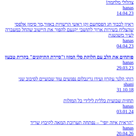
צהלולי מלחמה!
hanas
14.04.23
ראיון לכבוד חג הפסחעם זקן ראשי הרשויות באזור,מר סימון אלפסי
שהצליח בשירות ארוך לתושבי יקנעם להפוך את היישוב שהחל כמעברה
לעיר משגשגת
hanas
04.04.23
פותחים את הלב עם חלוקת סלי המזון ו"סיירת התיקונים" בקרית טבעון
hanas
29.03.23
רותי קלנר עקרון ועידו גרינבלום נפגשים עוד שבועיים לסיבוב שני
shani
31.10.18
תחזית שבועית כללית לילידי כל המזלות
hanas
03.01.24
"הראית איזה יופי" – נפתחה תערוכת המאה לקיבוץ שריד
hanas
20.04.26