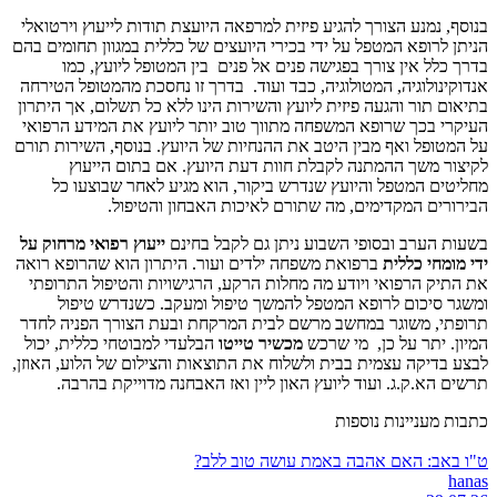
בנוסף, נמנע הצורך להגיע פיזית למרפאה היועצת תודות לייעוץ וירטואלי
הניתן לרופא המטפל על ידי בכירי היועצים של כללית במגוון תחומים בהם
בדרך כלל אין צורך בפגישה פנים אל פנים בין המטופל ליועץ, כמו
אנדוקינולוגיה, המטולוגיה, כבד ועוד. בדרך זו נחסכת מהמטופל הטירחה
בתיאום תור והגעה פיזית ליועץ והשירות הינו ללא כל תשלום, אך היתרון
העיקרי בכך שרופא המשפחה מתווך טוב יותר ליועץ את המידע הרפואי
על המטופל ואף מבין היטב את ההנחיות של היועץ. בנוסף, השירות תורם
לקיצור משך ההמתנה לקבלת חוות דעת היועץ. אם בתום הייעוץ
מחליטים המטפל והיועץ שנדרש ביקור, הוא מגיע לאחר שבוצעו כל
הבירורים המקדימים, מה שתורם לאיכות האבחון והטיפול.
בשעות הערב ובסופי השבוע ניתן גם לקבל בחינם
ייעוץ רפואי מרחוק על
ידי מומחי כללית
ברפואת משפחה ילדים ועור. היתרון הוא שהרופא רואה
את התיק הרפואי ויודע מה מחלות הרקע, הרגישויות והטיפול התרופתי
ומשגר סיכום לרופא המטפל להמשך טיפול ומעקב. כשנדרש טיפול
תרופתי, משוגר במחשב מרשם לבית המרקחת ובעת הצורך הפניה לחדר
המיון. יתר על כן, מי שרכש
מכשיר טייטו
הבלעדי למבוטחי כללית, יכול
לבצע בדיקה עצמית בבית ולשלוח את התוצאות והצילום של הלוע, האוזן,
תרשים הא.ק.ג. ועוד ליועץ האון ליין ואז האבחנה מדוייקת בהרבה.
כתבות מעניינות נוספות
ט"ו באב: האם אהבה באמת עושה טוב ללב?
hanas