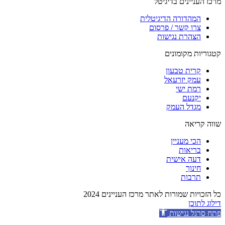
מרכז העניינים בדיגיטל
המהדורה הדיגיטלית
צרו קשר / פרסום
הצהרת נגישות
קטגוריות מקומונים
קרית טבעון
עמק יזרעאל
רמת ישי
יקנעם
מגדל העמק
שווה קריאה
הכי מעניין
בריאות
דעה אישית
חינוך
תרבות
כל הזכויות שמורות לאתר מרכז העניינים 2024
דילוג לתוכן
פתח סרגל נגישות