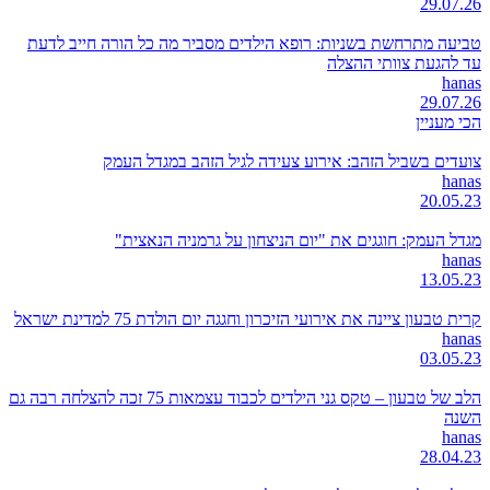
29.07.26
טביעה מתרחשת בשניות: רופא הילדים מסביר מה כל הורה חייב לדעת
עד להגעת צוותי ההצלה
hanas
29.07.26
הכי מעניין
צועדים בשביל הזהב: אירוע צעידה לגיל הזהב במגדל העמק
hanas
20.05.23
מגדל העמק: חוגגים את "יום הניצחון על גרמניה הנאצית"
hanas
13.05.23
קרית טבעון ציינה את אירועי הזיכרון וחגגה יום הולדת 75 למדינת ישראל
hanas
03.05.23
הלב של טבעון – טקס גני הילדים לכבוד עצמאות 75 זכה להצלחה רבה גם
השנה
hanas
28.04.23