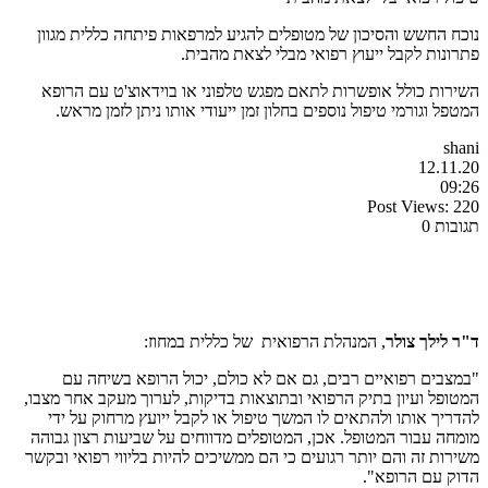
נוכח החשש והסיכון של מטופלים להגיע למרפאות פיתחה כללית מגוון
פתרונות לקבל ייעוץ רפואי מבלי לצאת מהבית.
השירות כולל אופשרות לתאם מפגש טלפוני או בוידאוצ'ט עם הרופא
המטפל וגורמי טיפול נוספים בחלון זמן ייעודי אותו ניתן לזמן מראש.
shani
12.11.20
09:26
Post Views:
220
תגובות 0
ד"ר לילך צולר
, המנהלת הרפואית של כללית במחוז:
"במצבים רפואיים רבים, גם אם לא כולם, יכול הרופא בשיחה עם
המטופל ועיון בתיק הרפואי ובתוצאות בדיקות, לערוך מעקב אחר מצבו,
להדריך אותו ולהתאים לו המשך טיפול או לקבל ייועץ מרחוק על ידי
מומחה עבור המטופל. אכן, המטופלים מדווחים על שביעות רצון גבוהה
משירות זה והם יותר רגועים כי הם ממשיכים להיות בליווי רפואי ובקשר
הדוק עם הרופא".