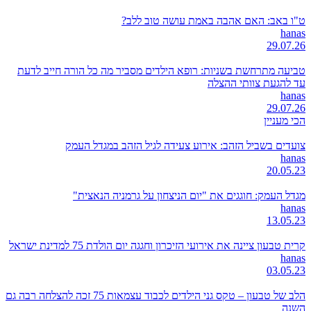
ט"ו באב: האם אהבה באמת עושה טוב ללב?
hanas
29.07.26
טביעה מתרחשת בשניות: רופא הילדים מסביר מה כל הורה חייב לדעת
עד להגעת צוותי ההצלה
hanas
29.07.26
הכי מעניין
צועדים בשביל הזהב: אירוע צעידה לגיל הזהב במגדל העמק
hanas
20.05.23
מגדל העמק: חוגגים את "יום הניצחון על גרמניה הנאצית"
hanas
13.05.23
קרית טבעון ציינה את אירועי הזיכרון וחגגה יום הולדת 75 למדינת ישראל
hanas
03.05.23
הלב של טבעון – טקס גני הילדים לכבוד עצמאות 75 זכה להצלחה רבה גם
השנה