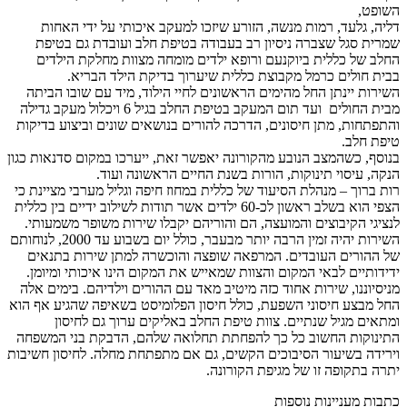
השופט,
דליה, גלעד, רמות מנשה, הזורע שיזכו למעקב איכותי על ידי האחות
שמרית סגל שצברה ניסיון רב בעבודה בטיפת חלב ועובדת גם בטיפת
החלב של כללית ביוקנעם ורופא ילדים מומחה מצוות מחלקת הילדים
בבית חולים כרמל מקבוצת כללית שיערוך בדיקת הילד הבריא.
השירות יינתן החל מהימים הראשונים לחיי הילוד, מיד עם שובו הביתה
מבית החולים ועד תום המעקב בטיפת החלב בגיל 6 ויכלול מעקב גדילה
והתפתחות, מתן חיסונים, הדרכה להורים בנושאים שונים וביצוע בדיקות
טיפת חלב.
בנוסף, כשהמצב הנובע מהקורונה יאפשר זאת, ייערכו במקום סדנאות כגון
הנקה, עיסוי תינוקות, הורות בשנת החיים הראשונה ועוד.
רות ברוך – מנהלת הסיעוד של כללית במחוז חיפה וגליל מערבי מציינת כי
הצפי הוא בשלב ראשון לכ-60 ילדים אשר תודות לשילוב ידיים בין כללית
לנציגי הקיבוצים והמועצה, הם והוריהם יקבלו שירות משופר משמעותי.
השירות יהיה זמין הרבה יותר מבעבר, כולל יום בשבוע עד 2000, לנוחותם
של ההורים העובדים. המרפאה שופצה והוכשרה למתן שירות בתנאים
ידידותיים לבאי המקום והצוות שמאייש את המקום הינו איכותי ומיומן.
מניסיוננו, שירות אחוד כזה מיטיב מאד עם ההורים וילדיהם. בימים אלה
החל מבצע חיסוני השפעת, כולל חיסון הפלומיסט בשאיפה שהגיע אף הוא
ומתאים מגיל שנתיים. צוות טיפת החלב באליקים ערוך גם לחיסון
התינוקות החשוב כל כך להפחתת תחלואה שלהם, הדבקת בני המשפחה
וירידה בשיעור הסיבוכים הקשים, גם אם מתפתחת מחלה. לחיסון חשיבות
יתרה בתקופה זו של מגיפת הקורונה.
כתבות מעניינות נוספות