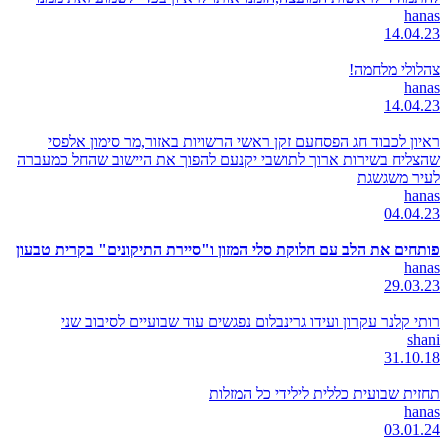
hanas
14.04.23
צהלולי מלחמה!
hanas
14.04.23
ראיון לכבוד חג הפסחעם זקן ראשי הרשויות באזור,מר סימון אלפסי
שהצליח בשירות ארוך לתושבי יקנעם להפוך את היישוב שהחל כמעברה
לעיר משגשגת
hanas
04.04.23
פותחים את הלב עם חלוקת סלי המזון ו"סיירת התיקונים" בקרית טבעון
hanas
29.03.23
רותי קלנר עקרון ועידו גרינבלום נפגשים עוד שבועיים לסיבוב שני
shani
31.10.18
תחזית שבועית כללית לילידי כל המזלות
hanas
03.01.24