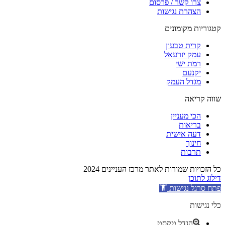
צרו קשר / פרסום
הצהרת נגישות
קטגוריות מקומונים
קרית טבעון
עמק יזרעאל
רמת ישי
יקנעם
מגדל העמק
שווה קריאה
הכי מעניין
בריאות
דעה אישית
חינוך
תרבות
כל הזכויות שמורות לאתר מרכז העניינים 2024
דילוג לתוכן
פתח סרגל נגישות
כלי נגישות
הגדל טקסט