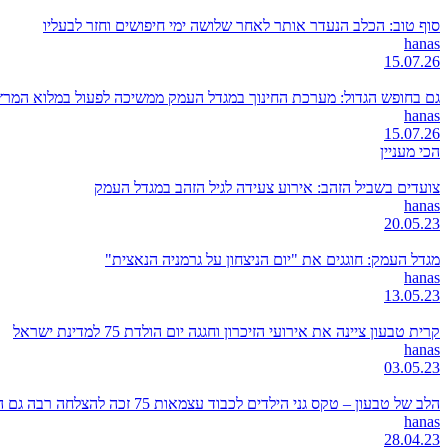
סוף טוב: הכלב הנעדר אותר לאחר שלושה ימי חיפושים וחזר לבעליו
hanas
15.07.26
גם בחופש הגדול: מערכת החינוך במגדל העמק ממשיכה לפעול במלוא המרץ
hanas
15.07.26
הכי מעניין
צועדים בשביל הזהב: אירוע צעידה לגיל הזהב במגדל העמק
hanas
20.05.23
מגדל העמק: חוגגים את "יום הניצחון על גרמניה הנאצית"
hanas
13.05.23
קרית טבעון ציינה את אירועי הזיכרון וחגגה יום הולדת 75 למדינת ישראל
hanas
03.05.23
הלב של טבעון – טקס גני הילדים לכבוד עצמאות 75 זכה להצלחה רבה גם השנה
hanas
28.04.23