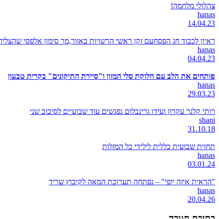
צהלולי מלחמה!
hanas
14.04.23
ראיון לכבוד חג הפסחעם זקן ראשי הרשויות באזור,מר סימון אלפסי שהצל
hanas
04.04.23
פותחים את הלב עם חלוקת סלי המזון ו"סיירת התיקונים" בקרית טבעון
hanas
29.03.23
רותי קלנר עקרון ועידו גרינבלום נפגשים עוד שבועיים לסיבוב שני
shani
31.10.18
תחזית שבועית כללית לילידי כל המזלות
hanas
03.01.24
"הראית איזה יופי" – נפתחה תערוכת המאה לקיבוץ שריד
hanas
20.04.26
כתיבת תגובה