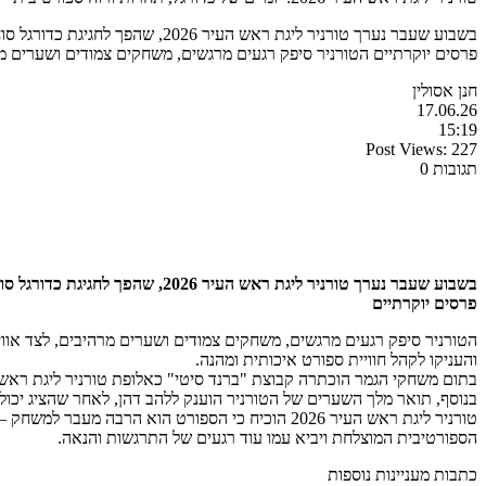
פרסים יוקרתיים הטורניר סיפק רגעים מרגשים, משחקים צמודים ושערים מר
חנן אסולין
17.06.26
15:19
Post Views:
227
תגובות 0
פרסים יוקרתיים
הטורניר סיפק רגעים מרגשים, משחקים צמודים ושערים מרהיבים, לצד אווי
והעניקו לקהל חוויית ספורט איכותית ומהנה.
בתום משחקי הגמר הוכתרה קבוצת "ברנד סיטי" כאלופת טורניר ליגת ראש העיר 2026 וזכתה במקום הראשון. במקום השני סיימה קבוצת בלאנקוס, ואילו במקום השלישי זכתה קבוצת פלאפל קופ
בנוסף, תואר מלך השערים של הטורניר הוענק ללהב דהן, לאחר שהציג יכ
טורניר ליגת ראש העיר 2026 הוכיח כי הספורט הוא
הספורטיבית המוצלחת ויביא עמו עוד רגעים של התרגשות והנאה.
כתבות מעניינות נוספות