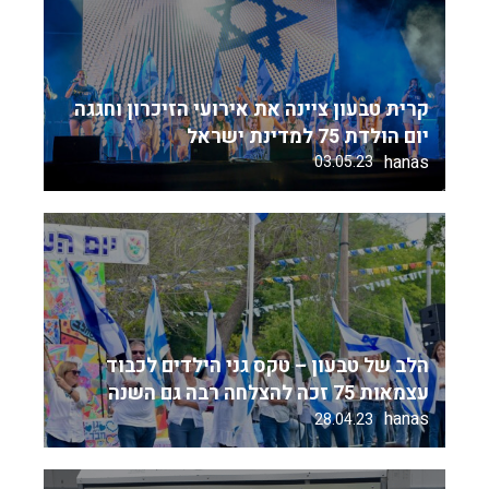
קרית טבעון ציינה את אירועי הזיכרון וחגגה
יום הולדת 75 למדינת ישראל
hanas
03.05.23
הלב של טבעון – טקס גני הילדים לכבוד
עצמאות 75 זכה להצלחה רבה גם השנה
hanas
28.04.23