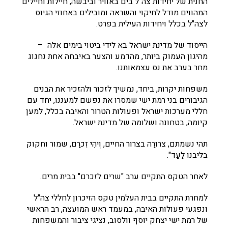
החנית של יחידות צה"ל בים באוויר וביבשה, חיילות וחיילים
המהווים מודל לחיקוי והשראה ומובילים באחוזי הגיוס
לצה"ל בכלל ויחידות העילית בפרט.
הייסוד של מדינת ישראל בא לידי ביטוי בימים אלה –
מהיגון העמוק ביותר, מהדמע והצער באיבחה אחת נחגוג
מחר בערב את נס עצמאותנו.
משפחות יקרות, ביחד, נמשיך לזכור ולהזכיר את הבנים
הגיבורים בני רמת ישי שמסרו את נפשם למעננו, יחד עם
חללי מערכות ישראל ופעולות הטרור והאיבה בכלל, למען
קיומה, בטחונה ושלומה של מדינת ישראל.
תהי נשמתם, צרורַה בצרור החיים, וְיהִי זִכרַם, שמור וחקוק
בליבנו לַעַד".
לאחר הטקס התקיים ערב "שרים לזכרם" בבית מרים.
למחרת התקיים בבית העלמין טקס הזיכרון לחללי צה"ל
ונפגעי פעולות האיבה, במעמד ראש המועצה, רב הראשי
של רמת ישי יצחק יוסף וולסוב, נציגי ציבור והמשפחות