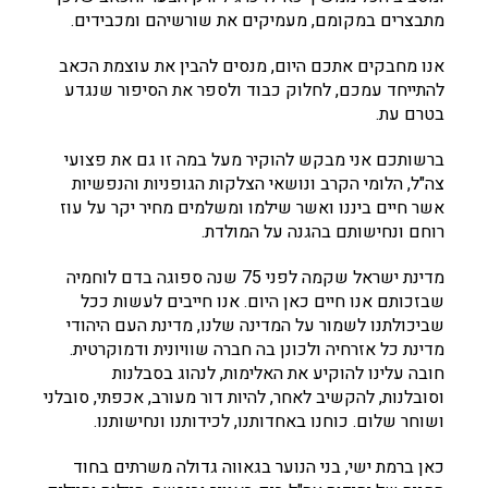
מתבצרים במקומם, מעמיקים את שורשיהם ומכבידים.
אנו מחבקים אתכם היום, מנסים להבין את עוצמת הכאב
להתייחד עמכם, לחלוק כבוד ולספר את הסיפור שנגדע
בטרם עת.
ברשותכם אני מבקש להוקיר מעל במה זו גם את פצועי
צה"ל, הלומי הקרב ונושאי הצלקות הגופניות והנפשיות
אשר חיים ביננו ואשר שילמו ומשלמים מחיר יקר על עוז
רוחם ונחישותם בהגנה על המולדת.
מדינת ישראל שקמה לפני 75 שנה ספוגה בדם לוחמיה
שבזכותם אנו חיים כאן היום. אנו חייבים לעשות ככל
שביכולתנו לשמור על המדינה שלנו, מדינת העם היהודי
מדינת כל אזרחיה ולכונן בה חברה שוויונית ודמוקרטית.
חובה עלינו להוקיע את האלימות, לנהוג בסבלנות
וסובלנות, להקשיב לאחר, להיות דור מעורב, אכפתי, סובלני
ושוחר שלום. כוחנו באחדותנו, לכידותנו ונחישותנו.
כאן ברמת ישי, בני הנוער בגאווה גדולה משרתים בחוד