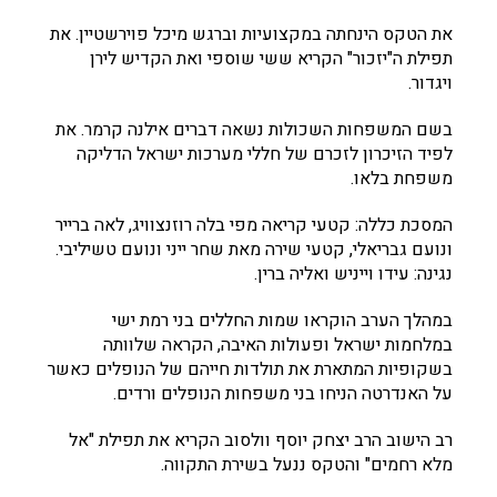
את הטקס הינחתה במקצועיות וברגש מיכל פוירשטיין. את
תפילת ה"יזכור" הקריא ששי שוספי ואת הקדיש לירן
ויגדור.
בשם המשפחות השכולות נשאה דברים אילנה קרמר. את
לפיד הזיכרון לזכרם של חללי מערכות ישראל הדליקה
משפחת בלאו.
המסכת כללה: קטעי קריאה מפי בלה רוזנצוויג, לאה ברייר
ונועם גבריאלי, קטעי שירה מאת שחר ייני ונועם טשיליבי.
נגינה: עידו וייניש ואליה ברין.
במהלך הערב הוקראו שמות החללים בני רמת ישי
במלחמות ישראל ופעולות האיבה, הקראה שלוותה
בשקופיות המתארת את תולדות חייהם של הנופלים כאשר
על האנדרטה הניחו בני משפחות הנופלים ורדים.
רב הישוב הרב יצחק יוסף וולסוב הקריא את תפילת "אל
מלא רחמים" והטקס ננעל בשירת התקווה.