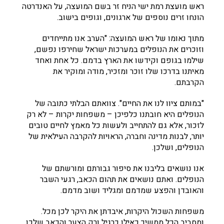
ראש מועצת רמת ישי הניח זר בשם המועצה, על האנדרטה
הונחו זרים נוספים של ארגונים, וגופים בישוב.
מתוך נאומו של ראש המועצה: "הערב אנו מתייחדים
וזוכרים את הנופלים במערכות ישראל שחירפו נפשם,
שילמו בגופם וקידשו את הארץ בדמם. כל אחת ואחד
מאיתנו בדרכו שלו זוכר ומזכיר, מודה ומוקיר את
הקרבתם.
"במותם ציוו לנו את החיים". צוואתם הבלתי כתובה של
הנופלים היא חובתנו כלפיכן – משפחות יקרות – לא רק
לזכור, אלא גם להתחייב ולעשות כל מאמץ לחיים טובים
יותר, לבנות מדינה וחברה, הראויות להקרבה העילאית של
הנופלים, ושלכן.
אנו נושאים בליבנו את סיפור גבורתם ומורשתם של
הנופלים. ואתם נושאים את תהום הכאב, רגעי השבר
והאובדן והפצע שמדמם ומגליד ושוב מדמם.
משפחות השכול היקרות, איבדתן את היקר לכן מכל.
ומסביב הכל ממשיך כאילו כרגיל ורק הצער והכאב שלכן