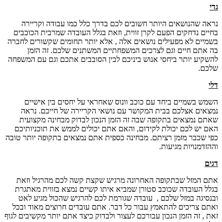
גדי
נראה שהנושאים היותר חשובים לכם בדרך כלל כמו עבודה וקריירה
בחיים נדחקים הפעם לקרן זווית, וזאת בגלל העובדה שמרבית הכוכבים
בשמיים לא מפעילים נושאים אלה , אלא יותר תחומים שקשורים לחברה
בה אתם חיים וגם לצרכים המשפחתיים המשתנים שלכם. זה הזמן
להשקיע יותר ביחסי אנוש ביניכם לבין הסובבים אתכם וגם עם המשפחה
שלכם.
דלי
השמש בשמיים ביחד עם כוכב וונוס שאחראי על יחסים בין אישיים
נמצאים אצלכם בבית המקושר עם נושאי הקריירה של חייכם. נראה
שאתם נמצאים בתקופה שבה זה הזמן הנכון לבדוק מבחינה מקצועית
האם יש לכם יכולת לקידום, והאם אתם יכולים לממש את תוכניותיכם
כפי שכבר מזמן רציתם. מבחינה כספית אתם נמצאים בתקופה יותר טובה
וההזדמנויות מגיעות.
דגים
אתם המזל שבתקופה האחרונה מרגיש שקצת קשה לכם מהרגיל וזאת
בגלל העובדה שכוכב סטורן שמביא איתו קשיים נמצא בזווית מאתגרת
ובנסיגה במזל שלכם , עובדה שגורמת לכם להרגיש שהכול מגיע לאט
ואתם צריכים להתאמץ עבור כל דבר. אתם עובדים חרוצים מאוד ובכל
זאת , זה הזמן הנכון עבורכם לעצור ולבדוק כיצד אתם יותר מקשיבים לגוף