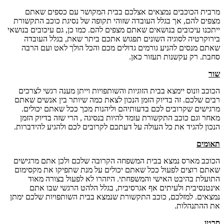
מרבית הכוכבים נמצאים אצלכם בבית המקושר עם כספים שאתם
מצפים להם, אך בגלל העובדה שזוהי תקופה של נסיגת כוכב התקשורת
ייתכנו עיכובים בנושאים שאתם מצפים להם. כמו כן, גם עיכובים בנושאי
בירוקרטיה לסוגיה השונים תפגוש אתכם ביתר שאת, בגלל העובדה
שאתם מנסים להניע גורמים גדולים מכם והכל הולך לאט ועם הרבה
סחבת. רק עקשנות תעזור כאן.
שור
הכוכב וונוס יימצא בבית הזוגיות והשותפויות וייתן מענה רגשי לצרכים
רבים שלכם. זה בדיוק הזמן הנכון לצאת כמה שיותר בין אנשים שאתם
מרגישים שקרובים לכם בדעותיהם וליהנות מכך ככל שאתם יכולים.
מאחר וגם כוכב התקשורת עומד להיות בנסיגה , הרי שזה בדיוק הזמן
הנכון להגיד את כל העולה על דעתכם לקרובים לכם ולהגיע להידברות.
תאומים
הכוכב מארס נמצא בבית המשפחה הקרובה שלכם ולכן אתם מרגישים
שאתם רוצים לפעול ככל שאתם יכולים על מנת שתפיקו את מקסימום
התועלת בהיבט האישי והמשפחתי. היזהרו לא לפעול בצורה מאוד
אינטנסיבית ולעיתים אף אגרסיבית, בגלל הלהט הרגשי שבו אתם
נמצאים. למזלכם, כוכב התקשורת שנמצא בבית השותפויות שלכם ימתן
את ההתנהלות.
סרטן