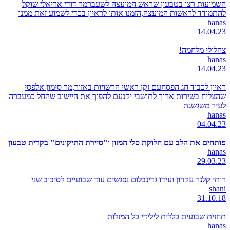
השמועות רצו בטבעון שראש המועצה לשעברמר דודי אריאלי שוקל
להתמודד לראשות המועצה,הזמנו אותו לראיון בכדי לשמוע זאת ממנו
hanas
14.04.23
צהלולי מלחמה!
hanas
14.04.23
ראיון לכבוד חג הפסחעם זקן ראשי הרשויות באזור,מר סימון אלפסי
שהצליח בשירות ארוך לתושבי יקנעם להפוך את היישוב שהחל כמעברה
לעיר משגשגת
hanas
04.04.23
פותחים את הלב עם חלוקת סלי המזון ו"סיירת התיקונים" בקרית טבעון
hanas
29.03.23
רותי קלנר עקרון ועידו גרינבלום נפגשים עוד שבועיים לסיבוב שני
shani
31.10.18
תחזית שבועית כללית לילידי כל המזלות
hanas