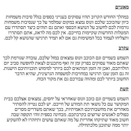
מאזניים
במהלך החודש הקרוב תהיו עסוקים בענייני כספים בגלל סיבות משמחות
כיוון שהכוכב שלכם וונוס נמצא במקום שמלמד על כך שנסיבות משמחות
גורמות לכם לחשוב על הנושא הכספי ואתם גם תוהים כיצד תסתדרו עם
המטלות החדשות שקיימות בחייכם. אין לכם מה לדאוג, אתם תסתדרו
ותצליחו לעמוד בכל המשימות גם אם לא תמיד תרגישו שהנושא קל לכם.
עקרב
השמש בשמיים וגם הכוכב וונוס נמצאים במזל שלכם, עובדה שגורמת לכך
שאתם מאוד עסוקים בפרק זמן זה ואף מתכננים לצאת לחופשה סביב יום
הולדתכם, ואכן זה הזמן המתאים לכם ביותר למימוש תוכניותיכם הישנות.
זה גם הזמן שבו תרגישו במחויבות למשפחה הגרעינית, שהיא הדבר
החשוב ביותר לכם ומהווה עבורכם גם את מקור הכוח.
קשת
השמש בשמיים וגם כוכב וונוס שאחראי על יחסים, נמצאים אצלכם בבית
המקושר עם כל נושאי תת המודע של חייכם. יש לכם נטייה להסתיר
מאחרים את מחשבותיכם האמיתיות, בכך שאתם משדרים מסרים
כפולים לאנשים שרוצים בקרבתכם. מבחינה כספית זוהי תקופה שבה
חשוב מאוד שתיקחו אחריות על מה שאתם עושים ותיזהרו לא להשקיע
יותר ממה שתוכנן מלכתחילה.