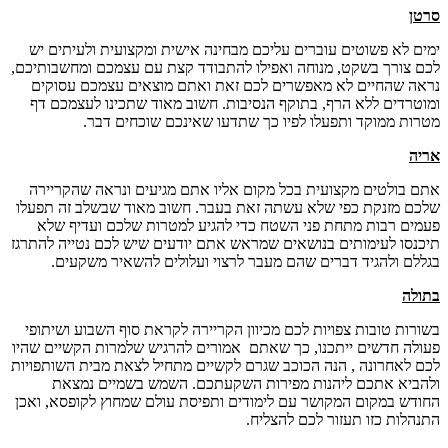
סרטן
ימים לא פשוטים עוברים עליכם מבחינה אישית ומקצועית ולעיתים יש
לכם צורך בשקט, מנוחה ואפילו להתבודד קצת עם עצמכם ומחשבותיכם,
נראה שהחיים לא מאפשרים לכם זאת ואתם מוצאים עצמכם עסוקים
ומוטרדים ללא הרף, בתוקף הנסיבות. חשוב מאוד שתכינו לעצמכם דף
מטרות ממוקד ותפעלו לפיו כך שתדעו שאינכם שוכחים דבר.
אריה
אתם בולטים מקצועית בכל מקום אליו אתם מגיעים ונראה שהקריירה
שלכם מזנקת כפי שלא עשתה זאת בעבר. חשוב מאוד שבשלב זה תפעלו
פעמים רבות מתחת פני השטח כדי להגיע למטרות שלכם ועדיף שלא
תיכנסו לעימותים בנושאים שמראש אתם יודעים שיש לכם נטייה להתרגז
בגללם ולהגיד דברים שהם מעבר לרצוי ועלולים להשאיר משקעים.
בתולה
בשורות טובות צפויות לכם מכיוון הקריירה לקראת סוף השבוע ושיתופי
פעולה חדשים ייתכנו, כך שאתם אמורים להרגיש שלמרות הקשיים שהיו
לכם לאחרונה , הנה הכוכב שגרם לקשיים מתחיל לצאת מבית השותפויות
ולהביא אתכם ליהנות מפירות השקעתכם. השמש בשמיים נמצאת
החודש במקום המקושר עם לימודים ותפיסת עולם שמחוץ לקופסא, ואכן
התנהלות כזו תעזור לכם להצליח.