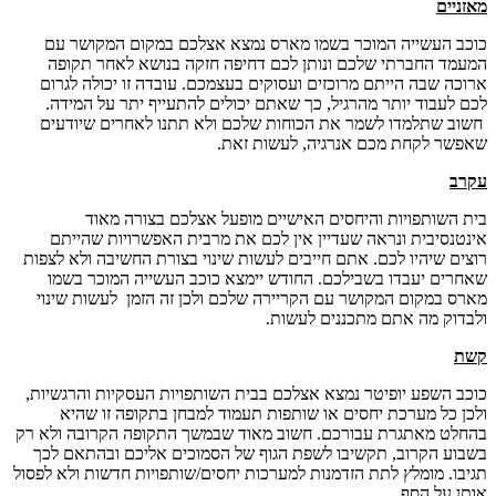
מאזניים
כוכב העשייה המוכר בשמו מארס נמצא אצלכם במקום המקושר עם
המעמד החברתי שלכם ונותן לכם דחיפה חזקה בנושא לאחר תקופה
ארוכה שבה הייתם מרוכזים ועסוקים בעצמכם. עובדה זו יכולה לגרום
לכם לעבוד יותר מהרגיל, כך שאתם יכולים להתעייף יתר על המידה.
חשוב שתלמדו לשמר את הכוחות שלכם ולא תתנו לאחרים שיודעים
שאפשר לקחת מכם אנרגיה, לעשות זאת.
עקרב
בית השותפויות והיחסים האישיים מופעל אצלכם בצורה מאוד
אינטנסיבית ונראה שעדיין אין לכם את מרבית האפשרויות שהייתם
רוצים שיהיו לכם. אתם חייבים לעשות שינוי בצורת החשיבה ולא לצפות
שאחרים יעבדו בשבילכם. החודש יימצא כוכב העשייה המוכר בשמו
מארס במקום המקושר עם הקריירה שלכם ולכן זה הזמן לעשות שינוי
ולבדוק מה אתם מתכננים לעשות.
קשת
כוכב השפע יופיטר נמצא אצלכם בבית השותפויות העסקיות והרגשיות,
ולכן כל מערכת יחסים או שותפות תעמוד למבחן בתקופה זו שהיא
בהחלט מאתגרת עבורכם. חשוב מאוד שבמשך התקופה הקרובה ולא רק
בשבוע הקרוב, תקשיבו לשפת הגוף של הסמוכים אליכם ובהתאם לכך
תגיבו. מומלץ לתת הזדמנות למערכות יחסים/שותפויות חדשות ולא לפסול
אותן על הסף.