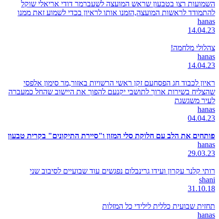
השמועות רצו בטבעון שראש המועצה לשעברמר דודי אריאלי שוקל
להתמודד לראשות המועצה,הזמנו אותו לראיון בכדי לשמוע זאת ממנו
hanas
14.04.23
צהלולי מלחמה!
hanas
14.04.23
ראיון לכבוד חג הפסחעם זקן ראשי הרשויות באזור,מר סימון אלפסי
שהצליח בשירות ארוך לתושבי יקנעם להפוך את היישוב שהחל כמעברה
לעיר משגשגת
hanas
04.04.23
פותחים את הלב עם חלוקת סלי המזון ו"סיירת התיקונים" בקרית טבעון
hanas
29.03.23
רותי קלנר עקרון ועידו גרינבלום נפגשים עוד שבועיים לסיבוב שני
shani
31.10.18
תחזית שבועית כללית לילידי כל המזלות
hanas