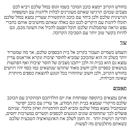
בחודש הקרוב יימצא כוכב המוכר בשמו וונוס במזל שלכם ויביא לכם
מצבים שבהם תרגישו שאתם מעוניינים לבלות וליהנות עם המשפחה
הגרעינית שלכם ולכן ביחד עם כוכב התקשורת שעדיין נמצא במזל שלכם
תוכלו ליהנות עם היקרים לכם וגם כאלה שאתם מחשיבים אותם כחברי
נפש ונראה שהסבלנות שלכם תוכל הפעם להכיל את השונה מכם, וגם
להיות בקשר טוב יותר עם הסביבה הקרובה.
שור
השמש בשמיים תעבור בקרוב אל בית הכספים שלכם, אך מה שמטריד
יותר בשלב זה הוא שהכוכב שמביא לחוסר יציבות ונקרא אוראנוס עדיין
נמצא גם הוא בבית זה ולכן ייתכנו מצבים של חוסר יציבות ואף הפתעות
בנושאים כספיים ולכן חשוב מאוד שתדעו שנושאים כמו כסף יהיו רגישים
בחודש הקרוב, ולכן חשוב שתיזהרו בכל הנוגע להוצאת כספים מיותרת
שאינה הכרחית.
תאומים
אתם נמצאים בתקופה שפותחת את יום הולדתכם המתקרב עם הכוכב
שלכם מרקורי שנמצא בבית תת המודע, אך עדיין עם כוכב יופיטר
שבמקביל נמצא במזל שלכם ומביא לכם הזדמנויות ואיזון כלכלי. שניהם
פועלים לכך שתחומים שונים הנוגעים לכספים וקשרים במערכות יחסים,
תהיינה רגישות יותר . זה הזמן לשלב את האינטואיציה הטבעית שלכם
כשאתם מתלבטים מה לעשות.