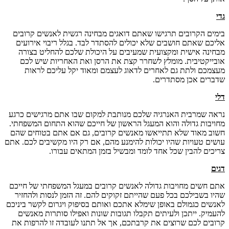
גדי
בימים הקרובים תרגישו שאתם דואגים מבחינה רגשית לאנשים קרובים
אליכם שאתם חושבים שלא יכולים להסתדר לבד. בגלל ריבוי אירועים
מבחינה אישית ומקצועית שמעיבים על היכולת שלכם להחליט בצורה
אובייקטיבית. מומלץ לשחרר קצת את הרסן ואת האחריות שיש לכם
מעצמכם ולתת גם לאחרים לדאוג לעצמם ומאוד יקל עליכם לראות
שדברים אכן מסתדרים.
דלי
נראה שמרבית האנרגיה שלכם מנותבת למקום שבו אתם מרגישים כרגע
מחויבות גדולה והוא המעגל הראשון של חייכם שהוא התחום המשפחתי.
חשוב מאוד שלא תתייאשו מאנשים קרובים, גם אם אתם בטוחים שהם
עושים טעויות שהיו יכולות להימנע מהם, אם רק היו מקשיבים לכם. אתם
צריכים להבין שכל אחד לומד ומבשיל בזמן המתאים עבורו.
דגים
אתם חשים מחויבות גדולה לאנשים קרובים במעגל המשפחתי של חייכם
שהיו בשבילכם בכל פעם שהייתם זקוקים להם. זה הזמן לנסות ולהחזיר
לאנשים כגמולם באופן שימלא אתכם ואותם בסיפוק ויגרום לקשר ביניכם
להעמיק. ייתכן ולעיתים תקבלו תגובות שונות ואפילו סותרות מאנשים
קרובים לכם שרוצים את קרבתכם, אך אל תתנו לעובדה זו להרפות את