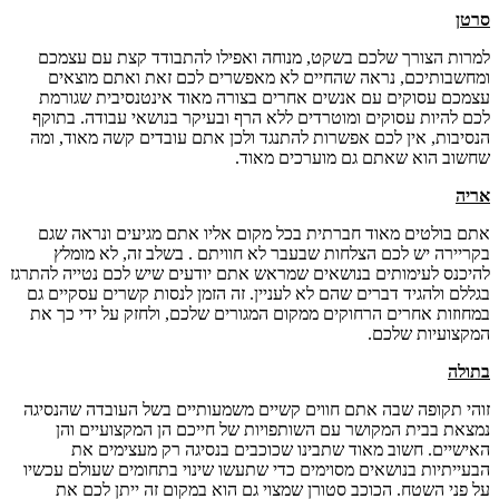
סרטן
למרות הצורך שלכם בשקט, מנוחה ואפילו להתבודד קצת עם עצמכם
ומחשבותיכם, נראה שהחיים לא מאפשרים לכם זאת ואתם מוצאים
עצמכם עסוקים עם אנשים אחרים בצורה מאוד אינטנסיבית שגורמת
לכם להיות עסוקים ומוטרדים ללא הרף ובעיקר בנושאי עבודה. בתוקף
הנסיבות, אין לכם אפשרות להתנגד ולכן אתם עובדים קשה מאוד, ומה
שחשוב הוא שאתם גם מוערכים מאוד.
אריה
אתם בולטים מאוד חברתית בכל מקום אליו אתם מגיעים ונראה שגם
בקריירה יש לכם הצלחות שבעבר לא חוויתם . בשלב זה, לא מומלץ
להיכנס לעימותים בנושאים שמראש אתם יודעים שיש לכם נטייה להתרגז
בגללם ולהגיד דברים שהם לא לעניין. זה הזמן לנסות קשרים עסקיים גם
במחוזות אחרים הרחוקים ממקום המגורים שלכם, ולחזק על ידי כך את
המקצועיות שלכם.
בתולה
זוהי תקופה שבה אתם חווים קשיים משמעותיים בשל העובדה שהנסיגה
נמצאת בבית המקושר עם השותפויות של חייכם הן המקצועיים והן
האישיים. חשוב מאוד שתבינו שכוכבים בנסיגה רק מעצימים את
הבעייתיות בנושאים מסוימים כדי שתעשו שינוי בתחומים שעולם עכשיו
על פני השטח. הכוכב סטורן שמצוי גם הוא במקום זה ייתן לכם את