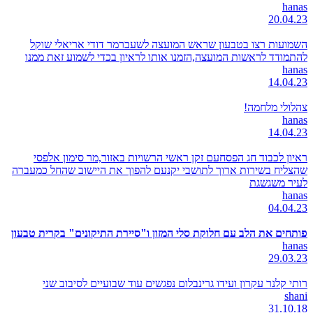
hanas
20.04.23
השמועות רצו בטבעון שראש המועצה לשעברמר דודי אריאלי שוקל
להתמודד לראשות המועצה,הזמנו אותו לראיון בכדי לשמוע זאת ממנו
hanas
14.04.23
צהלולי מלחמה!
hanas
14.04.23
ראיון לכבוד חג הפסחעם זקן ראשי הרשויות באזור,מר סימון אלפסי
שהצליח בשירות ארוך לתושבי יקנעם להפוך את היישוב שהחל כמעברה
לעיר משגשגת
hanas
04.04.23
פותחים את הלב עם חלוקת סלי המזון ו"סיירת התיקונים" בקרית טבעון
hanas
29.03.23
רותי קלנר עקרון ועידו גרינבלום נפגשים עוד שבועיים לסיבוב שני
shani
31.10.18