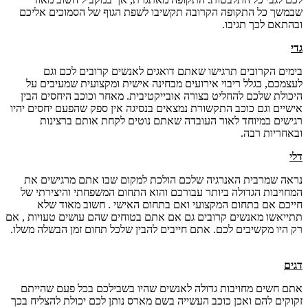
שבמשך כל התקופה הקרובה תקשיבו לשפת הגוף של הסמוכים אליכם
ובהתאם לכך תגיבו.
גדי
בימים הקרובים תרגישו שאתם דואגים לאנשים קרובים לכם וגם
לעצמכם, בגלל ריבוי אירועים מבחינה אישית ומקצועית שמעיבים על
היכולת שלכם להחליט בצורה אובייקטיבית. מאחר וכוכב היחסים הבין
אישיים וגם כוכב התקשורת נמצאים בנסיגה אין ספק שהפעם יחסים יהיו
רגישים במיוחד לאור העובדה שאתם נוטים לקחת אותם ברצינות
ובאחריות רבה.
דלי
נראה שמרבית האנרגיה שלכם הולכת למקום שבו אתם מרגישים את
המחויבות הגדולה ביותר עבורכם והוא התחום המשפחתי והיצירתי של
חייכם אם בתחום המקצועי ואם בתחום האישי . חשוב מאוד שלא
תתייאשו מאנשים קרובים גם אם אתם בטוחים שהם עושים טעויות , אם
רק היו מקשיבים לכם. אתם חייבים להבין שלכל תחום זמן הבשלה משלו.
דגים
אתם חשים מחויבות גדולה לאנשים שהיו בשבילכם בכל פעם שהייתם
זקוקים להם ואכן כוכב העשייה בשם מארס נותן לכם יכולת להצליח בכך