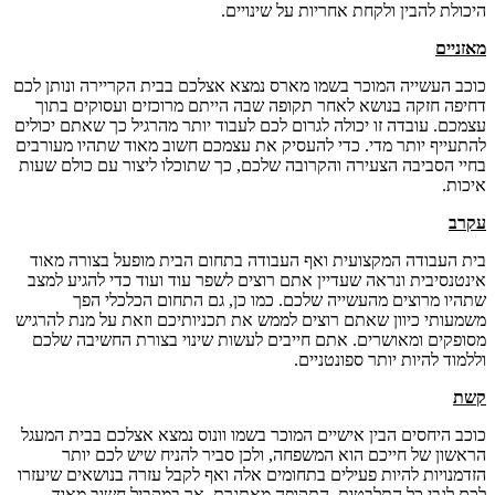
היכולת להבין ולקחת אחריות על שינויים.
מאזניים
כוכב העשייה המוכר בשמו מארס נמצא אצלכם בבית הקריירה ונותן לכם
דחיפה חזקה בנושא לאחר תקופה שבה הייתם מרוכזים ועסוקים בתוך
עצמכם. עובדה זו יכולה לגרום לכם לעבוד יותר מהרגיל כך שאתם יכולים
להתעייף יותר מדי. כדי להעסיק את עצמכם חשוב מאוד שתהיו מעורבים
בחיי הסביבה הצעירה והקרובה שלכם, כך שתוכלו ליצור עם כולם שעות
איכות.
עקרב
בית העבודה המקצועית ואף העבודה בתחום הבית מופעל בצורה מאוד
אינטנסיבית ונראה שעדיין אתם רוצים לשפר עוד ועוד כדי להגיע למצב
שתהיו מרוצים מהעשייה שלכם. כמו כן, גם התחום הכלכלי הפך
משמעותי כיוון שאתם רוצים לממש את תכניותיכם וזאת על מנת להרגיש
מסופקים ומאושרים. אתם חייבים לעשות שינוי בצורת החשיבה שלכם
וללמוד להיות יותר ספונטניים.
קשת
כוכב היחסים הבין אישיים המוכר בשמו וונוס נמצא אצלכם בבית המעגל
הראשון של חייכם הוא המשפחה, ולכן סביר להניח שיש לכם יותר
הזדמנויות להיות פעילים בתחומים אלה ואף לקבל עזרה בנושאים שיעזרו
לכם לגבי כל התלבטות. התקופה מאתגרת, אך במקביל חשוב מאוד