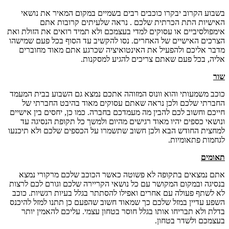
בשבוע הקרוב יבקרו כוכבים רבים בשמיים במקום המאיר את נושאי
האישיות התת הכרתית שלכם . נראה שלעיתים קרובות אתם
אימפולסיביים או עסוקים למדי בעצמכם ולא תמיד רואים את הזולת ואת
הצרכים האישיים של האחרים. נסו להקשיב עד הסוף בכל פעם שמישהו
מדבר אליכם ולהפעיל את האינטואיציה שכרגע אתם מאוד מחוברים
אליה, בכל פעם שאתם צריכים להגיע למסקנות.
שור
כוכב משמעותי והוא וונוס המזוהה אתכם נמצא גם השבוע בבית המעמד
החברתי שלכם ולכן נראה שאתם עסוקים מאוד בהיבט החברתי של
חייכם וחשוב לכם להבין מה מעמדכם בחברה. כמו כן, יחסים בין אישיים
ונושאי כספים יהיו מאוד רגישים מהיום ולמשך כל תקופת הנסיגה עד
למחצית החודש הבא ולכן חשוב שתשמרו על הכספים שלכם ולא תיכנעו
לגחמות פתאומיות.
תאומים
אתם נמצאים בתקופה לא פשוטה כאשר הכוכב שלכם מרקורי נמצא
בנסיגה ובמקום המקושר עם כל נושאי הקריירה שלכם וגורם לכם לרצות
לא לשתף פעולה עם אחרים ואפילו להסתתר בגלל בעיות רגשיות. כוכב
השפע עדיין במזל שלכם כך שמאוד חשוב שהפעם כן תתנו למזל להיכנס
בדלת ולא תבריחו אותו בגלל חוסר בטחון עצמי. עליכם להאמין יותר
בעצמכם ולשדר בטחון.