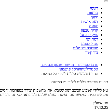
ראשי
בריאות
חינוך
דעה אישית
יקנעם
קרית טבעון
עמק יזרעאל
רמת ישי
מגדל העמק
מהדורה דיגיטלית
צור קשר
מרכז העניינים – חדשות טבעון והסביבה
אסטרולוגיה
הורסקופ שבועי
תחזית שבועית כללית לילידי כל המזלות
תחזית שבועית כללית לילידי כל המזלות
טיפ לילידי השבוע הכוכב וונוס שמביא אתו מחשבות וצורך במערכות יחס
נמצאים בבית המקושר עם תפיסת העולם שלכם ולכן נראה שאתם עוברים ע
חנן אסולין
17.12.25