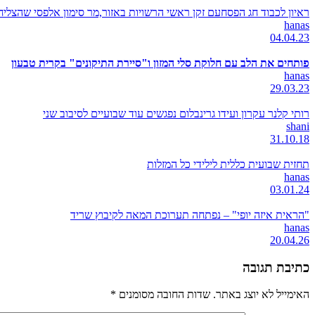
ראיון לכבוד חג הפסחעם זקן ראשי הרשויות באזור,מר סימון אלפסי שהצל
hanas
04.04.23
פותחים את הלב עם חלוקת סלי המזון ו"סיירת התיקונים" בקרית טבעון
hanas
29.03.23
רותי קלנר עקרון ועידו גרינבלום נפגשים עוד שבועיים לסיבוב שני
shani
31.10.18
תחזית שבועית כללית לילידי כל המזלות
hanas
03.01.24
"הראית איזה יופי" – נפתחה תערוכת המאה לקיבוץ שריד
hanas
20.04.26
כתיבת תגובה
האימייל לא יוצג באתר.
שדות החובה מסומנים
*