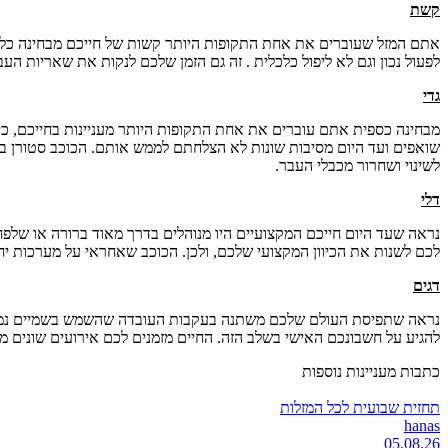
קשת
אתם המזל שעוברים את אחת התקופות היותר קשות של חייכם מבחינה כלכ
לפעול נכון וגם לא ליפול כלכלית . זה גם הזמן שלכם לנקות את שאריות ה
גדי
מבחינה כספית אתם עוברים את אחת התקופות היותר מעניינות בחייכם, כיו
שואפים ועד היום מסיבות שונות לא הצלחתם לממש אותם. הכוכב סטורן ב
לשינוי ושחרור מכבלי העבר.
דלי
נראה שעד היום חייכם המקצועיים היו מנוהלים בדרך מאוד ברורה או שלפח
לכם לשנות את הכיוון המקצועי שלכם, ולכן. הכוכב שאחראי על מערכות 
דגים
נראה שתפיסת העולם שלכם משתנה בעקבות העובדה שהשמש בשמיים נמצאת 
להגיע על חשבונכם האישי בשלב הזה. החיים מזמנים לכם אירועים שונים מ
כתבות מעניינות נוספות
תחזית שבועית לכל המזלות
hanas
05.08.26