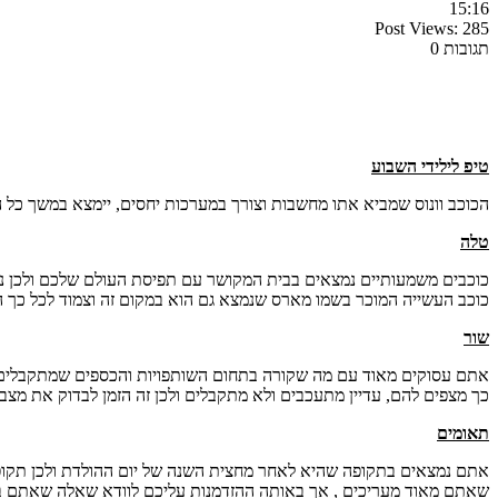
15:16
Post Views:
285
תגובות 0
טיפ לילידי השבוע
הכוכב וונוס שמביא אתו מחשבות וצורך במערכות יחסים, יימצא במשך כל
טלה
כוכבים משמעותיים נמצאים בבית המקושר עם תפיסת העולם שלכם ולכן נרא
כוכב העשייה המוכר בשמו מארס שנמצא גם הוא במקום זה וצמוד לכל כך 
שור
אתם עסוקים מאוד עם מה שקורה בתחום השותפויות והכספים שמתקבלים מאח
כך מצפים להם, עדיין מתעכבים ולא מתקבלים ולכן זה הזמן לבדוק את מצ
תאומים
אתם נמצאים בתקופה שהיא לאחר מחצית השנה של יום ההולדת ולכן תקופה ז
שאתם מאוד מעריכים , אך באותה ההזדמנות עליכם לוודא שאלה שאתם בא