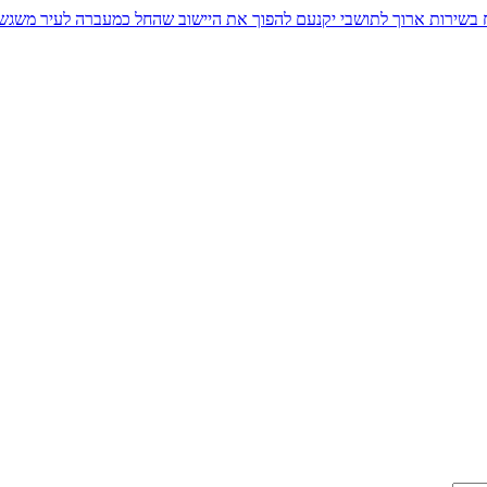
יח בשירות ארוך לתושבי יקנעם להפוך את היישוב שהחל כמעברה לעיר משגש