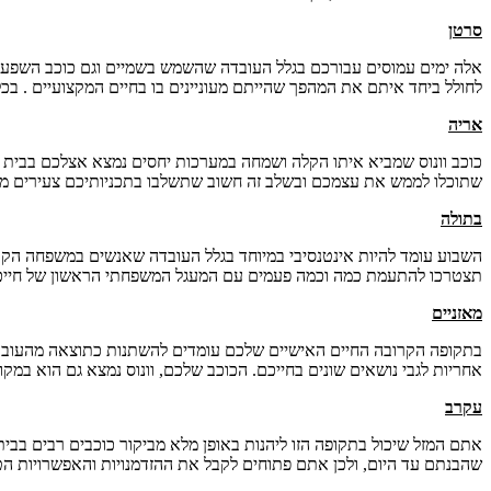
סרטן
אלה ימים עמוסים עבורכם בגלל העובדה שהשמש בשמיים וגם כוכב השפע נמ
לחולל ביחד איתם את המהפך שהייתם מעוניינים בו בחיים המקצועיים . בכ
אריה
כוכב וונוס שמביא איתו הקלה ושמחה במערכות יחסים נמצא אצלכם בבית 
שתוכלו לממש את עצמכם ובשלב זה חשוב שתשלבו בתכניותיכם צעירים מכם 
בתולה
השבוע עומד להיות אינטנסיבי במיוחד בגלל העובדה שאנשים במשפחה הקרו
תצטרכו להתעמת כמה וכמה פעמים עם המעגל המשפחתי הראשון של חייכם
מאזניים
בתקופה הקרובה החיים האישיים שלכם עומדים להשתנות כתוצאה מהעובדה
אחריות לגבי נושאים שונים בחייכם. הכוכב שלכם, וונוס נמצא גם הוא במ
עקרב
אתם המזל שיכול בתקופה הזו ליהנות באופן מלא מביקור כוכבים רבים בבי
שהבנתם עד היום, ולכן אתם פתוחים לקבל את ההזדמנויות והאפשרויות הטוב