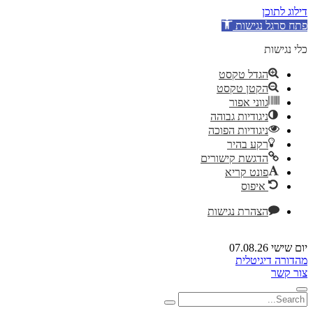
דילוג לתוכן
פתח סרגל נגישות
כלי נגישות
הגדל טקסט
הקטן טקסט
גווני אפור
ניגודיות גבוהה
ניגודיות הפוכה
רקע בהיר
הדגשת קישורים
פונט קריא
איפוס
הצהרת נגישות
יום שישי 07.08.26
מהדורה דיגיטלית
צור קשר