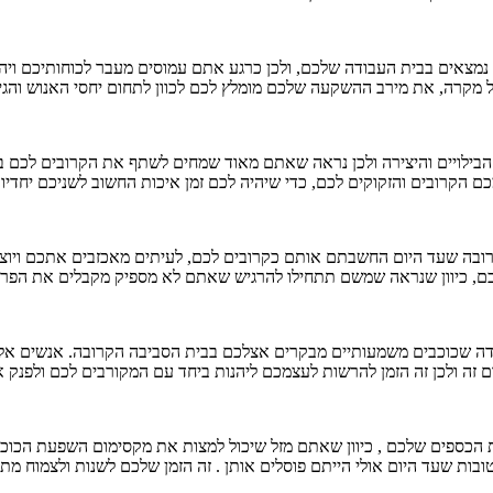
צאים בבית העבודה שלכם, ולכן כרגע אתם עמוסים מעבר לכוחותיכם ויהיה
ל מקרה, את מירב ההשקעה שלכם מומלץ לכם לכוון לתחום יחסי האנוש והגי
הבילויים והיצירה ולכן נראה שאתם מאוד שמחים לשתף את הקרובים לכם ב
הקרובים והזקוקים לכם, כדי שיהיה לכם זמן איכות החשוב לשניכם יחדיו.
בה שעד היום החשבתם אותם כקרובים לכם, לעיתים מאכזבים אתכם ויוצרים
, כיוון שנראה שמשם תתחילו להרגיש שאתם לא מספיק מקבלים את הפרגו
 שכוכבים משמעותיים מבקרים אצלכם בבית הסביבה הקרובה. אנשים אלה 
קום זה ולכן זה הזמן להרשות לעצמכם ליהנות ביחד עם המקורבים לכם ולפנק
ת הכספים שלכם , כיוון שאתם מזל שיכול למצות את מקסימום השפעת הכוכב
ות שעד היום אולי הייתם פוסלים אותן . זה הזמן שלכם לשנות ולצמוח מתוך