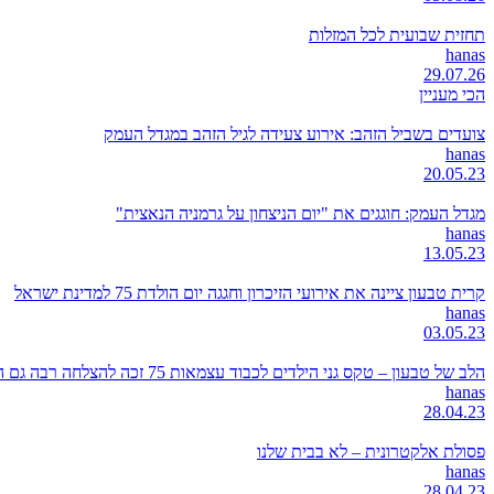
תחזית שבועית לכל המזלות
hanas
29.07.26
הכי מעניין
צועדים בשביל הזהב: אירוע צעידה לגיל הזהב במגדל העמק
hanas
20.05.23
מגדל העמק: חוגגים את "יום הניצחון על גרמניה הנאצית"
hanas
13.05.23
קרית טבעון ציינה את אירועי הזיכרון וחגגה יום הולדת 75 למדינת ישראל
hanas
03.05.23
הלב של טבעון – טקס גני הילדים לכבוד עצמאות 75 זכה להצלחה רבה גם השנה
hanas
28.04.23
פסולת אלקטרונית – לא בבית שלנו
hanas
28.04.23