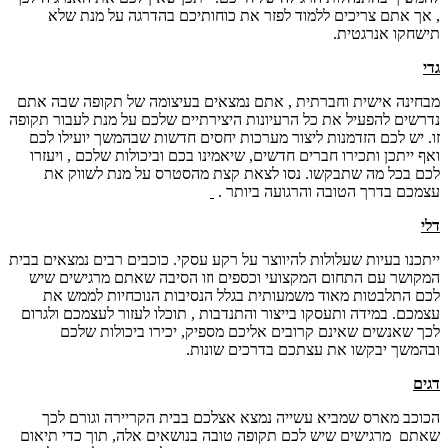
, אך אתם צריכים ללמוד לפזר את כוחותיכם בהדרגה על מנת שלא
תישחקו אנרגטית.
גדי
מבחינה אישית וחברתית , אתם נמצאים בעיצומה של תקופה שבה אתם
נדרשים להפעיל את כל הרעיונות היצירתיים שלכם על מנת לעבור תקופה
זו. יש לכם הזדמנות ליצור מערכות יחסים חדשות שבהמשך יועילו לכם
ואף ייתכן ותכירו חברים חדשים, שיאמינו בכם וביכולות שלכם , ויעזרו
לכם בכל מה שתבקשו. נסו לצאת קצת מהסטרס על מנת לשווק את
עצמכם בדרך הטובה והרגועה ביותר .
דלי
ייתכנו בעיות שעלולות להיווצר על רקע עסקי. כוכבים רבים נמצאים בבית
המקושר עם התחום המקצועי וכספים וזו הסיבה שאתם מרגישים שיש
לכם התלבטות מאוד משמעותית בגלל הנסיבות הנוכחיות לממש את
עצמכם. במידה ותעסקו בייצור והתנדבות , תוכלו לעזור לעצמכם ולגרום
לכך שאנשים שאינם קרובים אליכם מספיק, יכירו ביכולות שלכם
ובהמשך יבקשו את עצתכם בדרכים שונות.
דגים
הכוכב מארס שמביא עשייה נמצא אצלכם בבית הקריירה וגורם לכך
שאתם מרגישים שיש לכם תקופה טובה בנושאים אלה, תוך כדי תיאום