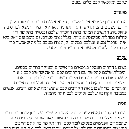
שלכם ומאפשר לכם כלים נכונים.
מאזניים
הכוכב סטורן שמביא איתו קשיים , נמצא אצלכם בבית הבריאות ולכן
ייתכנו מצבים בהם תרגישו חסרי אנרגיה , אך לא תמיד תימצא לכך סיבה
פיזיולוגית. התשובה תמונה בתת ההכרה שלכם ובנטייה בתקופה הזו
לחלות במחלות פסיכוסומאטיות, בגלל מצבי סטרס. גם כוכב נפטון שמביא
איתו ערפול נמצא אצלכם במקום זה, ומצדו מעכב כל מה שאפשר כדי
לגרום לכם לעצור ולחשב את תכניותיכם מחדש.
עקרב
בשבוע הקרוב תעסקו בנושאים בין אישיים ובעיקר בתחום כספים,
והיכולת שלכם לתקשר עם הקרובים לכם. נראה שחשוב לכם מאוד
לעשות את הדברים הנכונים וליצור רושם חיובי בכל מקום בו אתם
נמצאים. אתם חזקים וכריזמטיים ויודעים איך להפעיל את קסמיכם
האישיים, כדי לשכנע את הקרובים לכם שיעשו מה שאתם רוצים. אנשים
בסביבה הקרובה שלכם זקוקים לכם יותר מתמיד.
קשת
בשבוע הקרוב תאלצו לעסוק בכל הקשור לענייני רגש כיוון שכוכבים רבים
נמצאים אצלכם בבית של תת מודע וחשוב מאוד שתהיו קשובים למה
שהמסרים הפנימיים מנסים לומר לכם. זוהי תקופה בה אתם חייבים
להמשיך בהתנהלות הרגילה של חייכם. ייתכן שאין לכם את האנרגיה לכך