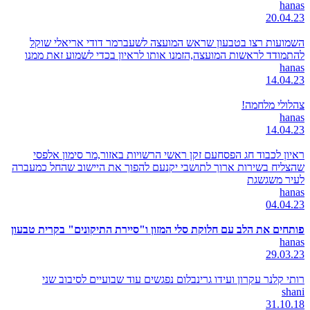
hanas
20.04.23
השמועות רצו בטבעון שראש המועצה לשעברמר דודי אריאלי שוקל
להתמודד לראשות המועצה,הזמנו אותו לראיון בכדי לשמוע זאת ממנו
hanas
14.04.23
צהלולי מלחמה!
hanas
14.04.23
ראיון לכבוד חג הפסחעם זקן ראשי הרשויות באזור,מר סימון אלפסי
שהצליח בשירות ארוך לתושבי יקנעם להפוך את היישוב שהחל כמעברה
לעיר משגשגת
hanas
04.04.23
פותחים את הלב עם חלוקת סלי המזון ו"סיירת התיקונים" בקרית טבעון
hanas
29.03.23
רותי קלנר עקרון ועידו גרינבלום נפגשים עוד שבועיים לסיבוב שני
shani
31.10.18