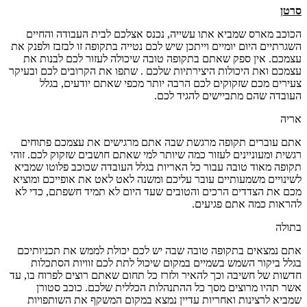
סרטן
הכוכב מארס שמביא אתו עשייה, נכנס אצלכם לבית העבודה והחיים
השגרתיים היום יומיים וייתכן שיש לכם נטייה בתקופה זו לבזבז ולפנק את
עצמכם. אין ספק שאתם בתקופה טובה שיכולה לעזור לכם לבנות את
עצמכם ואת היכולות היצירתיות שלכם . שתפו את הקרובים לכם ובעיקר
צעירים מכם שזקוקים לכם הרבה יותר מכפי שאתם יודעים, בגלל
העובדה שהם מתביישים להגיד לכם.
אריה
אתם עוברים תקופה מרגשת שבה אתם מרגישים את עצמכם פתוחים
רגשית ומעוניינים לעזור כמה שיותר למי שאתם חושבים שזקוק לכם. זוהי
תקופה מאוד טובה עבור כל האריות בגלל העובדה שכוכב פלוטו שמביא
לשינויים משמעותיים עובר עליכם ומשנה לאט לאט את אופייכם ומוציא
מכם את הצדדים הרכים והטובים שעד היום לא תמיד חשפתם, כדי לא
להראות כמה אתם פגיעים.
בתולה
אתם נמצאים בתקופה טובה שבה יש לכם יכולת לממש את תכניותיכם
בגלל ביקור השמש בשמיים במקום שיכול לתת לכם זוויות הסתכלות
חדשות של חשיבה וכך להאיר ולזרז כל תחום שאתם רוצים לפרוח בו, עד
אשר תהיו מרוצים מסך כל ההתנהלות הכללית שלכם. כוכב סטורן
שמביא לרצינות ואחריות עדיין נמצא במקום המשקף את השותפויות