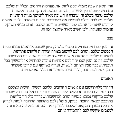
זוהי תקופה שבה מומלץ לכם לחזק את מערכות היחסים הכלליות שלכם
עם דגש ליחסים בין אישיים , במיוחד במשפחה הקרובה. התקשורת
שלכם טובה בשלב זה ועובדה זו חשובה מאוד להמשך בניית התדמית
שלכם. יש לכם יכולת להבליט את כישוריכם ולזכות באהדה על ידי אנשים
קרובים שיעריכו אתכם לגבי העשייה והיוזמה שלכם. אתם מלאי תשוקה
פנימית לפעולה, ולכן חשוב מאוד שתנצלו זמן זה.
שור
זה הזמן להתחיל בפרויקט כלכלי כלשהו, כיוון שכוכב אוראנוס נמצא בבית
הכספים שלכם. וגורם לכם לחשוב בצורה יצירתית ולחפש פתרונות
לרעיונות שלכם ביחד עם אנשים שמאוד מעריכים את צורת המחשבה
שלכם. זה גם הזמן שבו יהיו לכם אנרגיות טובות להתחיל או להמשיך בכל
תוכנית שכבר מזמן רציתם לעשות, ועדיף בשיתוף עם קרובי משפחה.
הזמן פועל לטובתכם, ולכן חשוב שתמצו את כלל האפשרויות.
תאומים
היזהרו מלהתחשבן עם אנשים הקרובים אליכם רגשית. קיימת אצלכם
כרגע נטייה כזאת והיא עלולה ליצור מתחים וריבים בגלל העובדה שהכוכב
שלכם מרקורי נמצא בנסיגה וגורם למחשבות שבדרך כלל היו כלואות
בתוככם לצאת החוצה. בנוסף, מומלץ לכם בתקופה הקרובה לנסות לבדוק
את כל המערך המקצועי שלכם ולבדוק למה הגעתם בתקופה האחרונה
למצבים שקשה לכם להתמודד איתם.