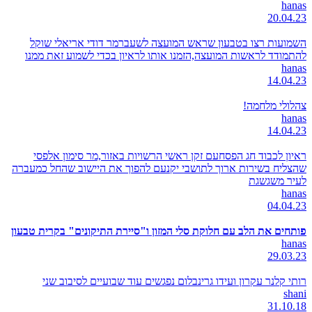
hanas
20.04.23
השמועות רצו בטבעון שראש המועצה לשעברמר דודי אריאלי שוקל
להתמודד לראשות המועצה,הזמנו אותו לראיון בכדי לשמוע זאת ממנו
hanas
14.04.23
צהלולי מלחמה!
hanas
14.04.23
ראיון לכבוד חג הפסחעם זקן ראשי הרשויות באזור,מר סימון אלפסי
שהצליח בשירות ארוך לתושבי יקנעם להפוך את היישוב שהחל כמעברה
לעיר משגשגת
hanas
04.04.23
פותחים את הלב עם חלוקת סלי המזון ו"סיירת התיקונים" בקרית טבעון
hanas
29.03.23
רותי קלנר עקרון ועידו גרינבלום נפגשים עוד שבועיים לסיבוב שני
shani
31.10.18