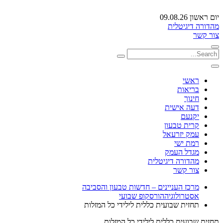
יום ראשון 09.08.26
מהדורה דיגיטלית
צור קשר
ראשי
בריאות
חינוך
דעה אישית
יקנעם
קרית טבעון
עמק יזרעאל
רמת ישי
מגדל העמק
מהדורה דיגיטלית
צור קשר
מרכז העניינים – חדשות טבעון והסביבה
אסטרולוגיה
הורסקופ שבועי
תחזית שבועית כללית לילידי כל המזלות
תחזית שבועית כללית לילידי כל המזלות