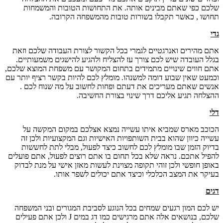
שלכם כפי שאתם מבינים אותה. את התחושות הטובות והמשמחות
תחושו , כאשר תקבלו בשורות טובות מהמשפחה הקרובה.
גדי
אתם מהירים ואנרגטיים לגמרי בכל הקשור לצורת העבודה שלכם וזאת
בגלל העובדה שיש לכם צורך עז להצליח ולהגיע להישגים משמעותיים.
אתם חווים שינויים מתמידים בתחום המקושר עם משפחת המוצא שלכם,
וכמעט שאין שבוע דומה למשנהו. מומלץ לכם להיות בקשר רציף יותר עם
אנשים שאתם מעריכים את דעתם ופחות לחשוב על מה שנוח לכם .
ההצלחה תגיע אליכם דרך שינוי בצורת החשיבה.
דלי
הכוכב מארס שמביא איתו עשייה נמצא אצלכם במקום המקשה על
עשייה כיוון שהוא בבית השותפויות האישיות וגם המקצועיות ולכן זה
בדיוק הזמן שבו מומלץ לכם לחשוב כיצד לפעול, מבלי לתת לחששות
להפיל אתכם. נראה שלא בכל תחום בו אתם רוצים לפעול, אתם פועלים
באופן חופשי ולכן זוהי תקופה מצוינת לעשות מאזן אישי על מנת לבדוק
בעיקר את המצב הכלכלי וכיצד אתם יכולים לשפר אותו.
דגים
יש לכם המון רגעים שמחים בכל הנוגע לסביבת המגורים ובני המשפחה
שלכם, בנושאים אלה אתם מרגישים כמו דג במים J ולכן אתם פעילים