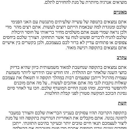
מוציאים אנרגיה מיותרת על מנת להחזירם לתלם.
מאזניים
אתם נמצאים בתנופה של עשייה שלעיתים מתנגשת עם האני הפנימי
שלכם ומנוגדת למה שבאמת הייתם רוצים לעשות. אתם רצים מהר מדי
ולכן נראה שמדי פעם אתם משלמים מחיר בריאותי על חוסר היכולת
שלכם להניח לדברים ופשוט לנוח עד אשר תתחזקו. הצורך שלכם ביחסים
צפופים או פתוחים עדיין לא ברור לכם בעצמכם, ולכן בקשרים בין אישיים
אתם נמצאים בתקופה רגישה מאוד.
עקרב
אתם נמצאים בתקופה שנחשבת למאוד משמעותית כיוון שהיא בדיוק
כחצי השנה שלאחר יום ההולדת . זהו חודש שבו תידרשו ליותר משמעת
עצמית מהרגיל וייתכן שפעמים רבות במהלך תקופה זו תשאלו את עצמכם
שאלות נוקבות לגבי מה אתם אוהבים לעשות , על מה אתם מוכנים
להתפשר בחייכם, ומהו סגנון החיים המועדף שלכם. חכו עד לאחר סיום
נסיגת הכוכב המקשה סטורן לפני קבלת החלטות.
קשת
בתקופה הקרובה תהיו עסוקים בענייני הבריאות שלכם והצורך במעבר
לתזונה נכונה. אתם מקבלים את האחריות הנדרשת בתקופה הזו על מנת
ליצור לעצמכם תנאי חיים טובים יותר ובעיקר בהיבט התזונתי. ייתכן
ופחדים שונים עדיין תוקפים אתכם מדי פעם ומעכבים את ההצלחה