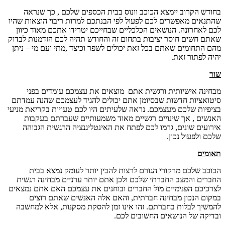
בחודש הקרוב יימצא הכוכב וונוס בבית הכספים שלכם , כך שנראה
שהתנאים מאפשרים לכם לפעול לפי הבנתכם למרות ריבוי הוצאות שהיו
לכם לאחרונה. הנושאים הכלכליים שבחייכם יטרידו אתכם מאוד כיוון
שאתם חשים חוסר יציבות בתחום זה והחודש תהיה לכם הזדמנות לבדוק
מהם התחומים שאתם בכל זאת יכולים לשפר וכיצד ,מתי ועם מי – ניתן
יהיה לפתור זאת.
שור
מבחינה אישיותית ורגשית אתם מוצאים את עצמכם עומדים בפני
סיטואציות חדשות שבסיומן אתם יכולים להגיד לעצמכם שהנה עמדתם
בציפיות שלכם מעצמכם. נראה שלעיתים היו לכם טעויות בקריאת מניעי
האנשים , אך שינויים רגשיים מאוד משמעותיים שעברתם בעקבות
אירועים שונים, גרמו לכם לפתח את האינטליגנציה הרגשית הגבוהה
שלכם ולפעול נכון.
תאומים
הכוכב שלכם מרקורי הגורם לרצות להבין יותר לעומק נמצא בבית
החברים והמצב החברתי שלכם ולכן אתם יותר ערניים מבחינה רגשית
לצרכיכם הפנימיים מול החברים ובוחנים את עצמכם האם אתם נמצאים
במקום הנכון מבחינה חברתית, והאם אלה האנשים שאתם רוצים
להמשיך לבלות בחברתם. זהו אינו זמן להסקת מסקנות, אלא למחשבה
ובדיקה של הנושאים החשובים לכם.