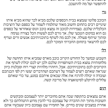
להתפשר ועל מה להתעכב.
גדי
הכוכב פלוטו שנמצא בבית הכספים שלכם מביא לכך שהוא מביא איתו
שינויים רבים בתחום וחשוב מאוד שתלמדו לשמור על כספם ועל היציבות
הכלכלית שלכם. בצמידות לכוכב זה נמצא כוכב וונוס שאחראי על כספים
גם הוא במקום הטבעי שלו, אך גורם לכם לעשות הכל בצורה נעימה
ומתוך שיתוף פעולה. אין לכם מה לשתף בתוכניותיכם אנשים זרים ועדיף
לכם להישאר בתחום החברתי המוכר לכם.
דלי
השבוע ובמשך כל החודש הקרוב כוכב מארס שמביא איתו תחושה של
מלחמתיות נמצא בבית השותפויות שלכם ולכן יש לכם יכולת לשתף את
הקרובים לכם בתוכניותיכם. אבל, היזהרו מלהיות קצרי רוח וסבלנות כיוון
שנראה שאתם רוצים לעמוד על דעתכם ושהדברים יעשו רק לפי הבנתכם
ועובדה זו יכולה להרגיז את אלה שבאים איתכם במגע, עד כדי שאתם
עלולים להיקלע לסיטואציה של מריבה קשה.
דגים
אתם נמצאים בתקופה שבה אתם מחוברים יותר לעצמכם ומבקשים
תשובות מתוך תת ההכרה של עצמכם כדי להבין מדוע התנהלתם כך ולא
אחרת במצבים שונים בחיים. אל תחמירו עם עצמכם כיוון שעכשיו אתם