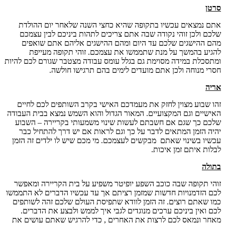
סרטן
אתם נמצאים עכשיו בתקופה שהיא כחצי השנה שלאחר יום ההולדת
שלכם ולכן זוהי נקודה שבה אתם צריכים לתהות ביניכם לבין עצמכם
מהם ההישגים שלכם עד היום ומהם ההישגים אליהם אתם שואפים
להגיע בהמשך על מנת שתממשו את עצמכם. זוהי תקופה מעייפת
ומתסכלת במידה מסוימת גם בגלל עומס עבודה מצטבר שגורם לכם להיות
חסרי מנוחה ולכן אתם מועדים לימים בהם תרגישו חולשה.
אריה
זהו שבוע מצוין לחזק את מעמדכם האישי בקרב השותפים לכם לחיים
האישיים וגם המקצועיים. המאור הגדול והוא השמש נמצא בבית העבודה
שלכם כך שגם אם חשבתם לעשות שינוי משמעותי בקריירה – השבוע
יהיה הזמן המתאים לדבר על כך וגם לראות אם יש דרך להתחיל כבר
עכשיו בשינוי שאתם מבקשים לעצמכם. מי מכם שיש לו ילדים זה הזמן
לבלות איתם זמן איכות.
בתולה
זוהי תקופה שבה כוכב השפע יופיטר משפיע על בית הקריירה ומאפשר
לכם הזדמנויות חדשות שמזמן רציתם אך עד עכשיו הדברים לא התממשו
כמו שאתם רוצים. זה הזמן לוודא שתפיסת העולם שלכם זהה לשותפים
לכם ואין ביניכם ערכים מנוגדים לגבי איך לממש ולבצע את הדברים.
מאחר ונמאס לכם לרצות את האחרים , כדי להרגיש שאתם עושים את