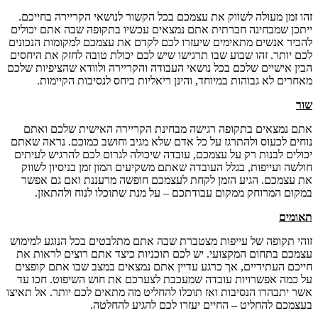
זהו זמן מעולה לשווק את עצמכם בכל הקשור לנושאי הקריירה בחייכם.
ייתכן שמבחינה חברתית אתם נמצאים עכשיו בתקופה שבה אתם יכולים
להכיר אנשים מתאימים שיעזרו לכם לקדם את עצמכם למקומות הנכונים
לכם יותר. זהו שבוע שבו תרגישו שיש לכם יכולת טובה לחזק את היחסים
הבין אישיים שלכם בכל נושאי העבודה והקריירה ולוודא שהציפיות שלכם
מאחרים לא גבוהות במיוחד, והינן ריאליות ביחס לנסיבות הקיימות.
שור
אתם נמצאים בתקופה רגישה מבחינת הקריירה האישית שלכם ואתם
נוחים לכעוס ולהתרגז על כל אדם שלא מגיב וחושב כמוכם. נראה שאתם
יכולים לבנות רק על עצמכם, עובדה שיכולה לגרום לכם להרגיש לעיתים
חולשה ועייפות, בגלל העובדה שאתם משקיעים המון זמן בניסיון לשווק
את עצמכם. הגיע הזמן לקחת לעצמכם חופשה מרעננת ואם גם אפשר
במקום המרוחק ממקום עבודתכם – על מנת שתוכלו לנוח ולהתאזן.
תאומים
זוהי תקופה של עייפות מצטברת שבה אתם מתלבטים בכל הנוגע למימוש
עצמכם בתחום המקצועי. יש לכם תוכניות כיצד אתם רוצים לראות את
חייכם העתידיים, אך כרגע עדיין אתם נמצאים במצב שבו אתם קופצים
על כמה אפשרויות עובדה שמעכבת לצערכם את חוש השיפוט. חכו עד
אשר יתבהרו הנסיבות ואז תוכלו להחליט מה מתאים לכם יותר. אל תאיצו
בעצמכם להחליט – החיים יעזרו לכם להגיע להחלטה.