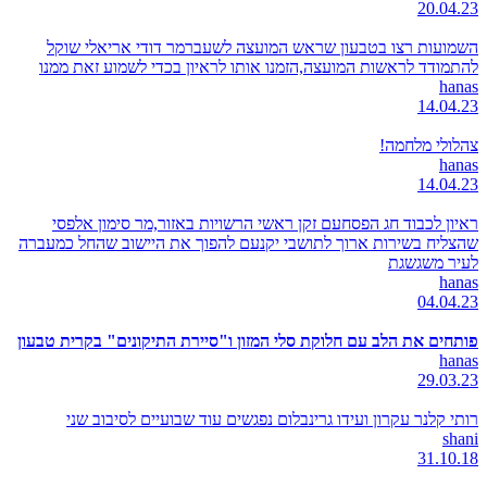
20.04.23
השמועות רצו בטבעון שראש המועצה לשעברמר דודי אריאלי שוקל
להתמודד לראשות המועצה,הזמנו אותו לראיון בכדי לשמוע זאת ממנו
hanas
14.04.23
צהלולי מלחמה!
hanas
14.04.23
ראיון לכבוד חג הפסחעם זקן ראשי הרשויות באזור,מר סימון אלפסי
שהצליח בשירות ארוך לתושבי יקנעם להפוך את היישוב שהחל כמעברה
לעיר משגשגת
hanas
04.04.23
פותחים את הלב עם חלוקת סלי המזון ו"סיירת התיקונים" בקרית טבעון
hanas
29.03.23
רותי קלנר עקרון ועידו גרינבלום נפגשים עוד שבועיים לסיבוב שני
shani
31.10.18