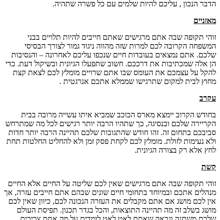
הדבר הנכון , עליכם להיות שלמים עם כל פשרה שתהיה.
מאזניים
זוהי תקופה שבה אתם מרגישים שאתם חייבים להיות תלויים בבני
המשפחה הקרובה לכם למרות שזה מהווה ניגוד גמור לצורך הבסיסי
שלכם. אתם נמצאים בעובדות חיים שנכפו עליכם לאחרונה – והנסיבות
הן אלה שמכתיבות את דרככם. חשוב שתפעלו הגיונית ובשיקול דעת. כדי
להקל על עצמכם את העומס שבו אתם שרויים מומלץ לכם לצאת קצת
מחוץ לבית למקום שתרגישו שממלא אתכם אנרגטית .
עקרב
בחודש הקרוב יימצא מארס הכוכב שמביא איתו עשייה מרובה בבית
הקריירה שלכם ובנסיגה, כך שתהיו הרבה יותר רגישים לכל מה שמתרחש
סביבכם בתחום זה. זהו חודש שהתגובות שלכם תהיינה הרבה יותר חדות
ולא נעימות לזולת. מומלץ לכם לקחת פסק זמן ולא להחליט החלטות תחת
לחץ אלא רק בצורה הגיונית.
קשת
זוהי תקופה שבה אתם מרגישים שאין לכם שליטה על החיים אלא החיים
מנהלים אתכם ובמיוחד בתחומי חיים שונים שבהם אתם חייבים עזרה, אך
אין לכם מושג אם אתם מקבלים את העזרה הנכונה לכם, כיוון שאין לכם
מושג בשלב זה מה תהיינה התוצאות, והכל בגדר תכנון. תפיסת העולם
שלכם משתנה ונראה שאתם לאט לאט לומדים על מה אתם צריכים