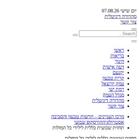
יום שישי 07.08.26
מהדורה דיגיטלית
צור קשר
ראשי
בריאות
חינוך
דעה אישית
יקנעם
קרית טבעון
עמק יזרעאל
רמת ישי
מגדל העמק
מהדורה דיגיטלית
צור קשר
מרכז העניינים – חדשות טבעון והסביבה
אסטרולוגיה
הורסקופ שבועי
תחזית שבועית כללית לילידי כל המזלות
תחזית שבועית כללית לילידי כל המזלות