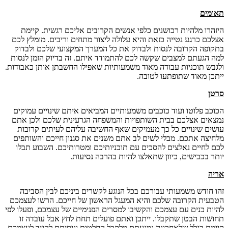
תאומים
היזהרו מלהיות רכושנים כלפי אנשים הקרובים אליכם רגשית. קיימת
אצלכם כרגע נטייה כזאת והיא עלולה ליצור מתחים וריבים. מומלץ לכם
בתקופה הקרובה לנסות ולבדוק את כל המערך המקצועי שלכם ולבדוק
למה הגעתם למצבים שקשה לכם להתמודד איתם. זה בדיוק הזמן לנסות
ולגבש תוכניות עבודה מאוד משמעותיות שאפילו החשבתן אותן כאבודות.
ייתכן מאוד שתופתעו לטובה.
סרטן
הכוכב פלוטו ועוד כוכבים משמעותיים המביאים איתם שינויים עמוקים
נמצאים אצלכם בבית השותפויות והמשפחה הגרעינית שלכם ולכן אתם
עושים שינויים כל כך מעמיקים שאף החשיבה עליהם לעיתים קרובות
מלחיצה אתכם. מבלי לשים לב אתם משנים את סגנון חייכם והשותפים
לכם לחיים נאלצים להסכים עם תוכניותיכם ומטרותיכם. השבוע תבלו
יותר בכבישים, כיוון שתאלצו להיות בהרבה נסיעות.
אריה
זהו חודש משמעותי עבורכם בכל הנוגע לקשרים ביניכם לבין הסביבה
הטבעית הקרובה שלכם והיא המעגל הראשון של חייכם. הרשו לעצמכם
להיות כנים עם עצמכם והקשיבו למסרים הפנימיים של עצמכם, ופעלו לפי
תחושות הבטן שתקבלו. ייתכן ואתם פועלים תחת לחץ אבל עובדה זו
קיימת בגלל שלאחרונה נמנעתם מלקבל החלטות וניסיתם להגיד לעצמכם,