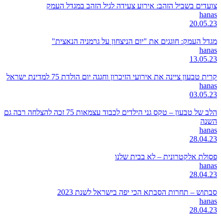
צועדים בשביל הזהב: אירוע צעידה לגיל הזהב במגדל העמק
hanas
20.05.23
מגדל העמק: חוגגים את "יום הניצחון על גרמניה הנאצית"
hanas
13.05.23
קרית טבעון ציינה את אירועי הזיכרון וחגגה יום הולדת 75 למדינת ישראל
hanas
03.05.23
הלב של טבעון – טקס גני הילדים לכבוד עצמאות 75 זכה להצלחה רבה גם
השנה
hanas
28.04.23
פסולת אלקטרונית – לא בבית שלנו
hanas
28.04.23
סבתוש – תחרות הסבתא הכי יפה בישראל לשנת 2023
hanas
28.04.23