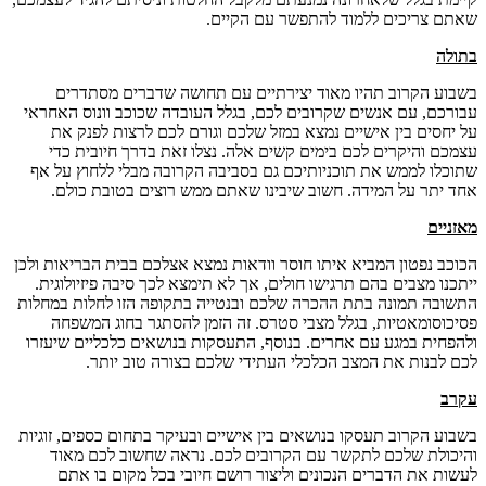
שאתם צריכים ללמוד להתפשר עם הקיים.
בתולה
בשבוע הקרוב תהיו מאוד יצירתיים עם תחושה שדברים מסתדרים
עבורכם, עם אנשים שקרובים לכם, בגלל העובדה שכוכב וונוס האחראי
על יחסים בין אישיים נמצא במזל שלכם וגורם לכם לרצות לפנק את
עצמכם והיקרים לכם בימים קשים אלה. נצלו זאת בדרך חיובית כדי
שתוכלו לממש את תוכניותיכם גם בסביבה הקרובה מבלי ללחוץ על אף
אחד יתר על המידה. חשוב שיבינו שאתם ממש רוצים בטובת כולם.
מאזניים
הכוכב נפטון המביא איתו חוסר וודאות נמצא אצלכם בבית הבריאות ולכן
ייתכנו מצבים בהם תרגישו חולים, אך לא תימצא לכך סיבה פיזיולוגית.
התשובה תמונה בתת ההכרה שלכם ובנטייה בתקופה הזו לחלות במחלות
פסיכוסומאטיות, בגלל מצבי סטרס. זה הזמן להסתגר בחוג המשפחה
ולהפחית במגע עם אחרים. בנוסף, התעסקות בנושאים כלכליים שיעזרו
לכם לבנות את המצב הכלכלי העתידי שלכם בצורה טוב יותר.
עקרב
בשבוע הקרוב תעסקו בנושאים בין אישיים ובעיקר בתחום כספים, זוגיות
והיכולת שלכם לתקשר עם הקרובים לכם. נראה שחשוב לכם מאוד
לעשות את הדברים הנכונים וליצור רושם חיובי בכל מקום בו אתם