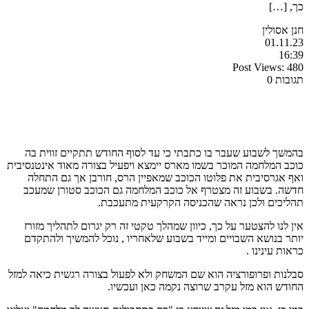
כך, […]
חנן אסולין
01.11.23
16:39
Post Views:
480
תגובות 0
בהמשך לשבוע שעבר בו כתבתי כי עד לסוף החודש תתקיים זווית בה
כוכב המלחמה המוכר בשמו מארס יימצא ויפעיל בצורה מאוד אינטנסיבית
ואף אגרסיבית את פלוטו הכוכב שמאפיין הרס, חורבן אך גם התחלה
חדשה. בשבוע זה מצטרף אל כוכב המלחמה גם הכוכב סטורן שמעכב
תהליכים ולכן נראה שהכניסה הקרקעית מתעכבת.
אין לנו להצטער על כך, כיוון שמהלך טקטי זה רק יגרום לתהליך מזורז
יותר בנושא השבויים ומייד בשבוע שלאחריו , נוכל להמשיך ולהתקדם
כראות עינינו .
סבלנות ופרופורציה הוא שם המשחק ולא לפעול בצורה רגשית כיאה למזל
החודש הוא מזל עקרב שרוצה נקמה כאן ועכשיו.