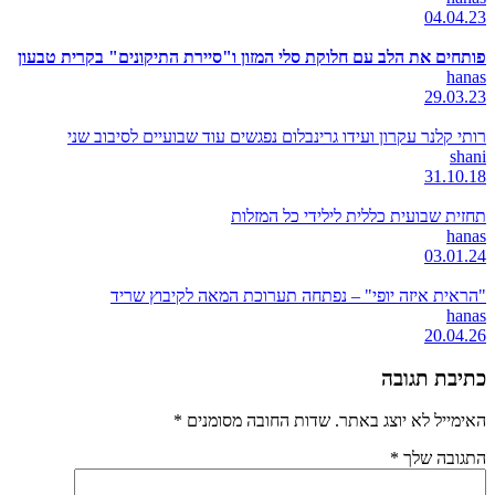
04.04.23
פותחים את הלב עם חלוקת סלי המזון ו"סיירת התיקונים" בקרית טבעון
hanas
29.03.23
רותי קלנר עקרון ועידו גרינבלום נפגשים עוד שבועיים לסיבוב שני
shani
31.10.18
תחזית שבועית כללית לילידי כל המזלות
hanas
03.01.24
"הראית איזה יופי" – נפתחה תערוכת המאה לקיבוץ שריד
hanas
20.04.26
כתיבת תגובה
האימייל לא יוצג באתר.
שדות החובה מסומנים
*
התגובה שלך
*