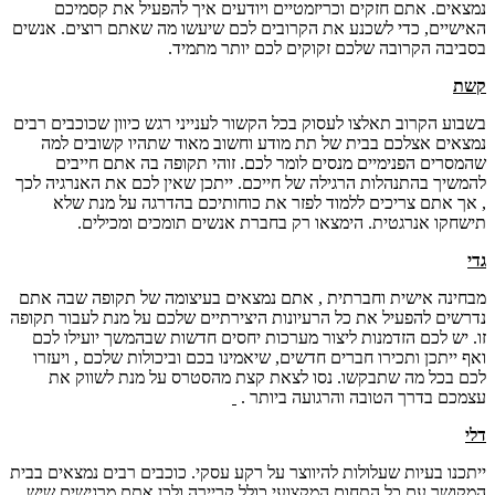
נמצאים. אתם חזקים וכריזמטיים ויודעים איך להפעיל את קסמיכם
האישיים, כדי לשכנע את הקרובים לכם שיעשו מה שאתם רוצים. אנשים
בסביבה הקרובה שלכם זקוקים לכם יותר מתמיד.
קשת
בשבוע הקרוב תאלצו לעסוק בכל הקשור לענייני רגש כיוון שכוכבים רבים
נמצאים אצלכם בבית של תת מודע וחשוב מאוד שתהיו קשובים למה
שהמסרים הפנימיים מנסים לומר לכם. זוהי תקופה בה אתם חייבים
להמשיך בהתנהלות הרגילה של חייכם. ייתכן שאין לכם את האנרגיה לכך
, אך אתם צריכים ללמוד לפזר את כוחותיכם בהדרגה על מנת שלא
תישחקו אנרגטית. הימצאו רק בחברת אנשים תומכים ומכילים.
גדי
מבחינה אישית וחברתית , אתם נמצאים בעיצומה של תקופה שבה אתם
נדרשים להפעיל את כל הרעיונות היצירתיים שלכם על מנת לעבור תקופה
זו. יש לכם הזדמנות ליצור מערכות יחסים חדשות שבהמשך יועילו לכם
ואף ייתכן ותכירו חברים חדשים, שיאמינו בכם וביכולות שלכם , ויעזרו
לכם בכל מה שתבקשו. נסו לצאת קצת מהסטרס על מנת לשווק את
עצמכם בדרך הטובה והרגועה ביותר .
דלי
ייתכנו בעיות שעלולות להיווצר על רקע עסקי. כוכבים רבים נמצאים בבית
המקושר עם כל התחום המקצועי כולל קריירה ולכן אתם מרגישים שיש