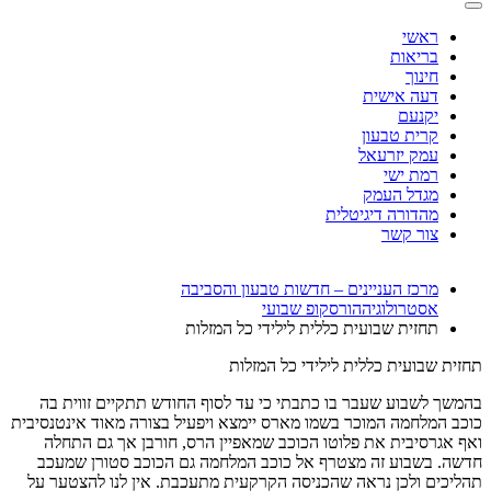
ראשי
בריאות
חינוך
דעה אישית
יקנעם
קרית טבעון
עמק יזרעאל
רמת ישי
מגדל העמק
מהדורה דיגיטלית
צור קשר
מרכז העניינים – חדשות טבעון והסביבה
אסטרולוגיה
הורסקופ שבועי
תחזית שבועית כללית לילידי כל המזלות
תחזית שבועית כללית לילידי כל המזלות
בהמשך לשבוע שעבר בו כתבתי כי עד לסוף החודש תתקיים זווית בה
כוכב המלחמה המוכר בשמו מארס יימצא ויפעיל בצורה מאוד אינטנסיבית
ואף אגרסיבית את פלוטו הכוכב שמאפיין הרס, חורבן אך גם התחלה
חדשה. בשבוע זה מצטרף אל כוכב המלחמה גם הכוכב סטורן שמעכב
תהליכים ולכן נראה שהכניסה הקרקעית מתעכבת. אין לנו להצטער על