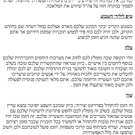
כמו כן, אין כמו מזל זה שיודע כי "רק בתחבולות תעשה לך מלחמה" ועלינו
לסמוך במקרה הזה על צה"ל שיודע את המלאכה.
טיפ לילידי השבוע
בשבוע הקרוב יבקר הכוכב שלכם מארס אצלכם במזל וישהה שם בחודש
הקרוב, ולכן יהיה לכם כוח פיזי לממש תוכניות שמזמן דחיתם אך אתם
יודעים שהנה הגיע הזמן לביצוע.
טלה
זוהי תקופה שבה מומלץ לכם לחזק את מערכות היחסים החברתיות שלכם
בנוסף ליחסים בין אישיים , כיוון שנראה שהתקשורת שלכם טובה בשלב
זה ועובדה זו חשובה מאוד להמשך בניית התדמית שלכם. יש לכם יכולת
להבליט את כישוריכם ולזכות באהדה על ידי אנשים קרובים שיעריכו
אתכם לגבי העשייה והיוזמה שלכם. אתם מלאי תשוקה פנימית לפעולה
ולכן חשוב מאוד שתנצלו את הזמן .
שור
זה הזמן להתחיל בפרויקט יצירתי, כיוון שכוכב השפע יופיטר נמצא עדיין
במזל שלכם. בשלב זה מומלץ לכם לחפש פתרונות לרעיונות שלכם עם
אנשים שמאוד מעריכים את המחשבה והעשייה שלכם. זה הזמן שבו יהיו
לכם אנרגיות טובות להתחיל או להמשיך בכל תוכנית שכבר מזמן רציתם
לעשות, ועדיף בשיתוף עם קרובי משפחה. הזמן פועל לטובתכם ולכן חשוב
שתמצו את כלל האפשרויות.