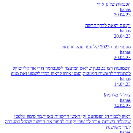
הכבאית של גן אורי
hanas
20.04.23
יקנעם יוצאת לדרך חדשה
hanas
20.04.23
מפעלי פסח 2023 של נוער עמק יזרעאל
hanas
20.04.23
השמועות רצו בטבעון שראש המועצה לשעברמר דודי אריאלי שוקל
להתמודד לראשות המועצה,הזמנו אותו לראיון בכדי לשמוע זאת ממנו
hanas
14.04.23
צהלולי מלחמה!
hanas
14.04.23
ראיון לכבוד חג הפסחעם זקן ראשי הרשויות באזור,מר סימון אלפסי
שהצליח בשירות ארוך לתושבי יקנעם להפוך את היישוב שהחל כמעברה
לעיר משגשגת
hanas