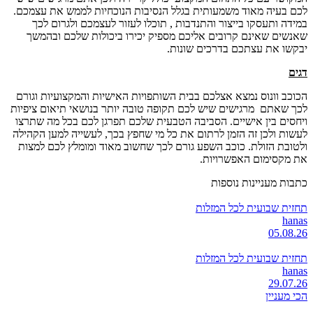
לכם בעיה מאוד משמעותית בגלל הנסיבות הנוכחיות לממש את עצמכם.
במידה ותעסקו בייצור והתנדבות , תוכלו לעזור לעצמכם ולגרום לכך
שאנשים שאינם קרובים אליכם מספיק יכירו ביכולות שלכם ובהמשך
יבקשו את עצתכם בדרכים שונות.
דגים
הכוכב וונוס נמצא אצלכם בבית השותפויות האישיות והמקצועיות וגורם
לכך שאתם מרגישים שיש לכם תקופה טובה יותר בנושאי תיאום ציפיות
ויחסים בין אישיים. הסביבה הטבעית שלכם תפרגן לכם בכל מה שתרצו
לעשות ולכן זה הזמן לרתום את כל מי שחפץ בכך, לעשייה למען הקהילה
ולטובת הזולת. כוכב השפע גורם לכך שחשוב מאוד ומומלץ לכם למצות
את מקסימום האפשרויות.
כתבות מעניינות נוספות
תחזית שבועית לכל המזלות
hanas
05.08.26
תחזית שבועית לכל המזלות
hanas
29.07.26
הכי מעניין