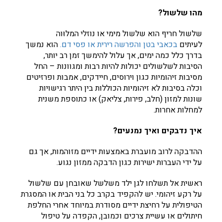
מהו שלשול?
שלשול חריף הוא שלשול מימי או נוזלי המלוּוה
לעיתים
בכאבי בטן והפרשה רירית או פסי דם.
הוא נמשך
בדרך כלל כמה ימים, אך עלול להימשך זמן רב יותר,
הסיבות לשלשולים יכולות להיות רבות ומגוונות – החל
מסיבות זיהומיות כגון וירוסים, חיידקים, אמבות ופרזיטים
וכלה בסיבות לא זיהומיות הכוללות בין היתר רגישויות
שונות למזון (חלב, פירות, צליאק) או כתוספת משנית
למחלות אחרות.
איך נדבקים ואיך נמנעים?
ההדבקה לרוב מועברת באמצעות ידיים מזוהמות, אך גם
על ידי העברות ישירות כגון הדבקה ממזון נגוע.
ראשית אל תשלחו לגן ילד משלשל שאובחן עם שלשול
על רקע זיהומי. יש להקפיד בקרב כל בני הבית או המסגרת
הטיפולית על רחיצת ידיים מסודרת במיוחד אחרי החלפת
חיתולים או עשיית צרכים וכמובן, הקפדה על טיפול