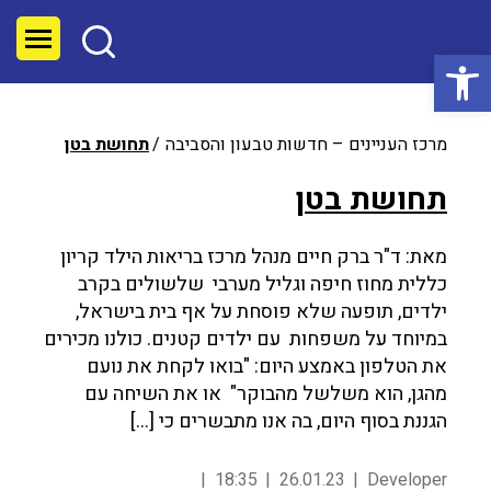
פתח סרגל נגישות
מרכז העניינים – חדשות טבעון והסביבה
תחושת בטן
תחושת בטן
מאת: ד"ר ברק חיים מנהל מרכז בריאות הילד קריון
כללית מחוז חיפה וגליל מערבי שלשולים בקרב
ילדים, תופעה שלא פוסחת על אף בית בישראל,
במיוחד על משפחות עם ילדים קטנים. כולנו מכירים
את הטלפון באמצע היום: "בואו לקחת את נועם
מהגן, הוא משלשל מהבוקר" או את השיחה עם
הגננת בסוף היום, בה אנו מתבשרים כי […]
18:35
26.01.23
Developer