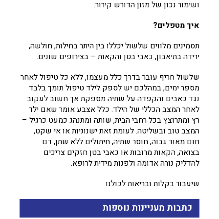
ושימור נכון של מזון הדורש קירור.
איך מטפלים?
תסמינים מלווים שלשול יכללו בין היתר בחילות, חולשה,
ירידה בתיאבון, כאבי בטן והקאות – בצירופים שונים.
שלשול חריף עובר בדרך כלל מעצמו, ללא כל טיפול לאחר
מספר ימים, במהלכם יש לספק לילד טיפול תומך בלבד
נגד כאבים והקפדה על שתיה מספקת אך חשוב לעקוב
לאחר המצב הכללי של הילד. כלל אצבע אומר שאם ילד
רץ ומתרוצץ בכל רחבי הבית, שותה ומתנהג כמעט כרגיל –
המצב טוב ובשליטה. לעומת זאת ישנוניות או אי שקט,
חום מאוד גבוה, חוסר שתיה, חיתולים ללא שתן, דם
בצואה, הקאות מרובות או כאבי בטן חזקים צריכים
להדליק נורה אדומה ולפנות מידית לרופא.
שיעבור בקלות ובריאות לכולנו.
כתבות מעניינות נוספות