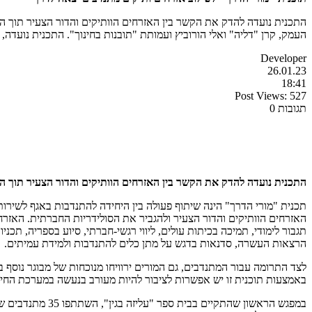
התכנית נועדה להדק את הקשר בין האזרחים הוותיקים והדור הצעיר תוך הג
העמק, קרן "דליה" ואלי הורוביץ ועמותת "תובנות בחינוך". התכנית נועדה
Developer
26.01.23
18:41
Post Views:
527
תגובות 0
התכנית נועדה להדק את הקשר בין האזרחים הוותיקים והדור הצעיר תוך ה
תכנית "מורי הדרך" הינה שיתוף פעולה בין היחידה להתנדבות באגף לשירותי
האזרחים הוותיקים והדור הצעיר ולהגביר את הסולידריות החברתית. האזרחי
תגבור לימודי, תמיכה בכיתות עולים, ליווי רגשי-חברתי, סיוע בספריה, ת
הרצאות העשרה, סדנאות בדגש על מתן כלים להתנדבות ולמידת עמיתים.
לצד התרומה עבור המתנדבים, גם המורים ירוויחו מנוכחות של מבוגר נוסף
באמצעות תוכנית זו יש אפשרות לציבור להיות מעורב בנעשה במערכת החינ
במפגש הראשון שה