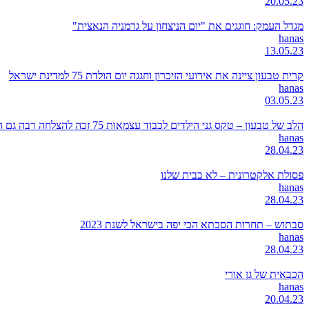
20.05.23
מגדל העמק: חוגגים את "יום הניצחון על גרמניה הנאצית"
hanas
13.05.23
קרית טבעון ציינה את אירועי הזיכרון וחגגה יום הולדת 75 למדינת ישראל
hanas
03.05.23
הלב של טבעון – טקס גני הילדים לכבוד עצמאות 75 זכה להצלחה רבה גם השנה
hanas
28.04.23
פסולת אלקטרונית – לא בבית שלנו
hanas
28.04.23
סבתוש – תחרות הסבתא הכי יפה בישראל לשנת 2023
hanas
28.04.23
הכבאית של גן אורי
hanas
20.04.23