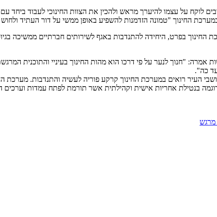
נדבים לוקח על עצמו להיערך מראש ולהכין את הצוות החינוכי לעבוד ביחד 
במערכת החינוך "טמונה הזדמנות להשפיע באופן ממשי על דור העתיד ולחוש
חינוך בפרט, היחידה להתנדבות באגף לשירותים חברתיים ממשיכה בגיוס ה
 אמרה: "חנוך לנער על פי דרכו הוא מהות החינוך בעיניי והתוכנית המרגש
ד כה".
שבי העיר רואים במערכת החינוך קרקע פוריה לעשיה והתנדבות. מערכת החי
הוו דוגמה בנטילת אחריות אישית וקהילתית אשר תורמת לפתח עמדות וערכים 
 מרגש