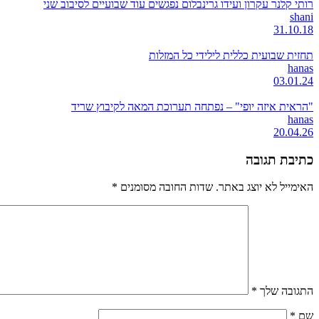
רותי קלנר עקרון ועידו גרינבלום נפגשים עוד שבועיים לסיבוב שני
shani
31.10.18
תחזית שבועית כללית לילידי כל המזלות
hanas
03.01.24
"הראית איזה יופי" – נפתחה תערוכת המאה לקיבוץ שריד
hanas
20.04.26
כתיבת תגובה
האימייל לא יוצג באתר.
שדות החובה מסומנים
*
התגובה שלך
*
שם
*