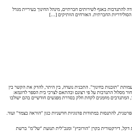
ה להתנדבות באגף לשירותים חברתיים, מינהל החינוך בעיריית מגדל
ת הסולידריות החברתית. האזרחים הוותיקים […]
עמותת "תובנות בחינוך". התכנית נועדה, בין היתר, להדק את הקשר בין
חור מסלול התנדבות על פי רצונם ובהתאם לצרכי בית הספר לדוגמא:
פר, המתנדבים מוזמנים לקחת חלק בסדרת מפגשים חודשיים בהם ישולבו
טנית, להתנסות במתודות פדגוגיות חדשניות כגון "הוראה בצמד" ועוד.
ינוך בהנחייתה של אורנית דקל, דירקטורית בקרן "הורוביץ" ומנכ"לית תנועת "של"מ" ברשת