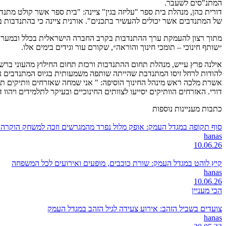
המתנ"סים לשעבר.
דורית כהן, מנהלת בית ספר "עליזה בגין" ציינה: "בית ספר אשר קולט מת
של המתנדבים אשר יכולים להעשיר בתכנים". אורנית ציינה כי בהתנדבות 
מתוך רצון להעמקת ערך ההתנדבות בקרב החברה הישראלית בכלל ובמערכת ה
״שותף חינוכי – תומכי חינוך והוראה״, שקורם עור וגידים בימים אלו.
אילנה פרץ עייש, מנהלת תחום ההתנדבות ורכזת תחום החילוץ מהעוני ברשות
להודות לרחל זיסו המתנדבת שהייתה שותפה משמעותית בגיוס המתנדבים ע
אשרת מלכה ראש מינהל החינוך הוסיפה: " אני שמחה שאזרחים וותיקים תו
דורי. האזרחים הוותיקים יסייעו לצוותים החינוכיים ובעיקר לתלמידים וי
כתבות מעניינות נוספות
סוף תקופה במגדל העמק: אופק מלול נפרד מהמגרשים וזכה למשחק הוקרה
hanas
10.06.26
קיץ לוהט במגדל העמק: שורת כוכבים, מופעים ואירועים לכל המשפחה
hanas
10.06.26
הכי מעניין
צועדים בשביל הזהב: אירוע צעידה לגיל הזהב במגדל העמק
hanas