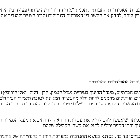
ברת הסולידריות החברתית תכנית "מורי הדרך" הינה שיתוף פעולה בין היחיד
, בין היתר, להדק את הקשר בין האזרחים הוותיקים והדור הצעיר ולהגביר א
גברת הסולידריות החברתית
ם חברתיים, מינהל החינוך בעיריית מגדל העמק, קרן "דליה" ואלי הורוביץ ו
ם הוותיקים מוזמנים להיות חלק מהעשייה המגוונת לטובת תלמידי העיר ולב
כניות העשרה, הקראת סיפורים, פעילות יצירה ועוד. לצד ההתנדבות בבתי הס
 בכיתה שיאפשר להם לדייק את עבודת ההוראה, להרחיב את מעגל הלמידה הפר
וך ובתי הספר יכולים לחזק את קשרי הקהילה שלהם.
תקיים בבית ספר "עליזה בגין", השתתפו 35 מתנדבים שגוייסו עד כה, בסדנא בנושא התנדבות במערכת הח