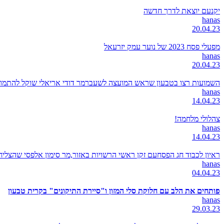
יקנעם יוצאת לדרך חדשה
hanas
20.04.23
מפעלי פסח 2023 של נוער עמק יזרעאל
hanas
20.04.23
השמועות רצו בטבעון שראש המועצה לשעברמר דודי אריאלי שוקל להתמודד
hanas
14.04.23
צהלולי מלחמה!
hanas
14.04.23
ראיון לכבוד חג הפסחעם זקן ראשי הרשויות באזור,מר סימון אלפסי שהצל
hanas
04.04.23
פותחים את הלב עם חלוקת סלי המזון ו"סיירת התיקונים" בקרית טבעון
hanas
29.03.23