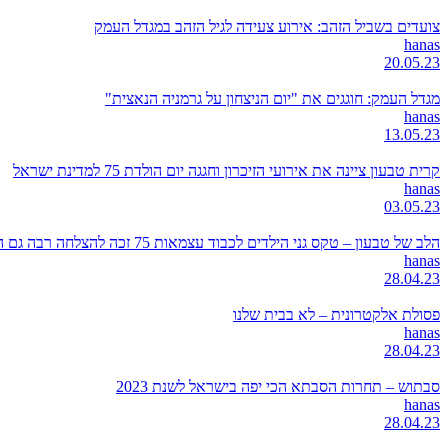
צועדים בשביל הזהב: אירוע צעידה לגיל הזהב במגדל העמק
hanas
20.05.23
מגדל העמק: חוגגים את "יום הניצחון על גרמניה הנאצית"
hanas
13.05.23
קרית טבעון ציינה את אירועי הזיכרון וחגגה יום הולדת 75 למדינת ישראל
hanas
03.05.23
הלב של טבעון – טקס גני הילדים לכבוד עצמאות 75 זכה להצלחה רבה גם השנה
hanas
28.04.23
פסולת אלקטרונית – לא בבית שלנו
hanas
28.04.23
סבתוש – תחרות הסבתא הכי יפה בישראל לשנת 2023
hanas
28.04.23