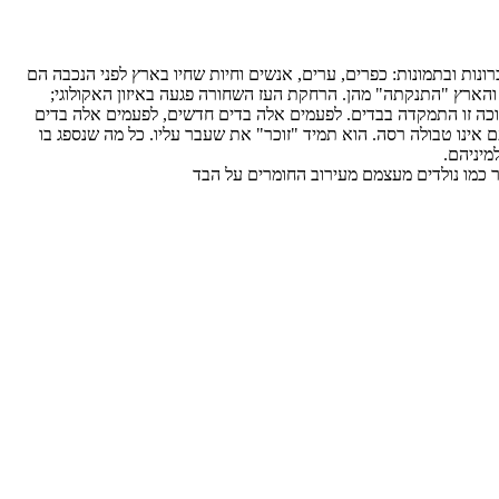
ות ובתמונות: כפרים, ערים, אנשים וחיות שחיו בארץ לפני הנכבה הם
ולה היה נפוץ בארץ עד שנאסר בחוק בשנת 1950 (ותוקן ב-2018). העיזים השחורות גורשו, והארץ "התנקתה" מהן. הרחקת העז השחורה פגעה באיזון האקולוגי;
ערוכה זו התמקדה בבדים. לפעמים אלה בדים חדשים, לפעמים אלה בדים
ינו טבולה רסה. הוא תמיד "זוכר" את שעבר עליו. כל מה שנספג בו
מיניהם.
שר כמו נולדים מעצמם מעירוב החומרים על הבד