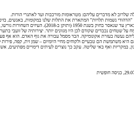
לה שלרוב לא מדברים עליהם: מטראומות מורכבות ועד לאתגרי הורות.
דהודי נשמות תלויות" המתארת את התלות שלנו במקומות, באנשים, בזיכרונ
הדימויים ביצירתה של זועבי ובהם בולטת העז השחורה, שגיד
ח על שטחים נכבדים שקודם לכן היו מגוונים יותר. יצירותיה של זועבי בת
הם נעשה בעזרת אקונומיקה. הבד מסמל עבורה את גוף האדם. הוא אף פעם א
 היא משתמשת הם טבעיים ולקוחים מחיי היומיום – שמן זית, קפה, פירות ל
נון, במקריות ואף באי שליטה. עקב כך נוצרים לעיתים דימויים מפתיעים, א