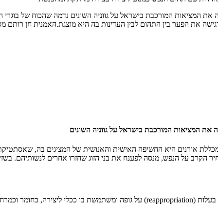
ת המציאות המורכבת בישראל על גווניה השונים נדמה שהכוח של בוגרי הת
שה את הפער בין התהום לבין העדינות בה היא מוצגת.האמנית חן רותם מ
את המציאות המורכבת בישראל על גווניה השונים
מכללת אורנים היא החשיפה האישית והאנושית של המציגים בה, שאסתטיקת 
הקרב על הנפש, מנסה לפענח את בני הזוג שחזרו אחרים לנשותיהם. בשזיר
אמנית נוספת ששבתה את ליבנו, היא קרן מאור – שער אשר לוקחת בחזרה בעלות (ppropriation