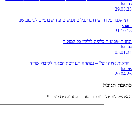
hanas
29.03.23
רותי קלנר עקרון ועידו גרינבלום נפגשים עוד שבועיים לסיבוב שני
shani
31.10.18
תחזית שבועית כללית לילידי כל המזלות
hanas
03.01.24
"הראית איזה יופי" – נפתחה תערוכת המאה לקיבוץ שריד
hanas
20.04.26
כתיבת תגובה
האימייל לא יוצג באתר.
שדות החובה מסומנים
*