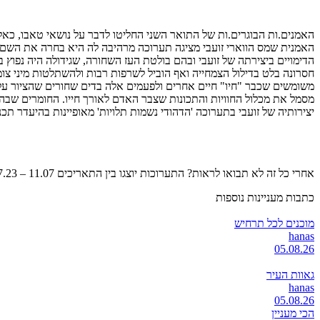
האמנים.ות הבוגרים.ות של התואר השני החליטו לדבר על נושאי טאבו, כא
האמנית שמס הווארי זועבי מציגה תערוכה מרהיבה לה היא בחרה את השם "ה
חסרונה בלט בדילול הצמחייה ואף הוביל לשרפות רבות ולהשתלטות מיני צומ
משומשים שכבר "חיו" חיים אחרים ולפעמים אלה בדים שחורים שהציור עלי
מסמל את מכלול החוויות והתכונות שצבר האדם לאורך חייו. החומרים שבהם
יצירותיה של זועבי בתערוכה 'הדהודי נשמות תלויות' מאופיינות בהיעדר תכ
אחרי כל זה לא תבואו לראות? התערוכות יוצגו בין התאריכים 11.07 – 29.07.23, כניסה חופשית
כתבות מעניינות נוספות
מוכנים לכל תרחיש
hanas
05.08.26
גאוות העיר
hanas
05.08.26
הכי מעניין