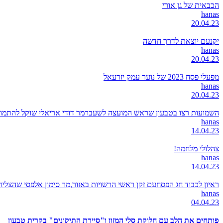
הכבאית של גן אורי
hanas
20.04.23
יקנעם יוצאת לדרך חדשה
hanas
20.04.23
מפעלי פסח 2023 של נוער עמק יזרעאל
hanas
20.04.23
השמועות רצו בטבעון שראש המועצה לשעברמר דודי אריאלי שוקל להתמודד
hanas
14.04.23
צהלולי מלחמה!
hanas
14.04.23
ראיון לכבוד חג הפסחעם זקן ראשי הרשויות באזור,מר סימון אלפסי שהצל
hanas
04.04.23
פותחים את הלב עם חלוקת סלי המזון ו"סיירת התיקונים" בקרית טבעון