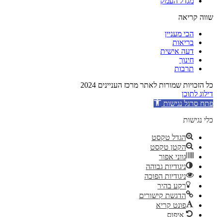
מגדל העמק
שווה קריאה
הכי מעניין
בריאות
דעה אישית
חינוך
תרבות
כל הזכויות שמורות לאתר מרכז העניינים 2024
דילוג לתוכן
פתח סרגל נגישות
כלי נגישות
הגדל טקסט
הקטן טקסט
גווני אפור
ניגודיות גבוהה
ניגודיות הפוכה
רקע בהיר
הדגשת קישורים
פונט קריא
איפוס