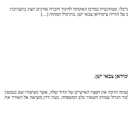
חודית הלקוחה מתוך צ'ימידאן צבאי ישן. ירדן אלגרבלי, סטודנטית במרכז האקדמי לחינוך וחברה אורנים תציג בתערוכת
הפתעתה הרבה את חפציו האישיים של הדוד שלה, אשר נשתמרו שם כבמעין
מודעת היטב לבור הגדול שמותו השאיר בלב המשפחה. כעת ירדן מוציאה אל האוויר את