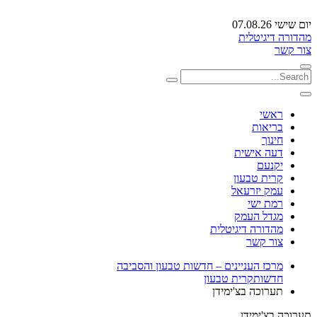
יום שישי 07.08.26
מהדורה דיגיטלית
צור קשר
ראשי
בריאות
חינוך
דעה אישית
יקנעם
קרית טבעון
עמק יזרעאל
רמת ישי
מגדל העמק
מהדורה דיגיטלית
צור קשר
מרכז העניינים – חדשות טבעון והסביבה
חדשות
קרית טבעון
תערוכה בצ'ימידן
תערוכה בצ'ימידן