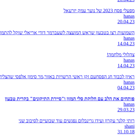
מפעלי פסח 2023 של נוער עמק יזרעאל
hanas
20.04.23
השמועות רצו בטבעון שראש המועצה לשעברמר דודי אריאלי שוקל להתמודד
hanas
14.04.23
צהלולי מלחמה!
hanas
14.04.23
ראיון לכבוד חג הפסחעם זקן ראשי הרשויות באזור,מר סימון אלפסי שהצל
hanas
04.04.23
פותחים את הלב עם חלוקת סלי המזון ו"סיירת התיקונים" בקרית טבעון
hanas
29.03.23
רותי קלנר עקרון ועידו גרינבלום נפגשים עוד שבועיים לסיבוב שני
shani
31.10.18