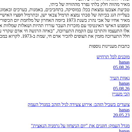
מאיר מהווה חלק בלתי נפרד מההוויה של ביתי,
טביעת אצבעו נמצאת בכל: במוסיקה, בתחביבים, באמנות, בערכים ובאמונה
בעליית הגג בביתה של סבתי נמצא תרמיל צבאי ישן, ובתרמיל חפציו האיש
מאיר אחיו של אבי נהרג בשנת 1973 ביומה האחרון של מלחמת יום הכיפורים בקרב על הגולן.
המפגש האישי האינטימי עם מזכרות העבר עוררו תהיות ושאלות שמלוות את 
אלו התעצמו והתרבו עם הקמת התערוכה, "באיזה הרגשה חי אדם שקרוי על 
חלל התערוכה מזמין את הצופים להכיר אדם חי, שמת ב-1973. לקרוא במכתביו, להביט בתמונותיו, להאזין למוסיקה שאהב ולהיכנס לעולמו האישי והפרטי ללא רשותו, אל מול עולמו של מאיר אחי תוך רשות מלאה".
כתבות מעניינות נוספות
מוכנים לכל תרחיש
hanas
05.08.26
גאוות העיר
hanas
05.08.26
הכי מעניין
צועדים בשביל הזהב: אירוע צעידה לגיל הזהב במגדל העמק
hanas
20.05.23
מגדל העמק: חוגגים את "יום הניצחון על גרמניה הנאצית"
hanas