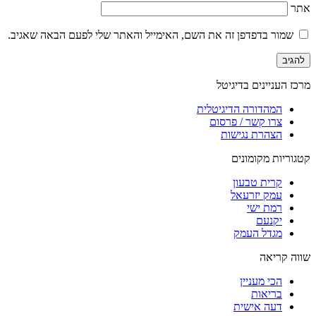
אתר
שמור בדפדפן זה את השם, האימייל והאתר שלי לפעם הבאה שאגיב.
מרכז העניינים בדיגיטל
המהדורה הדיגיטלית
צרו קשר / פרסום
הצהרת נגישות
קטגוריות מקומונים
קרית טבעון
עמק יזרעאל
רמת ישי
יקנעם
מגדל העמק
שווה קריאה
הכי מעניין
בריאות
דעה אישית