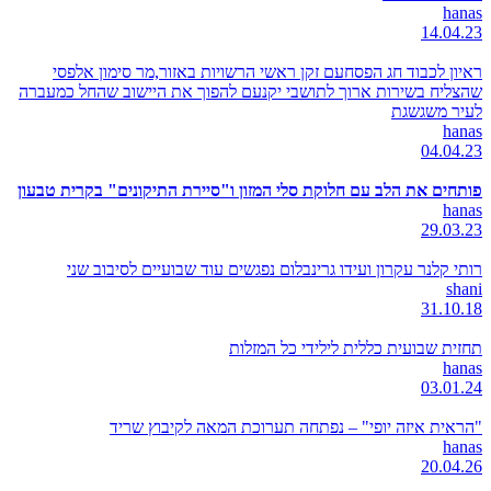
hanas
14.04.23
ראיון לכבוד חג הפסחעם זקן ראשי הרשויות באזור,מר סימון אלפסי
שהצליח בשירות ארוך לתושבי יקנעם להפוך את היישוב שהחל כמעברה
לעיר משגשגת
hanas
04.04.23
פותחים את הלב עם חלוקת סלי המזון ו"סיירת התיקונים" בקרית טבעון
hanas
29.03.23
רותי קלנר עקרון ועידו גרינבלום נפגשים עוד שבועיים לסיבוב שני
shani
31.10.18
תחזית שבועית כללית לילידי כל המזלות
hanas
03.01.24
"הראית איזה יופי" – נפתחה תערוכת המאה לקיבוץ שריד
hanas
20.04.26