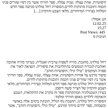
חיפושיות, אחת עצלה ,שניה עמלה, ספר חוויתי אשר בין דפיו שזורים פניני
חכמה ותובנות מתוקות לחיים.הסופרת רחל טולדנו מגישה ספר חדש
המלווה בציוריו המיוחדים, מלאי הצבע והדמיון […]
חנן אסולין
12.02.25
15:27
Post Views:
445
תגובות 0
רחל טולדנו, מחנכת, מורה לשפות ערבית ואנגלית, בעיקר מורה אהובה
ואוהבת לנכדיה הגומעים בהתלהבות את סיפוריה, הוציאה לאור את
ספרה המקסים "טילי וגילי, חיפושיות הזהב".
סיפור מרגש על אחיות חיפושיות, אחת עצלה ,שניה עמלה, ספר חוויתי
אשר בין דפיו שזורים פניני חכמה ותובנות מתוקות לחיים.
הסופרת רחל טולדנו מגישה ספר חדש המלווה בציוריו המיוחדים, מלאי
הצבע והדמיון של הצייר סשה וייסמן.
בעידן הטכנולוגיה המתקדמת ספר זה מקרב את החקלאות, הטבע
והאדמה לילדים באופן חוויתי ומלמד.
הסופרת רחל טולדנו, תושבת נוף הגליל, חובקת בימים אלה באושר
ובשמחה, ספר ילדים מיוחד ומרגש, "טילי וגילי ,חיפושיות הזהב", אשר