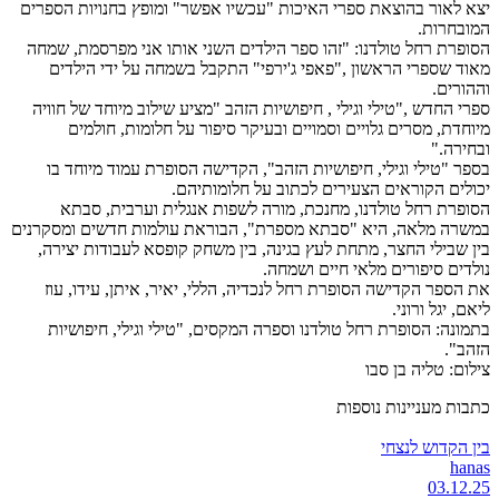
יצא לאור בהוצאת ספרי האיכות "עכשיו אפשר" ומופץ בחנויות הספרים
המובחרות.
הסופרת רחל טולדנו: "זהו ספר הילדים השני אותו אני מפרסמת, שמחה
מאוד שספרי הראשון ,"פאפי ג'ירפי" התקבל בשמחה על ידי הילדים
וההורים.
ספרי החדש ,"טילי וגילי , חיפושיות הזהב "מציע שילוב מיוחד של חוויה
מיוחדת, מסרים גלויים וסמויים ובעיקר סיפור על חלומות, חולמים
ובחירה."
בספר "טילי וגילי, חיפושיות הזהב", הקדישה הסופרת עמוד מיוחד בו
יכולים הקוראים הצעירים לכתוב על חלומותיהם.
הסופרת רחל טולדנו, מחנכת, מורה לשפות אנגלית וערבית, סבתא
במשרה מלאה, היא "סבתא מספרת", הבוראת עולמות חדשים ומסקרנים
בין שבילי החצר, מתחת לעץ בגינה, בין משחק קופסא לעבודות יצירה,
נולדים סיפורים מלאי חיים ושמחה.
את הספר הקדישה הסופרת רחל לנכדיה, הללי, יאיר, איתן, עידו, עוז
ליאם, יגל ורוני.
בתמונה: הסופרת רחל טולדנו וספרה המקסים, "טילי וגילי, חיפושיות
הזהב".
צילום: טליה בן סבו
כתבות מעניינות נוספות
בין הקדוש לנצחי
hanas
03.12.25