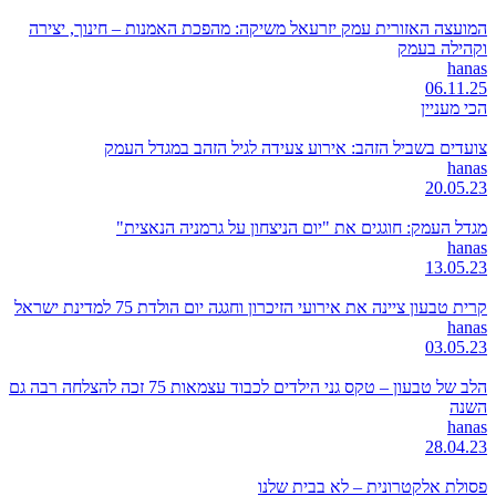
המועצה האזורית עמק יזרעאל משיקה: מהפכת האמנות – חינוך, יצירה
וקהילה בעמק
hanas
06.11.25
הכי מעניין
צועדים בשביל הזהב: אירוע צעידה לגיל הזהב במגדל העמק
hanas
20.05.23
מגדל העמק: חוגגים את "יום הניצחון על גרמניה הנאצית"
hanas
13.05.23
קרית טבעון ציינה את אירועי הזיכרון וחגגה יום הולדת 75 למדינת ישראל
hanas
03.05.23
הלב של טבעון – טקס גני הילדים לכבוד עצמאות 75 זכה להצלחה רבה גם
השנה
hanas
28.04.23
פסולת אלקטרונית – לא בבית שלנו