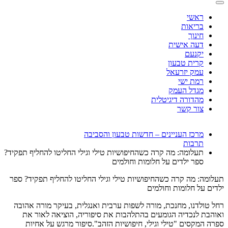
ראשי
בריאות
חינוך
דעה אישית
יקנעם
קרית טבעון
עמק יזרעאל
רמת ישי
מגדל העמק
מהדורה דיגיטלית
צור קשר
מרכז העניינים – חדשות טבעון והסביבה
תרבות
תעלומה: מה קרה כשהחיפושיות טילי וגילי החליטו להחליף תפקיד?
ספר ילדים על חלומות וחולמים
תעלומה: מה קרה כשהחיפושיות טילי וגילי החליטו להחליף תפקיד? ספר
ילדים על חלומות וחולמים
רחל טולדנו, מחנכת, מורה לשפות ערבית ואנגלית, בעיקר מורה אהובה
ואוהבת לנכדיה הגומעים בהתלהבות את סיפוריה, הוציאה לאור את
ספרה המקסים "טילי וגילי, חיפושיות הזהב".סיפור מרגש על אחיות