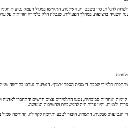
פרוח לרגל חג ט״ו בשבט, חג האילנות, התקיימו במגדל העמק נטיעות חגיגי
נה השנייה ברציפות. במהלך הפעילות, שנטלה חלק בלמידה חווייתית על ער
ולפרוח
השתתפות תלמידי שכבת ד׳ מבית הספר ״רמון״. הנטיעות נערכו בחורשה שמול
קיימות ואחריות סביבתית, נטעו התלמידים עצים חדשים והתחברו לאדמה ול
וח ולצמוח, והיוו עדות חיה להמשכיות ולחשיבות המעשה.
רי הנטיעות: סבלנות, התמדה, חיבור לטבע ותרומה לקהילה. החורשה שמול