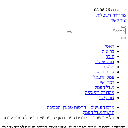
יום שבת 08.08.26
מהדורה דיגיטלית
צור קשר
ראשי
בריאות
חינוך
דעה אישית
יקנעם
קרית טבעון
עמק יזרעאל
רמת ישי
מגדל העמק
מהדורה דיגיטלית
צור קשר
מרכז העניינים – חדשות טבעון והסביבה
חדשות
מגדל העמק
תלמידי שכבת ד׳ מבית ספר ״רמון״ נטעו עצים במגדל העמק לכבוד 
תלמידי שכבת ד׳ מבית ספר ״רמון״ נטעו עצים במגדל העמק לכבוד ט״ו בש