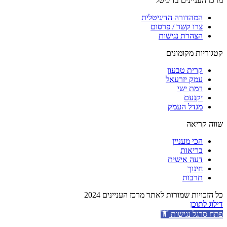
מרכז העניינים בדיגיטל
המהדורה הדיגיטלית
צרו קשר / פרסום
הצהרת נגישות
קטגוריות מקומונים
קרית טבעון
עמק יזרעאל
רמת ישי
יקנעם
מגדל העמק
שווה קריאה
הכי מעניין
בריאות
דעה אישית
חינוך
תרבות
כל הזכויות שמורות לאתר מרכז העניינים 2024
דילוג לתוכן
פתח סרגל נגישות