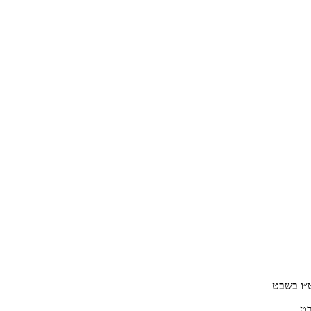
ט״ו בשבט
בט