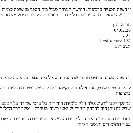
זו השנה השנייה ברציפות: חורשת העתיד שמול בית הספר ממשיכה לצמוח ול
בחורשה שמול בית הספר והפכו למסורת חינוכית קהילתית המתקיימת זו הש
חנן אסולין
04.02.26
17:22
Post Views:
174
תגובות 0
זו השנה השנייה ברציפות: חורשת העתיד שמול בית הספר ממשיכה לצמוח 
לרגל חג ט״ו בשבט, חג האילנות, התקיימו במגדל העמק נטיעות חגיגיות ב
ברציפות.
במהלך הפעילות, שנטלה חלק בלמידה חווייתית על ערכי שמירה על הטבע, 
שבשטח ניתן היה להבחין בעצים שניטעו בשנה שעברה – אשר כבר החלו לפר
צוות בית הספר ליווה את התלמידים והדגיש את הערכים החינוכיים שמאחו
עבור התלמידים ותושבי האזור.