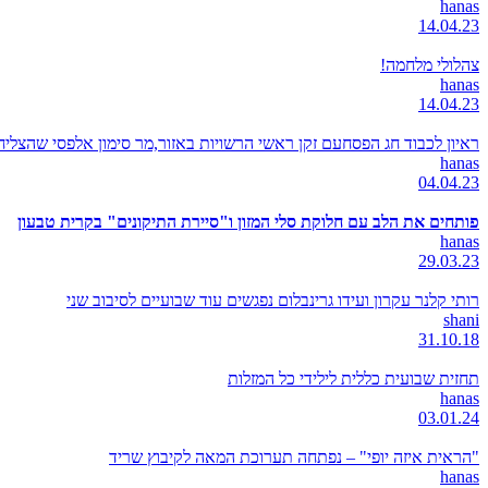
hanas
14.04.23
צהלולי מלחמה!
hanas
14.04.23
ראיון לכבוד חג הפסחעם זקן ראשי הרשויות באזור,מר סימון אלפסי שהצל
hanas
04.04.23
פותחים את הלב עם חלוקת סלי המזון ו"סיירת התיקונים" בקרית טבעון
hanas
29.03.23
רותי קלנר עקרון ועידו גרינבלום נפגשים עוד שבועיים לסיבוב שני
shani
31.10.18
תחזית שבועית כללית לילידי כל המזלות
hanas
03.01.24
"הראית איזה יופי" – נפתחה תערוכת המאה לקיבוץ שריד
hanas