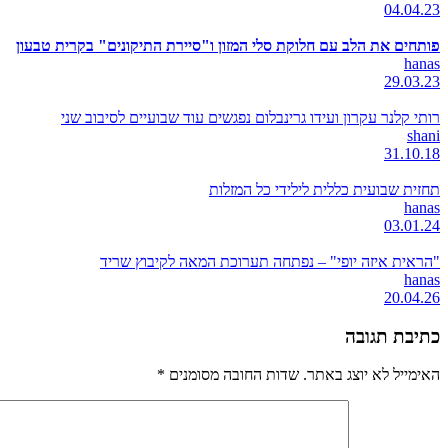
04.04.23
פותחים את הלב עם חלוקת סלי המזון ו"סיירת התיקונים" בקרית טבעון
hanas
29.03.23
רותי קלנר עקרון ועידו גרינבלום נפגשים עוד שבועיים לסיבוב שני
shani
31.10.18
תחזית שבועית כללית לילידי כל המזלות
hanas
03.01.24
"הראית איזה יופי" – נפתחה תערוכת המאה לקיבוץ שריד
hanas
20.04.26
כתיבת תגובה
האימייל לא יוצג באתר.
שדות החובה מסומנים
*