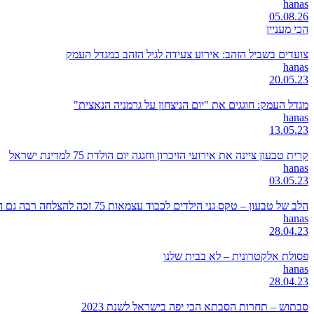
hanas
05.08.26
הכי מעניין
צועדים בשביל הזהב: אירוע צעידה לגיל הזהב במגדל העמק
hanas
20.05.23
מגדל העמק: חוגגים את "יום הניצחון על גרמניה הנאצית"
hanas
13.05.23
קרית טבעון ציינה את אירועי הזיכרון וחגגה יום הולדת 75 למדינת ישראל
hanas
03.05.23
הלב של טבעון – טקס גני הילדים לכבוד עצמאות 75 זכה להצלחה רבה גם השנה
hanas
28.04.23
פסולת אלקטרונית – לא בבית שלנו
hanas
28.04.23
סבתוש – תחרות הסבתא הכי יפה בישראל לשנת 2023