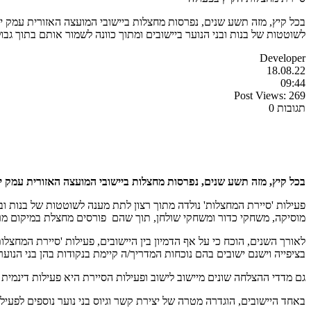
בכל קיץ, מזה תשע שנים, נפרסות מחצלות ביישובי המועצה האזורית עמק י
לשוטטות של בנות ובני הנוער ביישובים ומתוך כוונה לשמור אותם בתוך גבו
Developer
18.08.22
09:44
Post Views:
269
תגובות 0
בכל קיץ, מזה תשע שנים, נפרסות מחצלות ביישובי המועצה האזורית עמק 
פעילות 'סיירת המחצלות' נולדה מתוך רצון לתת מענה לשוטטות של בנות ובני
מוסיקה, משחקי כדור ומשחקי שולחן, תוך שהם פורסים מחצלת במיקום מרכזי ביישו
לאורך השנים, הוכח כי על אף הדמיון בין היישובים, פעילות 'סיירת המחצל
בציפייה וישנם ישובים בהם נוכחות המדריך/ה קיימת בנקודות בהן בני הנוער
גם מדדי ההצלחה שונים מיישוב לישוב ופעילות הסיירת היא פעילות דינמ
באחד היישובים, הוגדרה מטרה של יצירת קשר וגיוס בני נוער נוספים לפעי