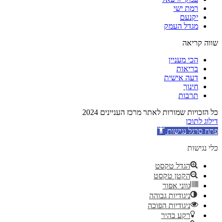
רמת ישי
יקנעם
מגדל העמק
שווה קריאה
הכי מעניין
בריאות
דעה אישית
חינוך
תרבות
כל הזכויות שמורות לאתר מרכז העניינים 2024
דילוג לתוכן
פתח סרגל נגישות
כלי נגישות
הגדל טקסט
הקטן טקסט
גווני אפור
ניגודיות גבוהה
ניגודיות הפוכה
רקע בהיר