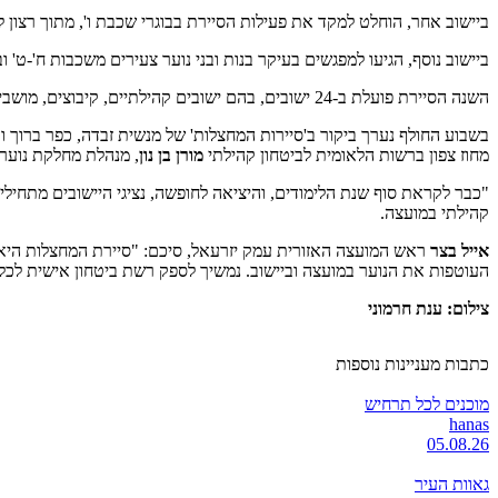
ביישוב אחר, הוחלט למקד את פעילות הסיירת בבוגרי שכבת ו', מתוך רצון
ביישוב נוסף, הגיעו למפגשים בעיקר בנות ובני נוער צעירים משכבות ח'-
השנה הסיירת פועלת ב-24 ישובים, בהם ישובים קהילתיים, קיבוצים, מושבים ושני יישובים דתיים ועובדים בה 12 מדריכות ומדריכים. שניים מהם הנם מדריכי נוער הפועלים לאורך השנה ביישובים.
בשבוע החולף נערך ביקור ב'סיירות המחצלות' של מנשית זבדה, כפר ברוך 
מחוז צפון ברשות הלאומית לביטחון קהילתי
מורן בן נון
, מנהלת מחלקת נוער
"כבר לקראת סוף שנת הלימודים, והיציאה לחופשה, נציגי היישובים מתחיל
קהילתי במועצה.
אייל בצר
ראש המועצה האזורית עמק יזרעאל, סיכם: "סיירת המחצלות היא
העוטפות את הנוער במועצה וביישוב. נמשיך לספק רשת ביטחון אישית לכל י
צילום: ענת חרמוני
כתבות מעניינות נוספות
מוכנים לכל תרחיש
hanas
05.08.26
גאוות העיר