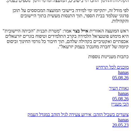
הקהילות והחינוך החברתי בישובים, המועצה וגורמי חינוך נוספים בעמק.
לפי מודל זה, יתקיימו ימי למידה ביישובי המועצה המבוססים על תוכן
פדגוגי שנלמד בבית הספר, תוך התנסות מעשית בתוך היישובים
והקהילות.
ראש המועצה האזורית
אייל בצר
אמר: "מטרת תכנית "הכיתה היישובית"
היא מימוש פוטנציאל הלמידה בקרב התלמידים וטיפוח בוגרים יזרעאלים
אכפתיים ואקטיביים בקהילה שלהם, תוך חיבור כל גורמי החינוך וביסוס
קיומה של 'חברה מחנכת' בעמק יזרעאל".
כתבות מעניינות נוספות
מוכנים לכל תרחיש
hanas
05.08.26
גאוות העיר
hanas
05.08.26
הכי מעניין
צועדים בשביל הזהב: אירוע צעידה לגיל הזהב במגדל העמק
hanas
20.05.23