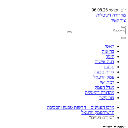
יום חמישי 06.08.26
מהדורה דיגיטלית
צור קשר
ראשי
בריאות
חינוך
דעה אישית
יקנעם
קרית טבעון
עמק יזרעאל
רמת ישי
מגדל העמק
מהדורה דיגיטלית
צור קשר
מרכז העניינים – חדשות טבעון והסביבה
חדשות
עמק יזרעאל
"סיכום ביניים"
"סיכום ביניים"