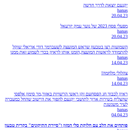
יקנעם יוצאת לדרך חדשה
hanas
20.04.23
מפעלי פסח 2023 של נוער עמק יזרעאל
hanas
20.04.23
השמועות רצו בטבעון שראש המועצה לשעברמר דודי אריאלי שוקל
להתמודד לראשות המועצה,הזמנו אותו לראיון בכדי לשמוע זאת ממנו
hanas
14.04.23
צהלולי מלחמה!
hanas
14.04.23
ראיון לכבוד חג הפסחעם זקן ראשי הרשויות באזור,מר סימון אלפסי
שהצליח בשירות ארוך לתושבי יקנעם להפוך את היישוב שהחל כמעברה
לעיר משגשגת
hanas
04.04.23
פותחים את הלב עם חלוקת סלי המזון ו"סיירת התיקונים" בקרית טבעון