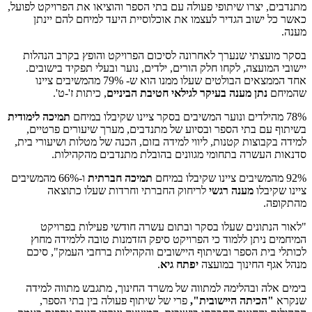
מתנדבים, יצרו שיתופי פעולה עם בתי הספר והוציאו את הפרויקט לפועל,
כאשר כל ישוב הגדיר לעצמו את אוכלוסיית היעד למיחם להם יינתן
מענה.
בסקר מועצתי שנערך לאחרונה לסיכום הפרויקט והופץ בקרב הנהלות
יישובי המועצה, לקחו חלק הורים, ילדים, נוער ובעלי תפקיד בישובים.
אחד הממצאים הבולטים שעלו ממנו הוא ש- 79% מהמשיבים ציינו
שהמיחם
נתן מענה בעיקר לגילאי חטיבת הביניים
, כיתות ז'-ט'.
78% מהילדים ונוער המשיבים בסקר ציינו שקיבלו במיחם
תמיכה לימודית
בשיתוף עם בתי הספר ובסיוע של מתנדבים, מערך שיעורים פרטיים,
למידה בקבוצות קטנות, ליווי למידה בזום, הכנה של מטלות ושיעורי בית,
סדנאות העשרה בתחומי מגוונים בהובלת מתנדבים מהקהילות.
92% מהמשיבים ציינו שקיבלו במיחם
תמיכה חברתית
ו-66% מהמשיבים
ציינו שקיבלו
מענה רגשי
לריחוק החברתי וחרדות שעלו כתוצאה
מהתקופה.
"לאור הנתונים שעלו בסקר ובתום עשרה חודשי פעילות בפרויקט
המיחמים ניתן ללמוד כי הפרויקט סיפק הזדמנות טובה ללמידה מחוץ
לכותלי בית הספר ובשיתוף היישובים והקהילות ברחבי העמק", סיכם
מנהל אגף החינוך במועצה
יפתח גיא
.
בימים אלה ובהלימה למתווה של משרד החינוך, מתגבש מתווה למידה
שנקרא
"הכיתה היישובית",
פרי של שיתוף פעולה בין בתי הספר,