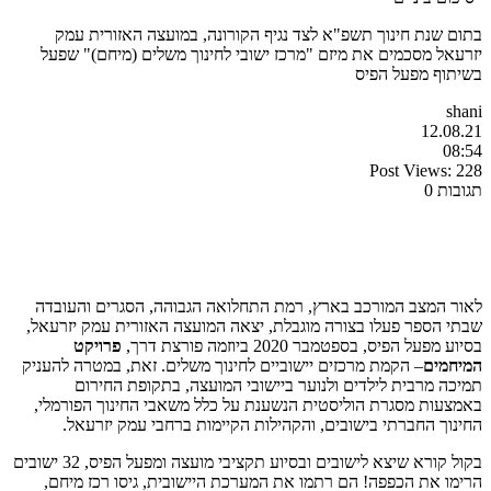
בתום שנת חינוך תשפ"א לצד נגיף הקורונה, במועצה האזורית עמק
יזרעאל מסכמים את מיזם "מרכז ישובי לחינוך משלים (מיחם)" שפעל
בשיתוף מפעל הפיס
shani
12.08.21
08:54
Post Views:
228
תגובות 0
לאור המצב המורכב בארץ, רמת התחלואה הגבוהה, הסגרים והעובדה
שבתי הספר פעלו בצורה מוגבלת, יצאה המועצה האזורית עמק יזרעאל,
בסיוע מפעל הפיס, בספטמבר 2020 ביוזמה פורצת דרך,
פרויקט
המיחמים
– הקמת מרכזים יישוביים לחינוך משלים. זאת, במטרה
להעניק
תמיכה מרבית לילדים ולנוער ביישובי המועצה, בתקופת החירום
באמצעות מסגרת הוליסטית הנשענת על כלל משאבי החינוך הפורמלי,
החינוך החברתי בישובים, והקהילות
הקיימות ברחבי עמק יזרעאל.
בקול קורא שיצא לישובים ובסיוע תקציבי מועצה ומפעל הפיס, 32 ישובים
הרימו את הכפפה! הם רתמו את המערכת היישובית, גיסו רכז מיחם,