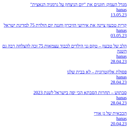
מגדל העמק: חוגגים את "יום הניצחון על גרמניה הנאצית"
hanas
13.05.23
קרית טבעון ציינה את אירועי הזיכרון וחגגה יום הולדת 75 למדינת ישראל
hanas
03.05.23
הלב של טבעון – טקס גני הילדים לכבוד עצמאות 75 זכה להצלחה רבה גם
השנה
hanas
28.04.23
פסולת אלקטרונית – לא בבית שלנו
hanas
28.04.23
סבתוש – תחרות הסבתא הכי יפה בישראל לשנת 2023
hanas
28.04.23
הכבאית של גן אורי
hanas
20.04.23