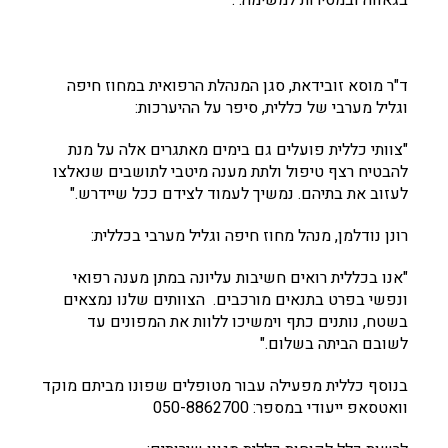
בגאווה ובמסירות למשימה. .
ד"ר מוסא זובידאת, סגן המנהלת הרפואית במחוז חיפה
וגליל מערבי של כללית, סיפר על ההיערכות:
"צוותי כללית פועלים גם בימים מאתגרים אלה על מנת
להבטיח רצף טיפול ולתת מענה מיטבי לתושבים שנאלצו
לעזוב את בתיהם. נמשיך לעמוד לצידם ככל שיידרש."
רונן נודלמן, מנהל מחוז חיפה וגליל מערבי בכללית:
"אנו בכללית רואים חשיבות עליונה במתן מענה רפואי
ונפשי בפרט בתנאים מורכבים. הצוותים שלנו נמצאים
בשטח, נותנים כתף וימשיכו ללוות את המפונים עד
לשובם הביתה בשלום."
בנוסף כללית מפעילה עבור מטופלים שפונו מביתם מוקד
וואטסאפ ייעודי במספר: 050-8862700