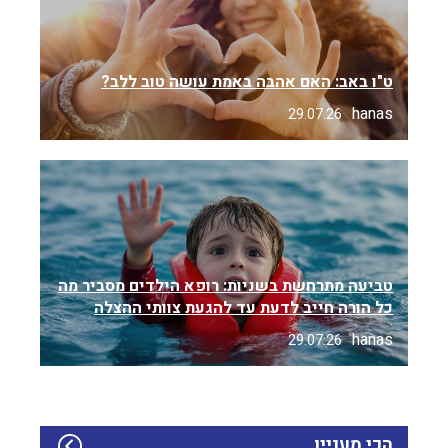
ט"ו באב: האם אהבה באמת עושה טוב ללב?
hanas
29.07.26
טביעה מתרחשת בשניות: רופא הילדים מסביר מה
כל הורה חייב לדעת עד להגעת צוותי ההצלה
hanas
29.07.26
הכי מעניין