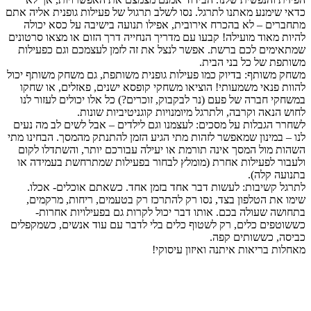
כדאי שימנע מאתנו לתרגל. נסו לשלב תרגול של פעילות גופנית אליה אתם
מתחברים – לא בהכרח אירובית, אפילו תנועה בישיבה על כסא יכולה
להיות מאוד מועילה! קבעו עם מדריך הנחייה דרך הזום או מצאו סרטונים
שמתאימים לכם ברשת. אפשר לנצל את זה לזמן לעצמכם וגם כפעילות
משותפת של כל בני הבית.
משחק משותף: בדיוק כמו פעילות גופנית משותפת, גם משחק משותף יכול
להוות פנאי משמעותי! הוציאו משחקי קופסא ישנים, פאזלים, או שחקו
במשחקי חברה של פעם (נר לבקבוק, זוכרים?) כל אלו יכולים לעזור לנו
לחוש הנאה וקרבה, ולתרגל מיומנויות קוגניטיביות שונות.
לשחרר הגבלות על מסכים: לעצמנו וגם לילדים – אבל לשים לב מה נעים
לנו – במינון שמאפשר לזהות מתי הגיע הזמן להתנתק מהמסך. הבחינו מתי
השהות מול המסך אינה תורמת או יעילה עבורכם יותר, והשתדלו לקום
ולעבור לפעילות אחרת (מומלץ לבחור בפעילות שמתרחשת בעמידה או
בתנועה קלה).
לתרגל קשיבות: לעשות דבר אחד בזמן אחד. כשאתם אוכלים- אכלו.
שימו את הטלפון בצד, נסו רק להתרכז רק בטעמים, ריחות, מרקמים,
בתחושה שעולה בכם. אותו דבר יכול לקרות גם בפעילויות אחרות-
כששוטפים כלים, רק לשטוף כלים בלי לדבר עם עוד אנשים, כשמקפלים
כביסה, כששותים קפה.
מאחלות בריאות איתנה ואיזון עיסוקי!