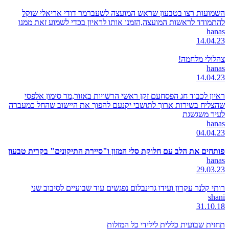
השמועות רצו בטבעון שראש המועצה לשעברמר דודי אריאלי שוקל
להתמודד לראשות המועצה,הזמנו אותו לראיון בכדי לשמוע זאת ממנו
hanas
14.04.23
צהלולי מלחמה!
hanas
14.04.23
ראיון לכבוד חג הפסחעם זקן ראשי הרשויות באזור,מר סימון אלפסי
שהצליח בשירות ארוך לתושבי יקנעם להפוך את היישוב שהחל כמעברה
לעיר משגשגת
hanas
04.04.23
פותחים את הלב עם חלוקת סלי המזון ו"סיירת התיקונים" בקרית טבעון
hanas
29.03.23
רותי קלנר עקרון ועידו גרינבלום נפגשים עוד שבועיים לסיבוב שני
shani
31.10.18
תחזית שבועית כללית לילידי כל המזלות