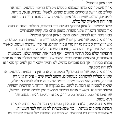
מהו איזון עיסוקי?
איזון עיסוקי הוא מונח שנמצא בבסיס מקצוע הריפוי בעיסוק, המתאר
שילוב מאוזן של עיסוקים מסוגים שונים, למשל: עבודה, פנאי, מנוחה,
לימודים, ושינה. שמירה על איזון עיסוקי חשובה עבור חווית הבריאות
והרווחה האישית של כולנו.
קשה לשמור על איזון עיסוקי בעולם רווי דרישות, מטלות והסחות דעת.
אך כאשר השגרה שלנו מופרת באופן פתאומי, קשה שבעתיים.
בואו ניקח רגע לבדוק, האם אתם באיזון עיסוקי עכשיו?
איך נראה מצב של עיסוק יתר? ישנן אפשרויות והזדמנויות רבות לעיסוק,
אשר יוצרות סביבה מגרה מדי עבור האדם, עד כדי עודפות ועומס. כאשר
מצב של עיסוק יתר מתמשך, איכות השינה עלולה להיפגע, כמו גם
התפקוד שלנו בכל תחומי החיים, ואף הבריאות הפיזית שלנו. בשבועות
האחרונים, נמצאים הורים רבים במצב של עיסוק יתר כשילד אחד או יותר
נמצא בבידוד, אך הם עובדים כרגיל. לא תמיד יישאר זמן לעיסוקי פנאי או
למנוחה מספקת.
איך נראה מצב של תת-עיסוק? במצב זה לאדם אין הזדמנויות לעיסוק, או
שאינו מצליח להשתלב בעיסוקים. חשוב לציין שוב – עיסוק אינו רק
עבודה, עיסוק הוא מושג מקיף. דוגמה למצב זה יכולה להיות אבטלה,
יציאה לפנסיה או המתנה לגיוס. גם במקרה זה רווחתנו הרגשית והפיזית
עשויה להיפגע. כאשר אנחנו בבידוד ממושך ואין ילדים סביבנו, למשל,
שרועים על הספה בבינג' על סדרה, אנחנו יכולים להיות במצב של
תת-עיסוק.
ויש את האמצע, הלא הוא האיזון העיסוקי המיוחל. כאן נרצה לראות
תמונת עיסוקים מגוונת – כזו שמאפשרת לנו מנוחה לצד העשייה,
מאפשרת מרווח בין עיסוקים ושומרת על תפקודו של האדם לאורך זמן.