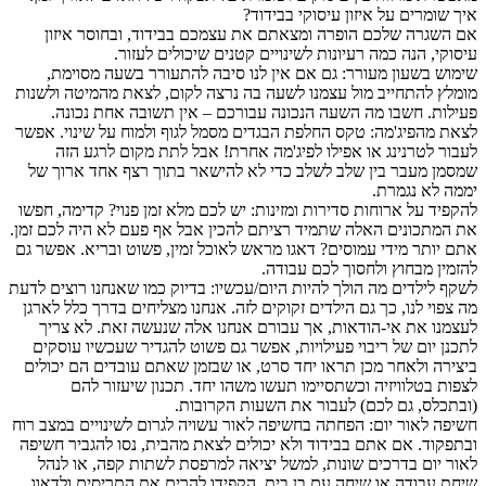
איך שומרים על איזון עיסוקי בבידוד?
אם השגרה שלכם הופרה ומצאתם את עצמכם בבידוד, ובחוסר איזון
עיסוקי, הנה כמה רעיונות לשינויים קטנים שיכולים לעזור.
שימוש בשעון מעורר: גם אם אין לנו סיבה להתעורר בשעה מסוימת,
מומלץ להתחייב מול עצמנו לשעה בה נרצה לקום, לצאת מהמיטה ולשנות
פעילות. חשבו מה השעה הנכונה עבורכם – אין תשובה אחת נכונה.
לצאת מהפיג'מה: טקס החלפת הבגדים מסמל לגוף ולמוח על שינוי. אפשר
לעבור לטרנינג או אפילו לפיג'מה אחרת! אבל לתת מקום לרגע הזה
שמסמן מעבר בין שלב לשלב כדי לא להישאר בתוך רצף אחד ארוך של
יממה לא נגמרת.
להקפיד על ארוחות סדירות ומזינות: יש לכם מלא זמן פנוי? קדימה, חפשו
את המתכונים האלה שתמיד רציתם להכין אבל אף פעם לא היה לכם זמן.
אתם יותר מידי עמוסים? דאגו מראש לאוכל זמין, פשוט ובריא. אפשר גם
להזמין מבחוץ ולחסוך לכם עבודה.
לשקף לילדים מה הולך להיות היום/עכשיו: בדיוק כמו שאנחנו רוצים לדעת
מה צפוי לנו, כך גם הילדים זקוקים לזה. אנחנו מצליחים בדרך כלל לארגן
לעצמנו את אי-הודאות, אך עבורם אנחנו אלה שנעשה זאת. לא צריך
לתכנן יום של ריבוי פעילויות, אפשר גם פשוט להגדיר שעכשיו עוסקים
ביצירה ולאחר מכן תראו יחד סרט, או שבזמן שאתם עובדים הם יכולים
לצפות בטלוויזיה וכשתסיימו תעשו משהו יחד. תכנון שיעזור להם
(ובתכלס, גם לכם) לעבור את השעות הקרובות.
חשיפה לאור יום: הפחתה בחשיפה לאור עשויה לגרום לשינויים במצב רוח
ובתפקוד. אם אתם בבידוד ולא יכולים לצאת מהבית, נסו להגביר חשיפה
לאור יום בדרכים שונות, למשל יציאה למרפסת לשתות קפה, או לנהל
שיחת עבודה או שיחה עם בן בית. הקפידו להרים את התריסים ולדאוג