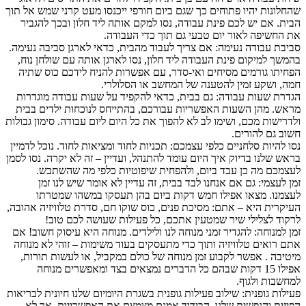
שהחלונות יהיו פתוחים כך שגם ביום חורפי ייכנסו מעט קרני שמש אל תוך
הבית. אם יש לכם פינת עבודה, נסו למקם אותה ליד חלון ובכך להגביר
את החשיפה לאור יום טבעי גם תוך כדי העבודה.
סביבת עבודה נעימה: אם צריך לעבוד מהבית, כדאי לארגן סביבה נעימה.
בהמשך למיקום פינת העבודה ליד חלון, נסו לארגן אותה עם שולחן נוח,
הפחיתו גורמים מסיחים ואי-סדר, עם אפשרות להניח לידכם כוס שתיה
חמה, ושקע זמין להטענה של המחשב או הסלולרי.
הגדרת שעות עבודה: גם בבית, כדאי להקפיד על שעות עבודה מוגדרות
מראש. מהן השעות האפשריות עבורכם, בהתייחס לנוכחות ילדים בבית
ולדרישות מכם, ושימו לב לא להפוך את כל היום ליום עבודה. סימון גבולות
חשוב גם להורים.
נסו להיות סלחניים כלפי עצמכם: תכניות לחוד ומציאות לחוד. נוכל לדמיין
בראש שלנו בדיוק איך היום עומד להתנהל, ועדיין – זה לא יקרה. נסו לסמן
לעצמכם מה כן עבד ביום, ולהפחית שיפוטיות כלפי מה שהשתבש.
זמן לעצמי: גם אם אנחנו לבד בבית, זה עדיין לא אומר שיש לנו זמן
לעצמנו. מצאו אפילו חמש דקות ביום בהן תעסקו במשהו שמטרתו
העיקרית היא – אתם: מסיכת פנים, כוס שוקו חם, סדרת טלוויזיה אהובה,
לרקוד לצלילי שיר שמטעין אתכם, כל פעילות שעושה לכם טוב!
זמן למנוחה: להגדיר זמני מנוחה לנו ולילדים. מנוחה היא עיסוק חשוב! אם
אתם רואים טלוויזיה ותוך כדי מתעסקים בעוד משימות – זוהי לא מנוחה
מיטיבה . אפשר לקבוע זמן מנוחה של כולם במקביל, או לעשות תורות,
אפילו 15 דקות שבהם כל הדברים נמצאים בצד ומאפשרים מנוחה
למחשבות ולגוף.
פעילות גופנית: שילוב פעילות גופנית בשגרת היומיום שלנו חיונית לבריאות
הפיזית והנפשית שלנו. הבידוד אמנם מצמצם את האפשרויות, אך לא