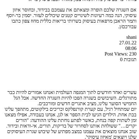
אם השגרה שלכם הופרה ומצאתם את עצמכם בבידוד, ובחוסר איזון
עיסוקי, הנה כמה רעיונות לשינויים קטנים שיכולים לעזור. יסמין בר-יוסף
ותמר הראבן מרפאות בעיסוק בשרותי בריאות כללית מחוז צפון כתבו
עבורכם/ן.
shani
27.01.22
08:06
Post Views:
230
תגובות 0
עשרים ואחד חודשים לתוך המגפה העולמית ואנחנו אמורים להיות כבר
מתורגלים. השיבושים בשגרה הפכו להיות השגרה החדשה. אבל הגל
החמישי הסוער עלינו, מציב אתגרים חדשים ומורכבים.
יום שמתחיל רגיל, עם קערת קורנפלקס וכריכים בילקוטים, מתהפך עלינו
בבת אחת. הילדים הגיעו לבית הספר או לגן, אנחנו בעבודה, אפילו מצאנו
זמן לשתות קפה בנחת, כאשר לפתע נוחתת עלינו ההודעה: "הורים
יקרים…" ששולחת אותנו לסחרור של בדיקות, תורים, אי-ודאות ובידוד.
שוב אנחנו מוצאים את עצמנו במצב מפתיע של שיבוש שגרת העיסוקים
שלנו ויוצאים 'מאיזון עיסוקי'.