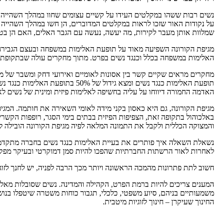
נשים רבות ששהו במקלטים העידו על קשיים עצומים שחוו במהלך השהייה בי
על נקודות האור שזכו לראות במקלטים המדוברים, הן חשו במהלך השהייה 
שמלוות אותן מעבר לקירות, מה יעשה, נעשה עם הגבר האלים, האם הן בט
מגיפת הקורונה השפיעה מאוד על תופעת האלימות במשפחה ובעצם הגבירה 
האלימות במשפחה בכלל וכנגד נשים בפרט. מתוך מחקרים עולה שבתקופת הקורונה מקרי האלימות כנגד נשים עלו ב-00%
האדמה החמורה דיווחו על עליה בחשיפה לאלימות פיזית ומינית של נשים לאחר רעידת האדמה ב
מגיפת הקורונה, גם היא כאסון בקני מידה לאומי השאירה את חותמה. המגיפ
באלכוהול בתקופה זאת, הצפיפות הפיזית בבתים בימי הסגר, רופפות הקשרי
והמצוקה הכללית ולקבל את התמונה המלאה לפיה מגיפת הקורונה הובילה ל
נשאלת השאלה איך פותרים את בעיית האלימות כנגד נשים בחברה מתקדמת, 
לאחרות לאור הרשתות החברתיות שהפכו להיות סמן דמוקרטי ובעיקר מפק
חשוב לתת פתרונות מהמכה הראשונה ויותר מכך הרבה לפניה, יש לחנך לזוגי
המענים צריכים להיות ברמת הפרט, הקהילה והמדינה. נשים שסובלות מאלימ
משמעותיים בניהם, סיוע משפטי, כלכלי, תגבור כוחות משטרה שיטפלו בנושא
החינוך שעיקרן – חינוך לזוגיות מיטבית.