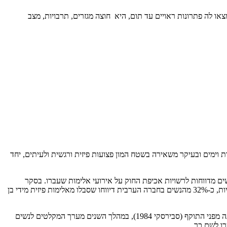
ו לה פתרונות ראויים עד תום, היא חוצה מגזרים, תרבויות, מצב
ת וימים ובעיקר משאירה בשטח המון פצועות פיזית ורגשית ולעיתים, יחד
 סובלות מאלימות בין 10% ל-50% בסך הכל, יותר מ-200 אלף נשים נפגעות מאלימות במשפחה ובכלל מידי שנה ורק כ-50 אלף נשים מדווחות לרשויות אכיפת החוק על אירועי אלימות שעברו. בסקר
שנערך בשנת 2021 בישראל עלה ש-11.2% מכלל הנשים בישראל היו קורבנות לתקיפה פיזית מידי בן זוגן. 20 נשים נרצחות בממוצע מידי שנה, רובן ערביות, כ-32% מהנשים בחברה הערבית דיווחו שסבלו מאלימות פיזית מידי בן
ברוב המקרים בכדי לתת מענה ראשוני להגנה על הנפגעת, פותח מערך המקלטים לנשים מוכות וילדיהן על מנת שאלו יתנו מענה ראשוני של המחסה והגנה מפני התוקף (סבירסקי 1984), במהלך השנים מערך המקלטים לנשים
רו לשם כך.