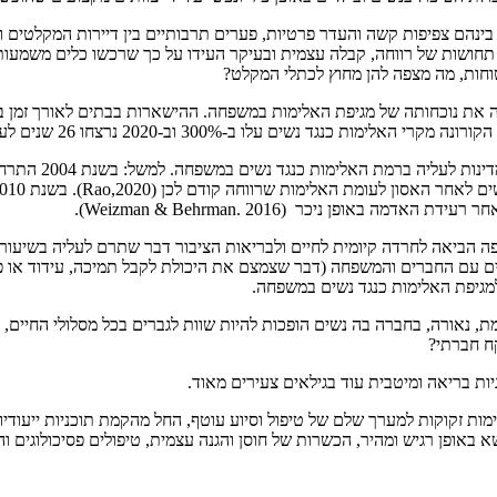
נהם צפיפות קשה והעדר פרטיות, פערים תרבותיים בין דיירות המקלטים וכ
תחושות של רווחה, קבלה עצמית ובעיקר העידו על כך שרכשו כלים משמעות
וחות, מה מצפה להן מחוץ לכתלי המקלט?
את נוכחותה של מגיפת האלימות במשפחה. ההישארות בבתים לאורך זמן בז
3 וב-2020 נרצחו 26 שנים לעומת השנה הקודמת לה שם נרצחו 17.
מחקרים מראים שקי
אופן ניכר (Weizman & Behrman. 2016).
ה הביאה לחרדה קיומית לחיים ולבריאות הציבור דבר שתרם לעליה בשיעור ה
ם עם החברים והמשפחה (דבר שצמצם את היכולת לקבל תמיכה, עידוד או פני
מגיפת האלימות כנגד נשים במשפחה.
נאורה, בחברה בה נשים הופכות להיות שוות לגברים בכל מסלולי החיים, 
ח חברתי?
ות בריאה ומיטבית עוד בגילאים צעירים מאוד.
ות זקוקות למערך שלם של טיפול וסיוע עוטף, החל מהקמת תוכניות ייעודי
 באופן רגיש ומהיר, הכשרות של חוסן והגנה עצמית, טיפולים פסיכולוגים ו