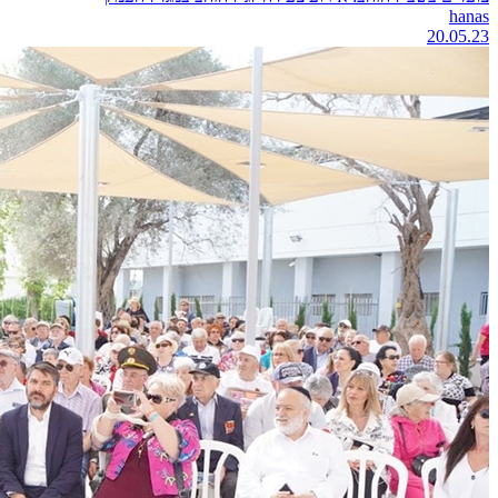
hanas
20.05.23