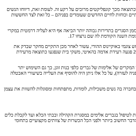
תוצאה מכך קונפליקטים מרובים על רקע זה. לעומת זאת, דיווחו הנשים
יים וכוחות לחיים החדשים שעומדים בפניהם – כל זאת לצד החששות
מן הסגרים בתדירות גבוהה יותר הביאה אף היא לעליה דרמטית במקרי
ים קשר בין אסונות לאומיים ואירועי דחק ומשבר של מדינות לעליה ברמת האלימות כנגד נשים במשפחה. למשל: בשנת 2004 התרחש צונמי באוקיינוס ההודי, עשור לאחר מכן התקיים מחקר שבדק את
תופעת האלימות כנגד נשים ומצא גידול של 50% בתופעת האלימות כנגד נשים לאחר האסון לעומת האלימות שרווחה קודם לכן (Rao,2020). בשנת 2010 פגעה רעידת אדמה בהאיטי, משקי בית שנפגעו כתוצאה מרעידת
מקרים של אלימות של גברים כלפי בנות זוגן, כך גם השימוש יתר
ה לעזרה), על כל אלו ניתן היה להוסיף את העלייה בשיעורי האבטלה
בחברה בה נשים משכילות, לומדות, מתפתחות ומסוגלות להשוות את עצמן
ות לטיפול בגברים אלימים במסגרת הקהילה ובבתי הכלא ועד לקבלת כלים
הדבר החשוב ביותר ולפני הכל הכשרות של צוותים מקצועיים בתחומי