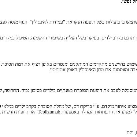
ק נפשי.
מתקשה להשתמש בו ביעילות בשל תופעה הנקראת "עמידות לאינסולין". הגוף מנסה לפ
יחותו גם בקרב ילדים, בעיקר בשל העלייה בשיעורי ההשמנה. הטיפול במקרי
 בשתן בלבד, לשימוש בחיישנים מתקדמים המותקנים ומנטרים באופן רציף את רמת ה
 ומווסתות את מתן האינסולין באופן אוטומטי.
דמות משמעותית נרשמה לאחרונה עם פיתוח תרופת ה-Teplizumab, המסוגלת לעכב את הופעת הסוכרת בשנתיים בי
מצעות Teplizumab או תרופות חדשות אחרות הנמצאות בפיתוח.
 והם: