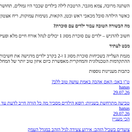
השתנה מרובה, צמא מוגבר, הרטבת לילה בילדים שכבר היו גמולים, תחושת ר
כאשר הילד/ה סובל מכאבי ראש ובטן, הקאות, נשימות עמוקות, ריח אצטון מ
מה הבשורה הטובה עבור ילדים עם סוכרת?
חשוב להדגיש – ילדים עם סוכרת מסוג 1 יכולים לנהל אורח חיים מלא ופעיל. לעסוק בכל מקצוע שיחפצו בו, להתנדב לצבא ולקחת חלק בכל סוגי הספורט.
מבט לעתיד
ההתקדמות הטכנולוגית והמחקרית מאפשרת כיום איזון טוב יותר של המחלה 
כתבות מעניינות נוספות
ט"ו באב: האם אהבה באמת עושה טוב ללב?
hanas
29.07.26
טביעה מתרחשת בשניות: רופא הילדים מסביר מה כל הורה חייב לדעת עד 
hanas
29.07.26
הכי מעניין
צועדים בשביל הזהב: אירוע צעידה לגיל הזהב במגדל העמק