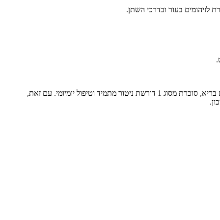
ת לזיהומים בעור ובדרכי השתן.
מגמת העלייה בשכיחות סוכרת מסוג 1 ו-2 בקרב ילדים מדגישה את חשיבות המודעות למחלה. בעוד שסוכרת מסוג 2 ניתנת למניעה באמצעות אורח חיים בריא, סוכרת מסוג 1 דורשת ניטור מתמיד וטיפול יומיומי. עם זאת,
ון.