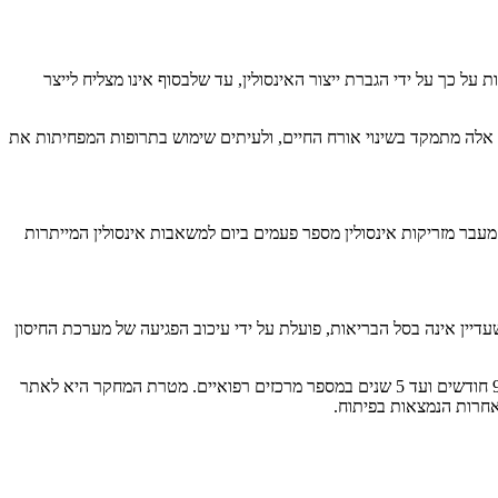
צות על כך על ידי הגברת ייצור האינסולין, עד שלבסוף אינו מצליח לייצר
ם אלה מתמקד בשינוי אורח החיים, ולעיתים שימוש בתרופות המפחיתות את
סוכר. מעבר מזריקות אינסולין מספר פעמים ביום למשאבות אינסולין המייתרות
לדים בסיכון גבוה. התרופה, שעדיין אינה בסל הבריאות, פועלת על ידי עיכוב הפגיעה של מערכת החיסון
בכללית בקהילה יחד עם בי"ח שניידר, מתקיים מחקר חשוב בשם "אדיר" המציע איתור מוקדם, ע"י בדיקת דם, של מחלת הסוכרת בקרב ילדים בגילאי 9 חודשים ועד 5 שנים במספר מרכזים רפואיים. מטרת המחקר היא לאתר