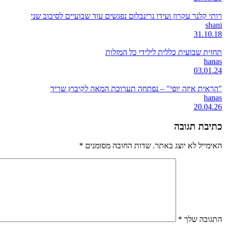
רותי קלנר עקרון ועידו גרינבלום נפגשים עוד שבועיים לסיבוב שני
shani
31.10.18
תחזית שבועית כללית לילידי כל המזלות
hanas
03.01.24
"הראית איזה יופי" – נפתחה תערוכת המאה לקיבוץ שריד
hanas
20.04.26
כתיבת תגובה
האימייל לא יוצג באתר.
שדות החובה מסומנים
*
התגובה שלך
*