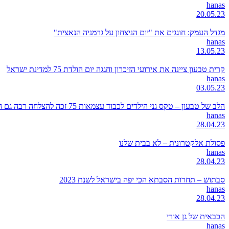
hanas
20.05.23
מגדל העמק: חוגגים את "יום הניצחון על גרמניה הנאצית"
hanas
13.05.23
קרית טבעון ציינה את אירועי הזיכרון וחגגה יום הולדת 75 למדינת ישראל
hanas
03.05.23
הלב של טבעון – טקס גני הילדים לכבוד עצמאות 75 זכה להצלחה רבה גם השנה
hanas
28.04.23
פסולת אלקטרונית – לא בבית שלנו
hanas
28.04.23
סבתוש – תחרות הסבתא הכי יפה בישראל לשנת 2023
hanas
28.04.23
הכבאית של גן אורי
hanas