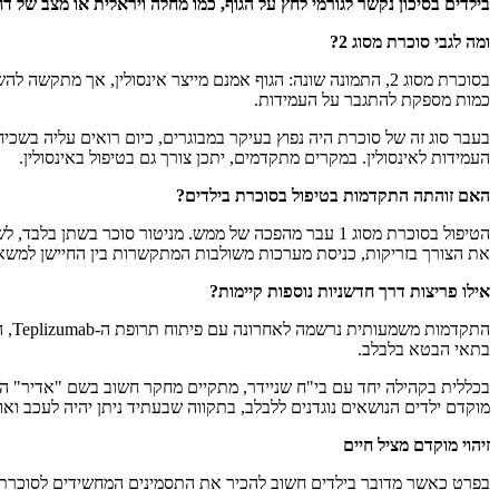
בילדים בסיכון נקשר לגורמי לחץ על הגוף, כמו מחלה ויראלית או מצב של דח
ומה לגבי סוכרת מסוג 2?
בסוכרת מסוג 2, התמונה שונה: הגוף אמנם מייצר אינסולין, אך 
כמות מספקת להתגבר על העמידות.
בעבר סוג זה של סוכרת היה נפוץ בעיקר במבוגרים, כיום רואים עליה בשכ
העמידות לאינסולין. במקרים מתקדמים, יתכן צורך גם בטיפול באינסולין.
האם זוהתה התקדמות בטיפול בסוכרת בילדים?
הטיפול בסוכרת מסוג 1 עבר מהפכה של ממש. מניטור סוכר
את הצורך בזריקות, כניסת מערכות משולבות המתקשרות בין החיישן למשאבה
אילו פריצות דרך חדשניות נוספות קיימות?
התק
בתאי הבטא בלבלב.
מוקדם ילדים הנושאים נוגדנים ללבלב, בתקווה שבעתיד ניתן יהיה לעכב ואולי למנוע את התפתחות המחלה בא
זיהוי מוקדם מציל חיים
בפרט כאשר מדובר בילדים חשוב להכיר את התסמינים המחשידים לסוכרת,