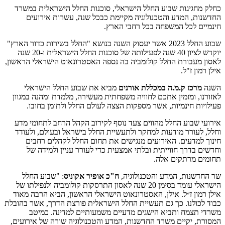
כחלק מחגיגות שבוע החלל הישראלי, סוכנות החלל הישראלית במשרד
החדשנות, המדע והטכנולוגיה מקיימת כבכל שנה, עשרות אירועים
חינמיים לכל המשפחה בכל רחבי הארץ.
שבוע החלל 2023 אשר יעסוק השנה בנושא "החלל בשירות כדור הארץ"
יוקדש לציון 40 שנה לפעילותה של סוכנות החלל הישראלית ו-20 שנה
לאסון מעבורת החלל קולומביה בה נספה האסטרונאוט הישראלי הראשון,
אילן רמון ז"ל.
השנה
מרכז ק.מ.ה במכללת אורנים
מביא את שבוע החלל הישראלי
לאזורנו, ומזמין אתכם לחוויה משפחתית מעשירה, מלמדת ומהנה במגוון
פעילויות חינמיות, אשר מספקות הצצה לעולם החלל ולתומן בחובו.
אירועי שבוע החלל מהווים צעד נוסף לקירוב הקהל הרחב לתחומי מדע
וחלל, לעורר מודעות למחקר ולתעשיית החלל בישראל ובעולם, ולעודד
חינוך למדעים. האירועים מנגישים את תחום החלל לקהלים רחבים
וחדשים בדרך חווייתית ובלתי אמצעית כדי לעורר עניין ולמידה של
תחומים מרתקים אלה.
שר החדשנות, המדע והטכנולוגיה,
ח"כ אופיר אקוניס
: "שבוע החלל
הישראלי עומד בסימן 20 שנה לאסון התרסקות קולומביה ולנפילתו של
אילן רמון ז״ל. אילן, האסטרונאוט הישראלי הראשון, הביא הרבה מאוד
כבוד לכולנו. כך גם תעשיית החלל הישראלית פורצת הדרך, אשר בהובלת
משרדי תצמח ותביא הישגים מדעיים משמעותיים למדינה. כמיטב
המסורת, יקיים משרד החדשנות, המדע והטכנולוגיה שורה של אירועים,