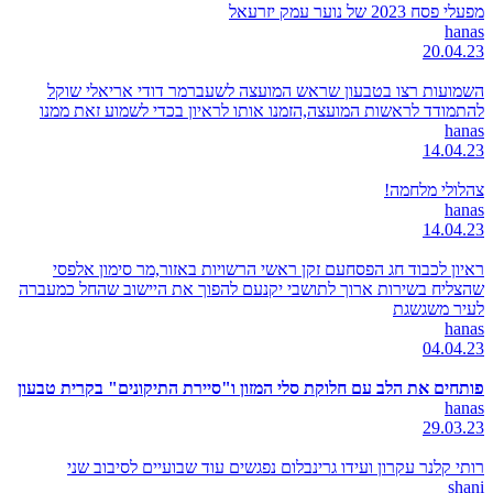
מפעלי פסח 2023 של נוער עמק יזרעאל
hanas
20.04.23
השמועות רצו בטבעון שראש המועצה לשעברמר דודי אריאלי שוקל
להתמודד לראשות המועצה,הזמנו אותו לראיון בכדי לשמוע זאת ממנו
hanas
14.04.23
צהלולי מלחמה!
hanas
14.04.23
ראיון לכבוד חג הפסחעם זקן ראשי הרשויות באזור,מר סימון אלפסי
שהצליח בשירות ארוך לתושבי יקנעם להפוך את היישוב שהחל כמעברה
לעיר משגשגת
hanas
04.04.23
פותחים את הלב עם חלוקת סלי המזון ו"סיירת התיקונים" בקרית טבעון
hanas
29.03.23
רותי קלנר עקרון ועידו גרינבלום נפגשים עוד שבועיים לסיבוב שני
shani