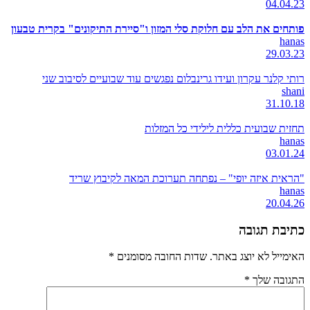
04.04.23
פותחים את הלב עם חלוקת סלי המזון ו"סיירת התיקונים" בקרית טבעון
hanas
29.03.23
רותי קלנר עקרון ועידו גרינבלום נפגשים עוד שבועיים לסיבוב שני
shani
31.10.18
תחזית שבועית כללית לילידי כל המזלות
hanas
03.01.24
"הראית איזה יופי" – נפתחה תערוכת המאה לקיבוץ שריד
hanas
20.04.26
כתיבת תגובה
האימייל לא יוצג באתר.
שדות החובה מסומנים
*
התגובה שלך
*