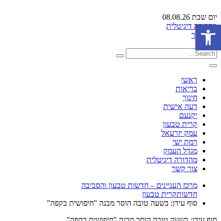
יום שבת 08.08.26
פתח סרגל נגישות
מהדורה דיגיטלית
צור קשר
ראשי
בריאות
חינוך
דעה אישית
יקנעם
קרית טבעון
עמק יזרעאל
רמת ישי
מגדל העמק
מהדורה דיגיטלית
צור קשר
מרכז העניינים – חדשות טבעון והסביבה
חדשות
קרית טבעון
סוף עידן: בשעה טובה הוסר מבנה "חיפושית בקפה"
סוף עידן: בשעה טובה הוסר מבנה "חיפושית בקפה"