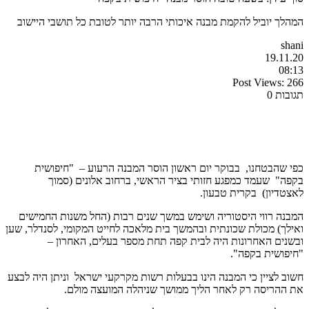
המהלך יוביל להקמת מבנה איכותי הרבה יותר לטובת כל תושבי היישוב
shani
19.11.20
08:13
Post Views:
266
תגובות 0
כפי שהבטחנו, בבוקר יום ראשון הוסר המבנה הרעוע – "חיפושית
בקפה" שעמד כמפגע חזותי בציר הראשי, ברחוב אלונים (סמוך
לאצטדיון) בקרית טבעון.
המבנה רווי היסטוריה ושימש במשך שנים רבות (החל משנות החמישים
ואילך) מכולת שכונתית ובהמשך בית מלאכה לחייט המקומי, לסנדלר, שען
ובשנים האחרונות היה לבית קפה תחת מספר בעלים, האחרון –
"חיפושית בקפה".
חשוב לציין כי המבנה הינו בבעלות רשות מקרקעי ישראל וניתן היה לבצע
את ההריסה רק לאחר הליך ממושך שניהלה המועצה מולם.