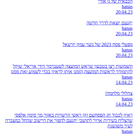
הכבאית של גן אורי
hanas
20.04.23
יקנעם יוצאת לדרך חדשה
hanas
20.04.23
מפעלי פסח 2023 של נוער עמק יזרעאל
hanas
20.04.23
השמועות רצו בטבעון שראש המועצה לשעברמר דודי אריאלי שוקל
להתמודד לראשות המועצה,הזמנו אותו לראיון בכדי לשמוע זאת ממנו
hanas
14.04.23
צהלולי מלחמה!
hanas
14.04.23
ראיון לכבוד חג הפסחעם זקן ראשי הרשויות באזור,מר סימון אלפסי
שהצליח בשירות ארוך לתושבי יקנעם להפוך את היישוב שהחל כמעברה
לעיר משגשגת
hanas