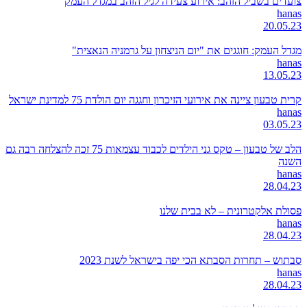
צועדים בשביל הזהב: אירוע צעידה לגיל הזהב במגדל העמק
hanas
20.05.23
מגדל העמק: חוגגים את "יום הניצחון על גרמניה הנאצית"
hanas
13.05.23
קרית טבעון ציינה את אירועי הזיכרון וחגגה יום הולדת 75 למדינת ישראל
hanas
03.05.23
הלב של טבעון – טקס גני הילדים לכבוד עצמאות 75 זכה להצלחה רבה גם
השנה
hanas
28.04.23
פסולת אלקטרונית – לא בבית שלנו
hanas
28.04.23
סבתוש – תחרות הסבתא הכי יפה בישראל לשנת 2023
hanas
28.04.23