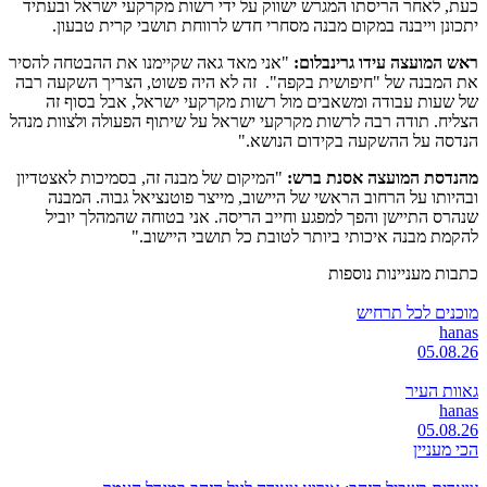
כעת, לאחר הריסתו המגרש ישווק על ידי רשות מקרקעי ישראל ובעתיד
יתכונן וייבנה במקום מבנה מסחרי חדש לרווחת תושבי קרית טבעון.
ראש המועצה עידו גרינבלום:
"אני מאד גאה שקיימנו את ההבטחה להסיר
את המבנה של "חיפושית בקפה". זה לא היה פשוט, הצריך השקעה רבה
של שעות עבודה ומשאבים מול רשות מקרקעי ישראל, אבל בסוף זה
הצליח. תודה רבה לרשות מקרקעי ישראל על שיתוף הפעולה ולצוות מנהל
הנדסה על ההשקעה בקידום הנושא."
מהנדסת המועצה אסנת ברש:
"המיקום של מבנה זה, בסמיכות לאצטדיון
ובהיותו על הרחוב הראשי של היישוב, מייצר פוטנציאל גבוה. המבנה
שנהרס התיישן והפך למפגע וחייב הריסה. אני בטוחה שהמהלך יוביל
להקמת מבנה איכותי ביותר לטובת כל תושבי היישוב."
כתבות מעניינות נוספות
מוכנים לכל תרחיש
hanas
05.08.26
גאוות העיר
hanas
05.08.26
הכי מעניין