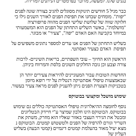
בגנים שלנו. למעשה, מדובר בפרמטרים הניתנים למדידה.
כבר מגיל 5 חודשים תינוקות מסוגלים להגיב בצורה שונה לפנים
"יפות". מומחים שבחנו את תפיסת הפנים לאורך השנים גילו כי
חלוקה שווה של שלושת שלישי הפנים מהווה פרופורציה
"מושלמת", כאשר השליש התחתון של הפנים הוא המשמעותי
במיוחד בקביעה האם האדם "יפה", "צעיר" או מבוגר.
בשליש התחתון של הפנים אנו עדים למספר נתונים משפיעים על
תפיסת האדם כצעיר ואסתטי.
הראשון הוא החיוך – עובי השפתיים, בריאות השיניים- לרבות
צורה וצבע וכן גובה החלקים השונים בלסת והמרווח ביניהן.
החדשות הטובות עבור המעוניינים להיראות צעירים יותר הן
שבאמצעות טיפולי אסתטיקה דנטלית על ידי רופא מיומן
בטכניקות הצערת הפנים ניתן להעניק לפנים מראה צעיר בעשור.
שימוש מושכל ומקצועי בבוטוקס
נוסף לחומצה ההיאלרונית טיפולי האסתטיקה כוללים גם שימוש
בבוטוקס. הבוטוקס הינו חלבון שמיצר ע"י חיידק הבטליונים
ומבטל את הגירוי העצבי באזור שאליו הוא מוזרק, משתק את
השריר וגורם להרפיה של הפנים ולטשטוש קמטים. הבוטוקס נ
מצא יעיל מאוד בהעלמת קמטים דינמיים (קמטי הבעה) בשליש
העליון של