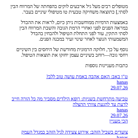
מטופלים רבים מעל גיל ארבעים לוקים בהפחתה של המרווח הבין
לסתי,] כתוצאה משחיקה טבעית טו מטיפולי שיניים בעבר.
באמצעות הדמיות ממוחשבות ניתן כיום, לראות את ההבדל
במראה הפנים לפני ואחרי הרמת הגובה והשבת המרווח הבין
לסתי התקין, עוד לפני התחלת הטיפול ולהבחין בהבדל
המשמעותי הנוצר לאחר שינוי זעיר במבנה הפנים.
נוסף על כך, חלוקה הרמונית מחודשת של היחסים בין השיניים
ויחסי גובה—רוחב בשיניים עצמן יחזקו את תוצאות הטיפול.
כתבות מעניינות נוספות
ט"ו באב: האם אהבה באמת עושה טוב ללב?
hanas
29.07.26
טביעה מתרחשת בשניות: רופא הילדים מסביר מה כל הורה חייב
לדעת עד להגעת צוותי ההצלה
hanas
29.07.26
הכי מעניין
צועדים בשביל הזהב: אירוע צעידה לגיל הזהב במגדל העמק
hanas