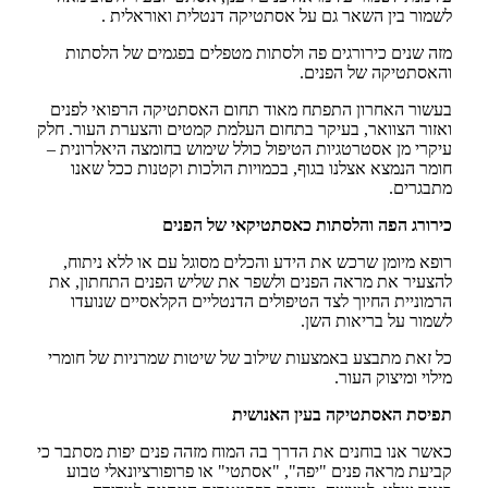
לשמור בין השאר גם על אסתטיקה דנטלית ואוראלית .
מזה שנים כירורגים פה ולסתות מטפלים בפגמים של הלסתות
והאסתטיקה של הפנים.
בעשור האחרון התפתח מאוד תחום האסתטיקה הרפואי לפנים
ואזור הצוואר, בעיקר בתחום העלמת קמטים והצערת העור. חלק
עיקרי מן אסטרטגיות הטיפול כולל שימוש בחומצה היאלרונית –
חומר הנמצא אצלנו בגוף, בכמויות הולכות וקטנות ככל שאנו
מתבגרים.
כירורג הפה והלסתות כאסתטיקאי של הפנים
רופא מיומן שרכש את הידע והכלים מסוגל עם או ללא ניתוח,
להצעיר את מראה הפנים ולשפר את שליש הפנים התחתון, את
הרמוניית החיוך לצד הטיפולים הדנטליים הקלאסיים שנועדו
לשמור על בריאות השן.
כל זאת מתבצע באמצעות שילוב של שיטות שמרניות של חומרי
מילוי ומיצוק העור.
תפיסת האסתטיקה בעין האנושית
כאשר אנו בוחנים את הדרך בה המוח מזהה פנים יפות מסתבר כי
קביעת מראה פנים "יפה", "אסתטי" או פרופורציונאלי טבוע