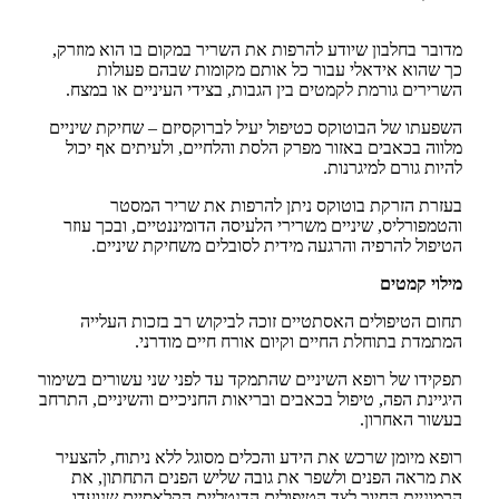
הפני
מדובר בחלבון שיודע להרפות את השריר במקום בו הוא מוזרק,
כך שהוא אידאלי עבור כל אותם מקומות שבהם פעולות
השרירים גורמת לקמטים בין הגבות, בצידי העיניים או במצח.
השפעתו של הבוטוקס כטיפול יעיל לברוקסיזם – שחיקת שיניים
מלווה בכאבים באזור מפרק הלסת והלחיים, ולעיתים אף יכול
להיות גורם למיגרנות.
בעזרת הזרקת בוטוקס ניתן להרפות את שריר המסטר
והטמפורליס, שיניים משרירי הלעיסה הדומיננטיים, ובכך עוזר
הטיפול להרפיה והרגעה מידית לסובלים משחיקת שיניים.
מילוי קמטים
תחום הטיפולים האסתטיים זוכה לביקוש רב בזכות העלייה
המתמדת בתוחלת החיים וקיום אורח חיים מודרני.
תפקידו של רופא השיניים שהתמקד עד לפני שני עשורים בשימור
היגיינת הפה, טיפול בכאבים ובריאות החניכיים והשיניים, התרחב
בעשור האחרון.
רופא מיומן שרכש את הידע והכלים מסוגל ללא ניתוח, להצעיר
את מראה הפנים ולשפר את גובה שליש הפנים התחתון, את
הרמוניית החיוך לצד הטיפולים הדנטליים הקלאסיים שנועדו