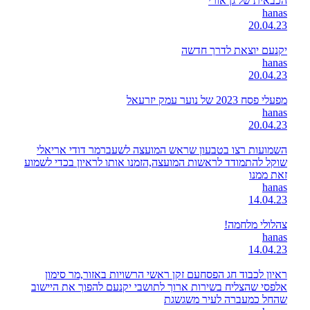
הכבאית של גן אורי
hanas
20.04.23
יקנעם יוצאת לדרך חדשה
hanas
20.04.23
מפעלי פסח 2023 של נוער עמק יזרעאל
hanas
20.04.23
השמועות רצו בטבעון שראש המועצה לשעברמר דודי אריאלי
שוקל להתמודד לראשות המועצה,הזמנו אותו לראיון בכדי לשמוע
זאת ממנו
hanas
14.04.23
צהלולי מלחמה!
hanas
14.04.23
ראיון לכבוד חג הפסחעם זקן ראשי הרשויות באזור,מר סימון
אלפסי שהצליח בשירות ארוך לתושבי יקנעם להפוך את היישוב
שהחל כמעברה לעיר משגשגת