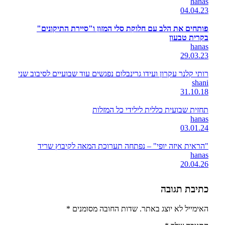
hanas
04.04.23
פותחים את הלב עם חלוקת סלי המזון ו"סיירת התיקונים"
בקרית טבעון
hanas
29.03.23
רותי קלנר עקרון ועידו גרינבלום נפגשים עוד שבועיים לסיבוב שני
shani
31.10.18
תחזית שבועית כללית לילידי כל המזלות
hanas
03.01.24
"הראית איזה יופי" – נפתחה תערוכת המאה לקיבוץ שריד
hanas
20.04.26
כתיבת תגובה
האימייל לא יוצג באתר.
שדות החובה מסומנים
*