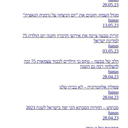
20.05.23
מגדל העמק: חוגגים את "יום הניצחון על גרמניה הנאצית"
hanas
13.05.23
קרית טבעון ציינה את אירועי הזיכרון וחגגה יום הולדת 75
למדינת ישראל
hanas
03.05.23
הלב של טבעון – טקס גני הילדים לכבוד עצמאות 75 זכה
להצלחה רבה גם השנה
hanas
28.04.23
פסולת אלקטרונית – לא בבית שלנו
hanas
28.04.23
סבתוש – תחרות הסבתא הכי יפה בישראל לשנת 2023
hanas
28.04.23