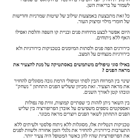
לשמור על בריאות השן.
כל זאת מתבצעת באמצעות שילוב של שיטות שמרניות וחדישות
של חומרי מילוי ומיצוק העור.
היום אפשר לבצע מתיחות פנים ובניית קו השפה והלסת ואפילו
האף ללא ניתוחים.
כירורגים הפה פנים ולסתות המיומנים בטכניקות כירורגיות ולא
כירורגיות מנצחים על המצב.
באילו סוגי טיפולים משתמשים באסתטיקה על מנת להצעיר את
מראה הפנים ?
שינוי בין המרווח הבין לסתי וטיפולי הרמת גובה מסוגלים להחזיר
את מראה הצעיר. זאת מכיוון ששליש הפנים התחתון " נשחק"
וגובהו קטן לאורך השנים.
בין השאר ניתן לזהות כי שפתיים קמוצות, זווית פה נפולות
ואספקטים נוספים משפיעים על אובדן הפרופורציה בין שליש
הפנים התחתון לשאר הפנים ויוצרים מראה מבוגר.
טכניקות דנטליות אלו, מסוגלות ללא ניתוח פלסטי ולעיתים ללא
התערבות כירורגית, להחזיר את גלגלי הזמן אחורה ולשוות לפנים
את הפרופורציות שהיו להן כאשר המטופל היה צעיר יותר.